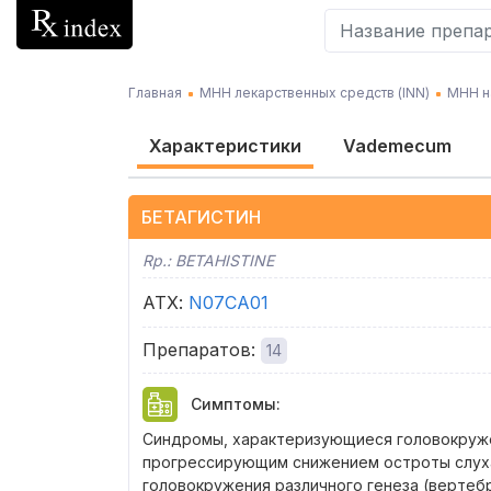
Главная
МНН лекарственных средств (INN)
МНН н
Характеристики
Vademecum
БЕТАГИСТИН
Rp.:
BETAHISTINE
АТХ
:
N07CA01
Препаратов
:
14
Симптомы
:
Синдромы, характеризующиеся головокруже
прогрессирующим снижением остроты слуха,
головокружения различного генеза (вертеб