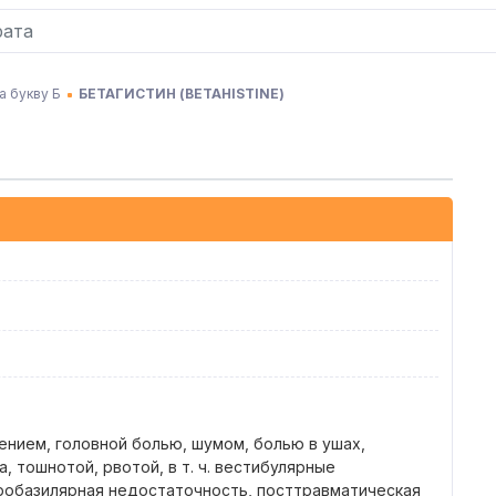
а букву Б
БЕТАГИСТИН
(
BETAHISTINE
)
нием, головной болью, шумом, болью в ушах,
 тошнотой, рвотой, в т. ч. вестибулярные
робазилярная недостаточность, посттравматическая