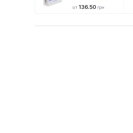
136.50
от
грн