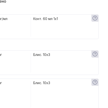
ено
мг/мл
Конт. 60 мл 1x1
мг
Блис. 10x3
мг
Блис. 10x3