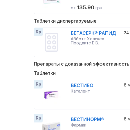
135.90
от
грн
Таблетки диспергируемые
Rp
БЕТАСЕРК® РАПИД
24
Абботт Хелскеа
Продактс Б.В.
Препараты с доказанной эффективност
Таблетки
Rp
ВЕСТИБО
8 
Каталент
Rp
ВЕСТИНОРМ®
8 
Фармак