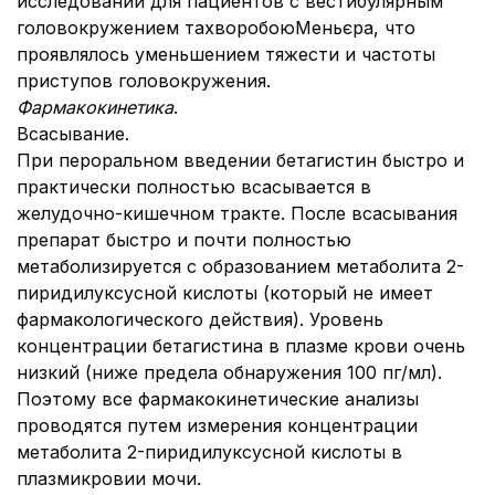
исследований для пациентов с вестибулярным
головокружением тахворобоюМеньєра, что
проявлялось уменьшением тяжести и частоты
приступов головокружения.
Фармакокинетика
.
Всасывание.
При пероральном введении бетагистин быстро и
практически полностью всасывается в
желудочно-кишечном тракте. После всасывания
препарат быстро и почти полностью
метаболизируется с образованием метаболита 2-
пиридилуксусной кислоты (который не имеет
фармакологического действия). Уровень
концентрации бетагистина в плазме крови очень
низкий (ниже предела обнаружения 100 пг/мл).
Поэтому все фармакокинетические анализы
проводятся путем измерения концентрации
метаболита 2-пиридилуксусной кислоты в
плазмикровии мочи.