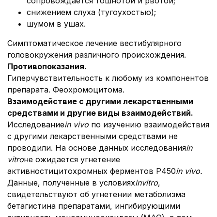
сопровождается тошнотой и рвотой;
снижением слуха (тугоухостью);
шумом в ушах.
Симптоматическое лечение вестибулярного
головокружения различного происхождения.
Противопоказания.
Гиперчувствительность к любому из компонентов
препарата. Феохромоцитома.
Взаимодействие с другими лекарственными
средствами и другие виды взаимодействий.
Исследование
in vivo
по изучению взаимодействия
с другими лекарственными средствами не
проводили. На основе данных исследования
in
vitro
не ожидается угнетение
активностицитохромных ферментов P450
in vivo.
Данные, полученные в условиях
in
vitro
,
свидетельствуют об угнетении метаболизма
бетагистина препаратами, ингибирующими