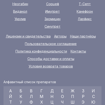
Неогабин
Сорцеф
Т-Септ
Виданол
Имупрет
Канефрон
Укрлив
Зиомицин
Ларфикс
Синупрет
Лицензии и свидетельства
Авторы
Наши партнёры
Пользовательское соглашение
Политика конфиденциальности
Контакты
Способы доставки и оплаты
Условия возврата товаров
Алфавитный список препаратов
А
Б
В
Г
Д
Е
Ж
З
И
Й
К
Л
М
Н
О
П
Р
С
Т
У
Ф
Х
Ц
Ч
Ш
Э
Ю