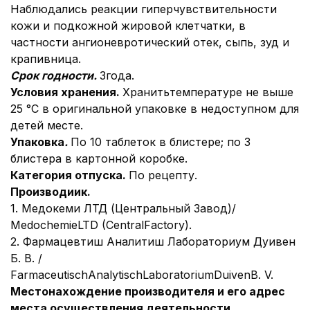
Наблюдались реакции гиперчувствительности
кожи и подкожной жировой клетчатки, в
частности ангионевротический отек, сыпь, зуд и
крапивница.
Срок годности.
3года.
Условия хранения.
Хранить
температуре не выше
25 °С в оригинальной упаковке в недоступном для
детей месте.
Упаковка
.
По 10 таблеток в блистере; по 3
блистера в картонной коробке.
Категория отпуска.
По рецепту.
Производи
ик.
1. Медокеми ЛТД (Центральный Завод)/
MedochemieLTD (CentralFactory).
2. Фармацевтиш Аналитиш Лабораториум Дуивен
Б. В. /
FarmaceutischAnalytischLaboratoriumDuivenB. V.
Местонахождение производителя и его адрес
места осуществления деятельности
.