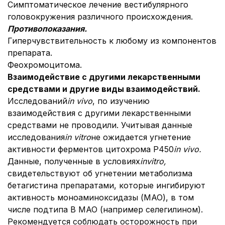
Симптоматическое лечение вестибулярного
головокружения различного происхождения.
Противо
показания.
Гиперчувствительность к любому из компонентов
препарата.
Феохромоцитома.
Взаимодействие с другими лекарственными
средствами и другие виды взаимодействий.
Исследований
in vivo
, по изучению
взаимодействия с другими лекарственными
средствами не проводили. Учитывая данные
исследования
in vitro
не ожидается угнетение
активности ферментов цитохрома P450
in vivo.
Данные, полученные в условиях
in
vitro
,
свидетельствуют об угнетении метаболизма
бетагистина препаратами, которые ингибируют
активность моноаминоксидазы (МАО), в том
числе подтипа В МАО (например селегилином).
Рекомендуется соблюдать осторожность при