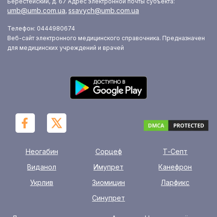
Берестейский, д. 67
Адрес электронной почты субъекта:
umb@umb.com.ua
ssavych@umb.com.ua
,
Телефон: 0444980674
Веб-сайт электронного медицинского справочника. Предназначен
для медицинских учреждений и врачей
Неогабин
Сорцеф
Т-Септ
Виданол
Имупрет
Канефрон
Укрлив
Зиомицин
Ларфикс
Синупрет