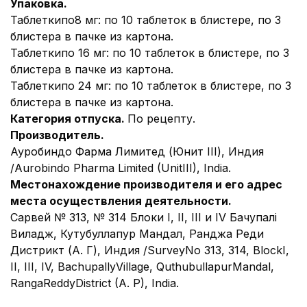
Упаковка.
Таблеткипо8 мг: по 10 таблеток в блистере, по 3
блистера в пачке из картона.
Таблеткипо 16 мг: по 10 таблеток в блистере, по 3
блистера в пачке из картона.
Таблеткипо 24 мг: по 10 таблеток в блистере, по 3
блистера в пачке из картона.
Категория отпуска.
По рецепту.
Производитель.
Ауробиндо Фарма Лимитед (Юнит III), Индия
/Aurobindo Pharma Limited (UnitIII), India.
Местонахождение производителя и его адрес
места осуществления деятельности.
Сарвей № 313, № 314 Блоки I, II, III и IV Бачупалі
Виладж, Кутубуллапур Мандал, Ранджа Реди
Дистрикт (А. Г), Индия /SurveyNo 313, 314, BlockI,
II, III, IV, BachupallyVillage, QuthubullapurMandal,
RangaReddyDistrict (A. P), India.