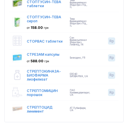
Тева
СТОПТУСИН-ТЕВА
Фармацевтикал
Индастриз Лтд.
,
таблетки
IL
СТОПТУСИН-ТЕВА
Тева
сироп
Фармацевтикал
Индастриз Лтд.
,
IL
158.00
от
грн
Сан
Фармасьютикал
Rp
СТОРВАС таблетки
Индастриз
Лимитед
,
IN
СТРЕЗАМ капсулы
Rp
Биокодекс
,
FR
588.00
от
грн
СТРЕПТОКИНАЗА-
ООО ФЗ
Rp
БИОФАРМА
БИОФАРМА
,
UA
лиофилизат
СТРЕПТОМИЦИН
ПАО
Rp
Киевмедпрепарат
,
порошок
UA
СТРЕПТОЦИД
АТ Лубнифарм
,
UA
линимент