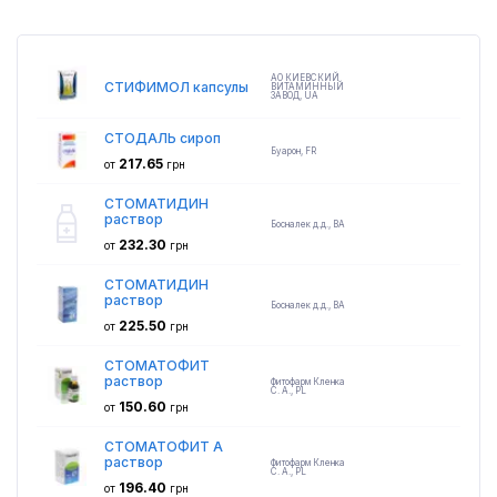
АО КИЕВСКИЙ
СТИФИМОЛ капсулы
ВИТАМИННЫЙ
ЗАВОД
,
UA
СТОДАЛЬ сироп
Буарон
,
FR
217.65
от
грн
СТОМАТИДИН
раствор
Босналек д.д.
,
BA
232.30
от
грн
СТОМАТИДИН
раствор
Босналек д.д.
,
BA
225.50
от
грн
СТОМАТОФИТ
раствор
Фитофарм Кленка
С. А.
,
PL
150.60
от
грн
СТОМАТОФИТ А
раствор
Фитофарм Кленка
С. А.
,
PL
196.40
от
грн