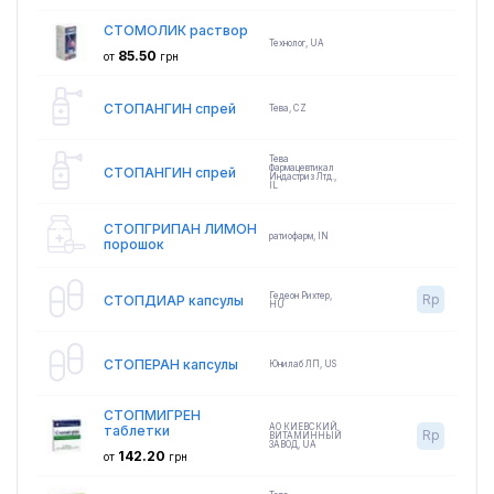
СТОМОЛИК раствор
Технолог
,
UA
85.50
от
грн
СТОПАНГИН спрей
Тева
,
CZ
Тева
Фармацевтикал
СТОПАНГИН спрей
Индастриз Лтд.
,
IL
СТОПГРИПАН ЛИМОН
ратиофарм
,
IN
порошок
Гедеон Рихтер
,
Rp
СТОПДИАР капсулы
HU
СТОПЕРАН капсулы
Юнилаб ЛП
,
US
СТОПМИГРЕН
АО КИЕВСКИЙ
таблетки
Rp
ВИТАМИННЫЙ
ЗАВОД
,
UA
142.20
от
грн