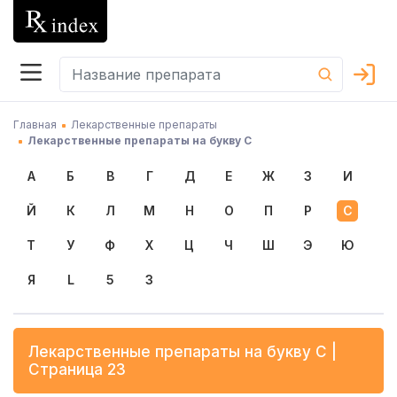
Главная
Лекарственные препараты
Лекарственные препараты на букву С
А
Б
В
Г
Д
Е
Ж
З
И
Й
К
Л
М
Н
О
П
Р
С
Т
У
Ф
Х
Ц
Ч
Ш
Э
Ю
Я
L
5
3
Лекарственные препараты на букву
С
|
Страница 23