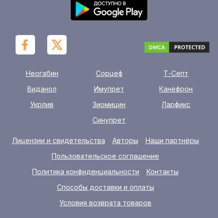
Неогабин
Сорцеф
Т-Септ
Виданол
Имупрет
Канефрон
Укрлив
Зиомицин
Ларфикс
Синупрет
Лицензии и свидетельства
Авторы
Наши партнёры
Пользовательское соглашение
Политика конфиденциальности
Контакты
Способы доставки и оплаты
Условия возврата товаров