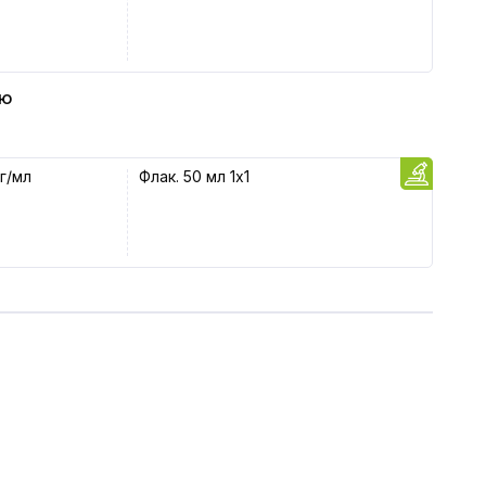
ью
г/мл
Флак. 50 мл 1x1