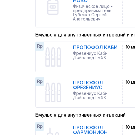
НОВО
Физическое лицо -
предприниматель
Губенко Сергей
Анатольевич
Емульсія для внутривенных инъекций и и
Rp
ПРОПОФОЛ КАБИ
10 м
Фрезениус Каби
Дойчланд ГмбХ
Rp
ПРОПОФОЛ
10 м
ФРЕЗЕНИУС
Фрезениус Каби
Дойчланд ГмбХ
Емульсія для внутривенных инъекций
Rp
ПРОПОФОЛ
10 м
ФАРМЮНИОН