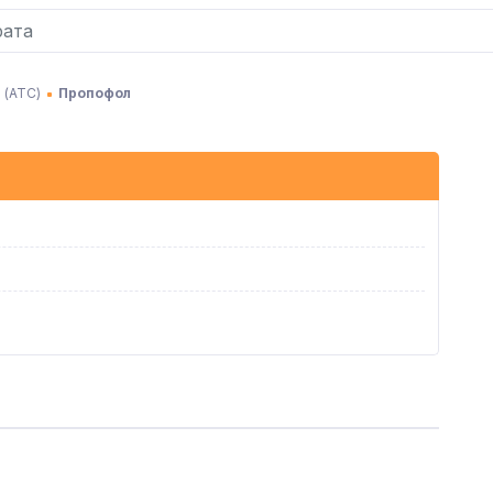
 (АТC)
Пропофол