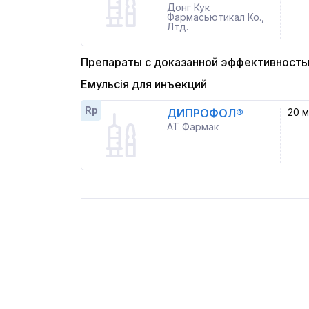
Донг Кук
Фармасьютикал Ко.,
Лтд.
Препараты с доказанной эффективност
Емульсія для инъекций
Rp
ДИПРОФОЛ®
20 м
АТ Фармак