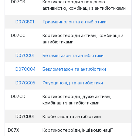
D07CB
Кортикостероїди з помірною
активністю, комбінації з антибіотиками
D07CB01
Триамцинолон та антибіотики
D07CC
Кортикостероїди активні, комбінації з
антибіотиками
D07CC01
Бетаметазон та антибіотики
D07CC04
Беклометазон та антибіотики
D07CC05
Флуоцинонід та антибіотики
D07CD
Кортикостероїди, дуже активні,
комбінації з антибіотиками
D07CD01
Клобетазол та антибіотики
D07X
Кортикостероїди, інші комбінації