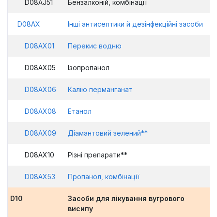
D08AJ51
Бензалконій, комбінації
D08AX
Інші антисептики й дезінфекційні засоби
D08AX01
Перекис водню
D08AX05
Ізопропанол
D08AX06
Калію перманганат
D08AX08
Етанол
D08AX09
Діамантовий зелений**
D08AX10
Різні препарати**
D08AX53
Пропанол, комбінації
D10
Засоби для лікування вугрового
висипу