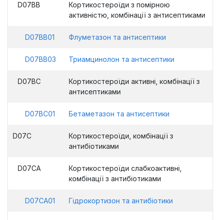
D07BB
Кортикостероїди з помірною
активністю, комбінації з антисептиками
D07BB01
Флуметазон та антисептики
D07BB03
Триамцинолон та антисептики
D07BC
Кортикостероїди активні, комбінації з
антисептиками
D07BC01
Бетаметазон та антисептики
D07C
Кортикостероїди, комбінації з
антибіотиками
D07CA
Кортикостероїди слабкоактивні,
комбінації з антибіотиками
D07CA01
Гідрокортизон та антибіотики