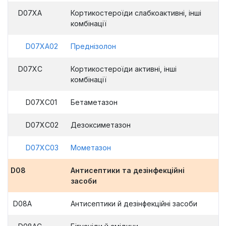
D07XA
Кортикостероїди слабкоактивні, інші
комбінації
D07XA02
Преднізолон
D07XC
Кортикостероїди активні, інші
комбінації
D07XC01
Бетаметазон
D07XC02
Дезоксиметазон
D07XC03
Мометазон
D08
Антисептики та дезінфекційні
засоби
D08A
Антисептики й дезінфекційні засоби