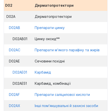
D02
Дерматопротектори
D02A
Дерматопротектори
D02AB
Препарати цинку
D02AB01
Цинку оксид**
D02AC
Препарати м’якого парафіну та жирів
D02AE
Сечовини похідні
D02AE01
Карбамід
D02AE51
Карбамід, комбінації
D02AF
Препарати саліцилової кислоти
D02AX
Інші пом’якшувальні й захисні засоби