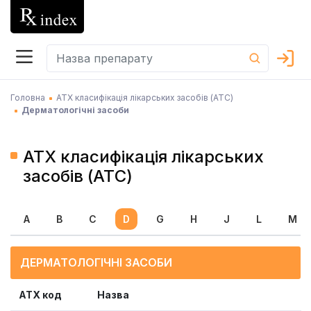
Головна
АТХ класифікація лікарських засобів (АТC)
Дерматологічні засоби
АТХ класифікація лікарських
засобів (АТC)
A
B
C
D
G
H
J
L
M
ДЕРМАТОЛОГІЧНІ ЗАСОБИ
ATX код
Назва