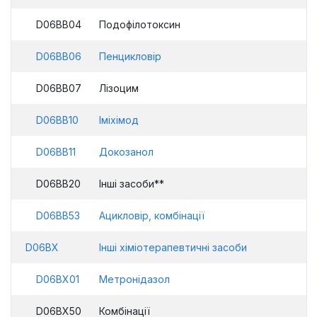
D06BB04
Подофілотоксин
D06BB06
Пенцикловір
D06BB07
Лізоцим
D06BB10
Іміхімод
D06BB11
Докозанол
D06BB20
Інші засоби**
D06BB53
Ацикловір, комбінації
D06BX
Інші хіміотерапевтичні засоби
D06BX01
Метронідазол
D06BX50
Комбінації