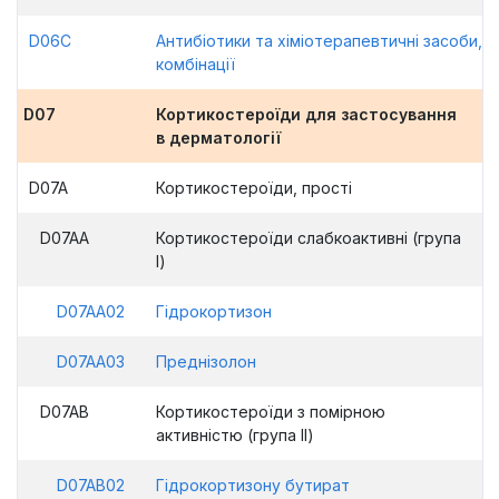
D06C
Антибіотики та хіміотерапевтичні засоби,
комбінації
D07
Кортикостероїди для застосування
в дерматології
D07A
Кортикостероїди, прості
D07AA
Кортикостероїди слабкоактивні (група
І)
D07AA02
Гідрокортизон
D07AA03
Преднізолон
D07AB
Кортикостероїди з помірною
активністю (група ІІ)
D07AB02
Гідрокортизону бутират