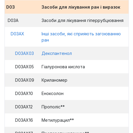
D03
Засоби для лікування ран і виразок
D03A
Засоби для лікування гіперрубцювання
D03AX
Інші засоби, які сприяють загоюванню
ран
D03AX03
Декспантенол
D03AX05
Гіалуронова кислота
D03AX09
Криланомер
D03AX10
Еноксолон
D03AX12
Прополіс**
D03AX16
Метилурацил**