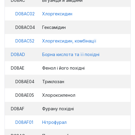
D08AC
Бігуаніди й амідини
D08AC02
Хлоргексидин
D08AC04
Гексамідин
D08AC52
Хлоргексидин, комбінації
D08AD
Борна кислота та її похідні
D08AE
Фенол і його похідні
D08AE04
Триклозан
D08AE05
Хлороксиленол
D08AF
Фурану похідні
D08AF01
Нітрофурал