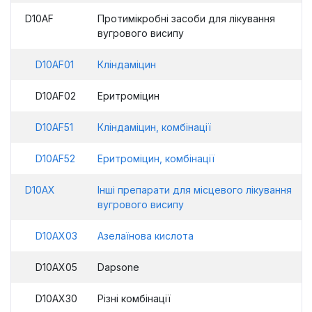
D10AF
Протимікробні засоби для лікування
вугрового висипу
D10AF01
Кліндаміцин
D10AF02
Еритроміцин
D10AF51
Кліндаміцин, комбінації
D10AF52
Еритроміцин, комбінації
D10AX
Інші препарати для місцевого лікування
вугрового висипу
D10AX03
Азелаїнова кислота
D10AX05
Dapsone
D10AX30
Різні комбінації