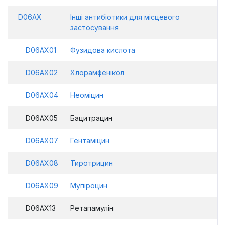
D06AX
Інші антибіотики для місцевого
застосування
D06AX01
Фузидова кислота
D06AX02
Хлорамфенікол
D06AX04
Неоміцин
D06AX05
Бацитрацин
D06AX07
Гентаміцин
D06AX08
Тиротрицин
D06AX09
Мупіроцин
D06AX13
Ретапамулін