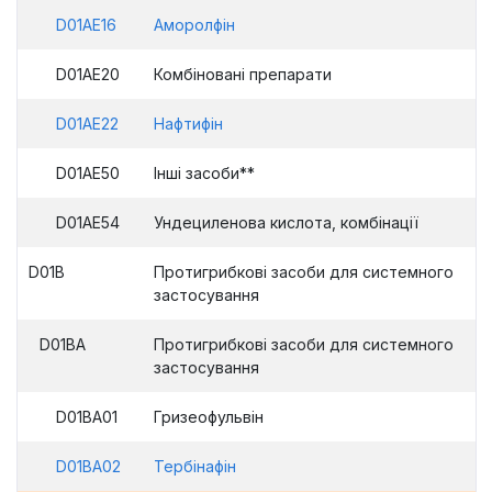
D01AE16
Аморолфін
D01AE20
Комбіновані препарати
D01AE22
Нафтифін
D01AE50
Інші засоби**
D01AE54
Ундециленова кислота, комбінації
D01B
Протигрибкові засоби для системного
застосування
D01BA
Протигрибкові засоби для системного
застосування
D01BA01
Гризеофульвін
D01BA02
Тербінафін