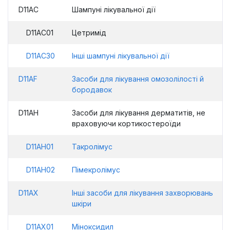
D11AC
Шампуні лікувальної дії
D11AC01
Цетримід
D11AC30
Інші шампуні лікувальної дії
D11AF
Засоби для лікування омозолілості й
бородавок
D11AH
Засоби для лікування дерматитів, не
враховуючи кортикостероїди
D11AH01
Такролімус
D11AH02
Пімекролімус
D11AX
Інші засоби для лікування захворювань
шкіри
D11AX01
Міноксидил