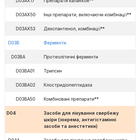
D03AX17
Препарати каланхое**
D03AX50
Інші препарати, включаючи комбінації**
D03AX53
Декспантенол, комбінації**
D03B
Ферменти
D03BA
Протеолітичні ферменти
D03BA01
Трипсин
D03BA02
Клостридіопептидаза
D03BA50
Комбіновані препарати**
D04
Засоби для лікування свербежу
шкіри (зокрема, антигістамінні
засоби та анестетики)