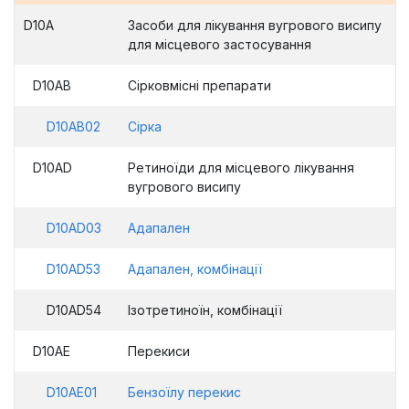
D10A
Засоби для лікування вугрового висипу
для місцевого застосування
D10AB
Сірковмісні препарати
D10AB02
Сірка
D10AD
Ретиноїди для місцевого лікування
вугрового висипу
D10AD03
Адапален
D10AD53
Адапален, комбінації
D10AD54
Ізотретиноїн, комбінації
D10AE
Перекиси
D10AE01
Бензоїлу перекис