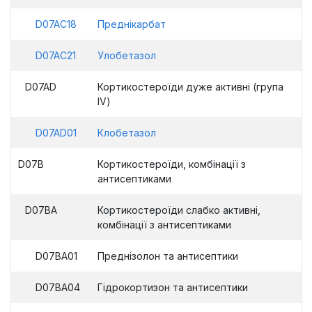
D07AC18
Преднікарбат
D07AC21
Улобетазол
D07AD
Кортикостероїди дуже активні (група
ІV)
D07AD01
Клобетазол
D07B
Кортикостероїди, комбінації з
антисептиками
D07BA
Кортикостероїди слабко активні,
комбінації з антисептиками
D07BA01
Преднізолон та антисептики
D07BA04
Гідрокортизон та антисептики