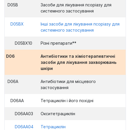
D05B
Засоби для лікування псоріазу для
системного застосування
D05BX
Інші засоби для лікування псоріазу для
системного застосування
D05BX10
Різні препарати**
D06
Антибіотики та хіміотерапевтичні
засоби для лікування захворювань
шкіри
D06A
Антибіотики для місцевого
застосування
D06AA
Тетрациклін і його похідні
D06AA03
Окситетрациклін
D06AA04
Тетрациклін