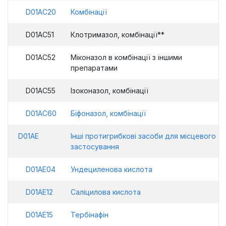
D01AC20
Комбінації
D01AC51
Клотримазол, комбінації**
D01AC52
Міконазол в комбінації з іншими
препаратами
D01AC55
Ізоконазол, комбінації
D01AC60
Біфоназол, комбінації
D01AE
Інші протигрибкові засоби для місцевого
застосування
D01AE04
Ундециленова кислота
D01AE12
Саліцилова кислота
D01AE15
Тербінафін