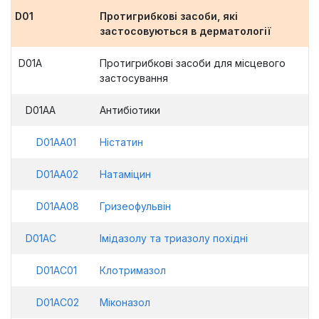
D01
Протигрибкові засоби, які
застосовуються в дерматології
D01A
Протигрибкові засоби для місцевого
застосування
D01AA
Антибіотики
D01AA01
Ністатин
D01AA02
Натаміцин
D01AA08
Гризеофульвін
D01AC
Імідазолу та триазолу похідні
D01AC01
Клотримазол
D01AC02
Міконазол