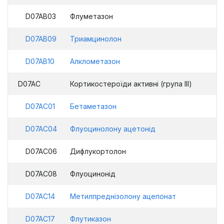
D07AB03
Флуметазон
D07AB09
Триамцинолон
D07AB10
Алклометазон
D07AC
Кортикостероїди активні (група ІІІ)
D07AC01
Бетаметазон
D07AC04
Флуоцинолону ацетонід
D07AC06
Дифлукортолон
D07AC08
Флуоцинонід
D07AC14
Метилпреднізолону ацепонат
D07AC17
Флутиказон