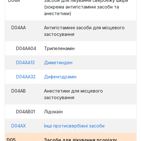
D04A
Засоби для лікування свербежу шкіри
(зокрема антигістамінні засоби та
анестетики)
D04AA
Антигістамінні засоби для місцевого
застосування
D04AA04
Трипеленамін
D04AA13
Диметинден
D04AA32
Дифенгідрамін
D04AB
Анестетики для місцевого
застосування
D04AB01
Лідокаїн
D04AX
Інші протисвербіжні засоби
D05
Засоби для лікування псоріазу