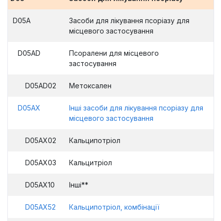
D05A
Засоби для лікування псоріазу для
місцевого застосування
D05AD
Псоралени для місцевого
застосування
D05AD02
Метоксален
D05AX
Інші засоби для лікування псоріазу для
місцевого застосування
D05AX02
Кальципотріол
D05AX03
Кальцитріол
D05AX10
Інші**
D05AX52
Кальципотріол, комбінації