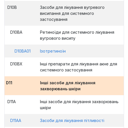
D10B
Засоби для лікування вугревого
висипання для системного
застосування
D10BA
Ретиноїди для системного лікування
вугрового висипу
D10BA01
Ізотретиноїн
D10BX
Інші препарати для лікування акне для
системного застосування
D11
Інші засоби для лікування
захворювань шкіри
D11A
Інші засоби для лікування захворювань
шкіри
D11AA
Засоби для лікування пітливості