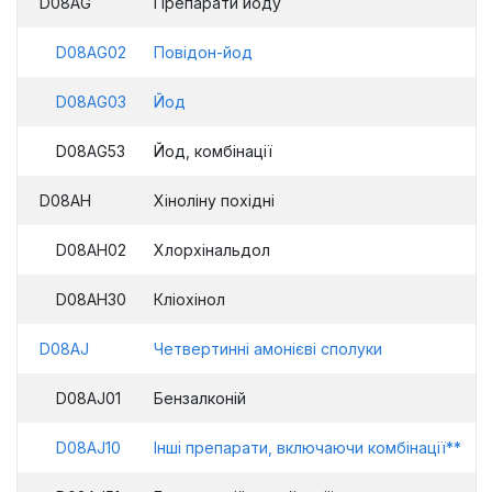
D08AG
Препарати йоду
D08AG02
Повідон-йод
D08AG03
Йод
D08AG53
Йод, комбінації
D08AH
Хіноліну похідні
D08AH02
Хлорхінальдол
D08AH30
Кліохінол
D08AJ
Четвертинні амонієві сполуки
D08AJ01
Бензалконій
D08AJ10
Інші препарати, включаючи комбінації**