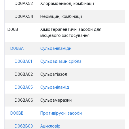
D06AX52
Хлорамфенікол, комбінації
D06AX54
Неоміцин, комбінації
D06B
Хіміотерапевтичні засоби для
місцевого застосування
D06BA
Сульфаніламіди
D06BA01
Сульфадіазин срібла
D06BA02
Сульфатіазол
D06BA05
Сульфаніламід
D06BA06
Сульфамеразин
D06BB
Противірусні засоби
D06BB03
Ацикловір