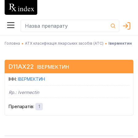
Головна
АТХ класифікація лікарських засобів (АТC)
Івермектин
D11AX22
ІВЕРМЕКТИН
ІНН
:
ІВЕРМЕКТИН
Rp.:
Ivermectin
Препаратів
:
1