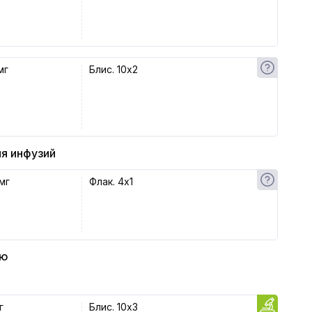
мг
Блис. 10x2
я инфузий
мг
Флак. 4x1
ью
г
Блис. 10x3