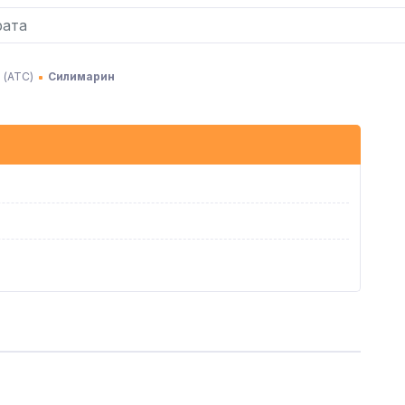
 (АТC)
Силимарин