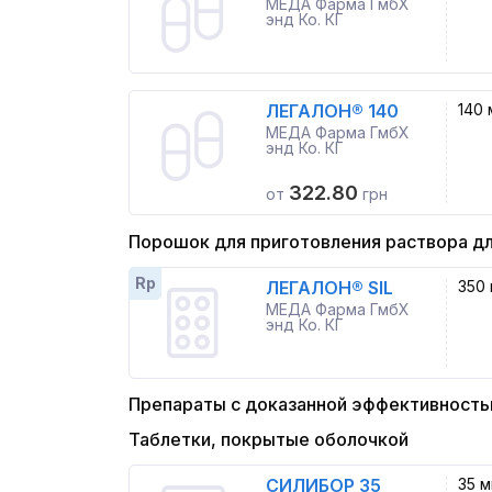
МЕДА Фарма ГмбХ
энд Ко. КГ
ЛЕГАЛОН® 140
140 
МЕДА Фарма ГмбХ
энд Ко. КГ
322.80
от
грн
Порошок для приготовления раствора дл
Rp
ЛЕГАЛОН® SIL
350 
МЕДА Фарма ГмбХ
энд Ко. КГ
Препараты с доказанной эффективност
Таблетки, покрытые оболочкой
СИЛИБОР 35
35 м