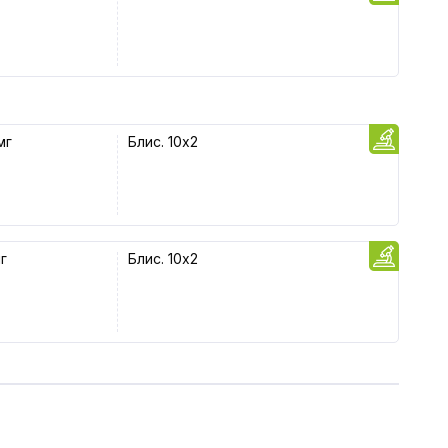
мг
Блис. 10x2
г
Блис. 10x2