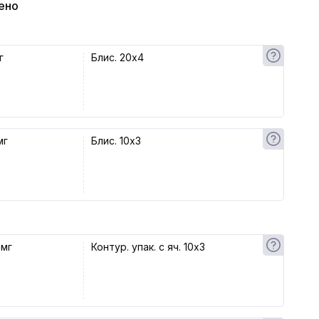
ено
г
Блис. 20x4
мг
Блис. 10x3
 мг
Контур. упак. с яч. 10x3