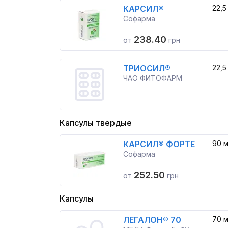
КАРСИЛ®
22,5
Софарма
238.40
от
грн
ТРИОСИЛ®
22,5
ЧАО ФИТОФАРМ
Капсулы твердые
КАРСИЛ® ФОРТЕ
90 м
Софарма
252.50
от
грн
Капсулы
ЛЕГАЛОН® 70
70 м