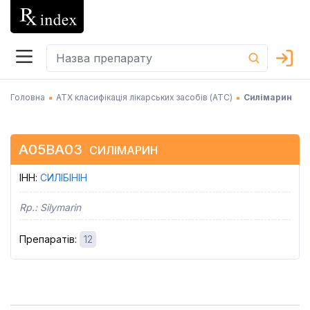
Головна
АТХ класифікація лікарських засобів (АТC)
Силімарин
A05BA03
СИЛІМАРИН
ІНН
:
СИЛІБІНІН
Rp.:
Silymarin
Препаратів
:
12