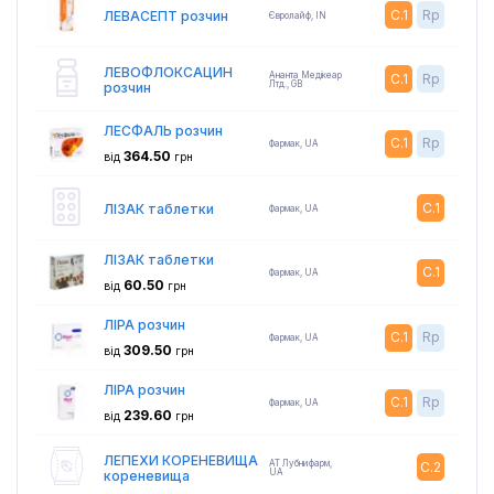
C.1
Rp
ЛЕВАСЕПТ розчин
Євролайф
,
IN
ЛЕВОФЛОКСАЦИН
Ананта Медікеар
C.1
Rp
Лтд.
,
GB
розчин
ЛЕСФАЛЬ розчин
C.1
Rp
Фармак
,
UA
364.50
від
грн
C.1
ЛІЗАК таблетки
Фармак
,
UA
ЛІЗАК таблетки
C.1
Фармак
,
UA
60.50
від
грн
ЛІРА розчин
C.1
Rp
Фармак
,
UA
309.50
від
грн
ЛІРА розчин
C.1
Rp
Фармак
,
UA
239.60
від
грн
ЛЕПЕХИ КОРЕНЕВИЩА
АТ Лубнифарм
,
C.2
UA
кореневища