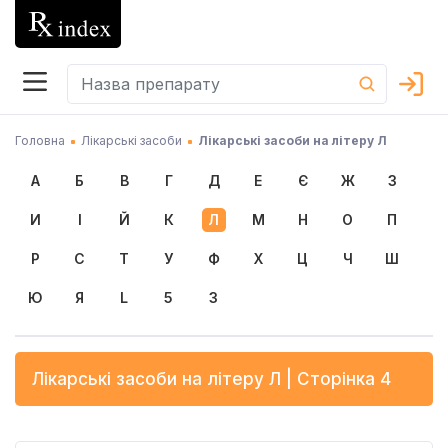
Головна
Лікарські засоби
Лікарські засоби на літеру Л
А
Б
В
Г
Д
Е
Є
Ж
З
И
І
Й
К
Л
М
Н
О
П
Р
С
Т
У
Ф
Х
Ц
Ч
Ш
Ю
Я
L
5
3
Лікарські засоби на літеру
Л
| Сторінка 4