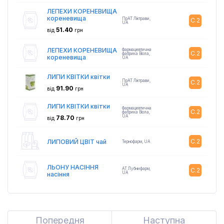
ЛЕПЕХИ КОРЕНЕВИЩА
кореневища
ПрАТ Ліктрави
,
C.2
UA
51.40
від
грн
ЛЕПЕХИ КОРЕНЕВИЩА
Фармацевтична
C.2
фабрика Віола
,
кореневища
UA
ЛИПИ КВІТКИ квітки
ПрАТ Ліктрави
,
C.2
UA
91.90
від
грн
ЛИПИ КВІТКИ квітки
Фармацевтична
C.2
фабрика Віола
,
UA
78.70
від
грн
C.2
ЛИПОВИЙ ЦВІТ чай
Тернофарм
,
UA
ЛЬОНУ НАСІННЯ
АТ Лубнифарм
,
C.2
UA
насіння
Попередня
Previous
Наступна
Next