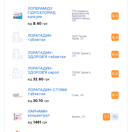
ЛОПЕРАМІДУ
ТОВ Харківське
ГІДРОХЛОРИД
фармацевтичне
B.4
капсули
підприємство
Здоров’я народу
,
UA
8.40
від
грн
ЛОРАТАДИН
ПрАТ Лекхім-
B.4
Харків
,
UA
таблетки
ЛОРАТАДИН-
ТОВ ФК Здоров'я
,
B.4
UA
ЗДОРОВ’Я таблетки
ЛОРАТАДИН-
ЗДОРОВ’Я сироп
ТОВ ФК Здоров'я
,
B.4
UA
32.60
від
грн
ЛОРАТАДИН-СТОМА
таблетки
B.4
Стома
,
UA
30.10
від
грн
ЛАРНАМІН
концентрат
C.1
Rp
Фармак
,
UA
1461
від
грн