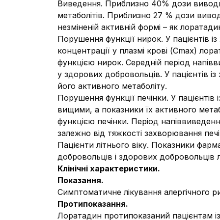
Виведення. Приблизно 40% дози виводит
метаболітів. Приблизно 27 % дози виво
незміненій активній формі – як лоратад
Порушення функції нирок. У пацієнтів 
концентрації у плазмі крові (Сmax) лор
функцією нирок. Середній період напівв
у здорових добровольців. У пацієнтів і
його активного метаболіту.
Порушення функції печінки. У пацієнтів
вищими, а показники їх активного метаб
функцією печінки. Період напіввиведення
залежно від тяжкості захворювання печі
Пацієнти літнього віку. Показники фарм
добровольців і здорових добровольців лі
Клінічні характеристики.
Показання.
Симптоматичне лікування алергічного рин
Протипоказання.
Лоратадин протипоказаний пацієнтам із