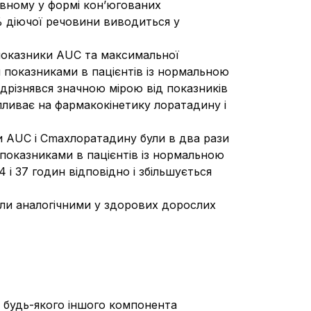
овному у формі кон’югованих
% діючої речовини виводиться у
 показники AUC та максимальної
и показниками в пацієнтів із нормальною
ідрізнявся значною мірою від показників
впливає на фармакокінетику лоратадину і
ки AUC і Сmaxлоратадину були в два рази
 показниками в пацієнтів із нормальною
 і 37 годин відповідно і збільшується
ули аналогічними у здорових дорослих
 будь-якого іншого компонента