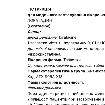
ІНСТРУКЦІЯ
для медичного застосування лікарськ
ЛОРАТАДИН
(Loratadine)
Склад:
діюча речовина:
loratadine;
1 таблетка містить лоратадину 0, 01 г (10
допоміжні речовини:
лактози моногідрат
мікрокристалічна.
Лікарська форма.
Таблетки.
Основні фізико-хімічні властивості:
табле
Фармакотерапевтична група.
Антигіст
Код АТХ R06A X13.
Фармакологічні властивості.
Фармакодинаміка.
Лоратадин – трициклічний антигістамінн
У більшості пацієнтів при застосуванні 
дії. Упродовж тривалого лікування не с