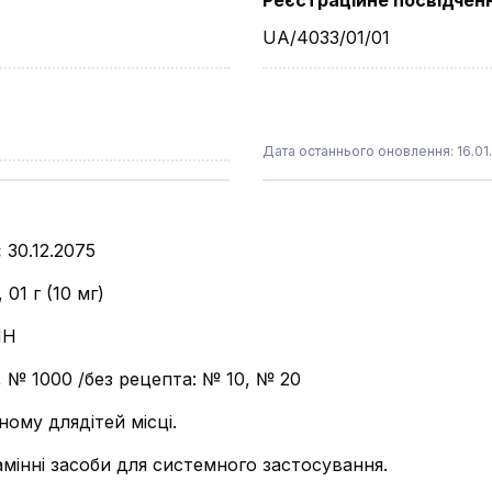
Реєстраційне посвідчен
UA/4033/01/01
Дата останнього оновлення: 16.01
:
30.12.2075
01 г (10 мг)
ИН
, № 1000 /без рецепта: № 10, № 20
ному длядітей місці.
амінні засоби для системного застосування.