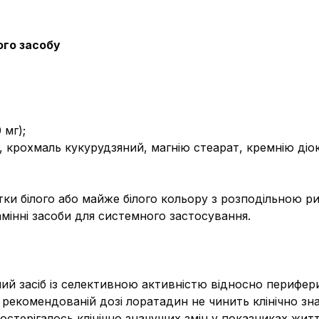
ого засобу
 мг);
, крохмаль кукурудзяний, магнію стеарат, кремнію ді
тки білого або майже білого кольору з розподільною р
амінні засоби для системного застосування.
ий засіб із селективною активністю відносно перифер
в рекомендованій дозі лоратадин не чинить клінічно зн
постерігалось клінічно значущих змін у показниках жит