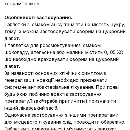
хлорамфенікол.
Особливості застосування.
Таблетки зі смаком анісу та м’яти не містять цукру,
тому їх можна застосовувати хворим на цукровий
діабет.
1 таблетка для розсмоктуваннязі смаком
шоколаду, апельсина або малини містить 0, 05 ХО,
що необхідно враховувати хворим на цукровий
діабет.
За наявності основних клінічних симптомів
генералізації інфекції необхідно призначати
системне антибактеріальне лікування. При появі
будь-яких побічних ефектів застосування
препаратуЛізак
®
треба припинити і призначити
інший лікарський засіб.
Одночасне застосування з іншими препаратами
для місцевого лікування слід проводити обережно.
Таблетки зі смаком анісу і м’ятимістять лактозу,