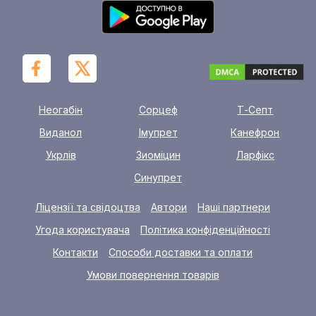
Неогабін
Сорцеф
Т-Септ
Виданол
Імупрет
Канефрон
Укрлів
Зиоміцин
Ларфікс
Синупрет
Ліцензії та свідоцтва
Автори
Наші партнери
Угода користувача
Політика конфіденційності
Контакти
Способи доставки та оплати
Умови повернення товарів