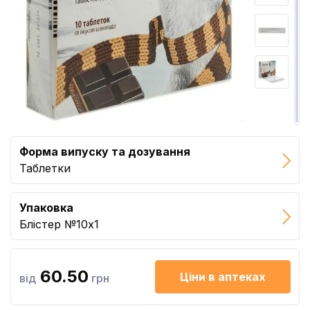
Форма випуску та дозування
Таблетки
Упаковка
Блістер №10x1
60.50
Ціни в аптеках
від
грн