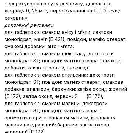
перерахуванні на суху речовину, деквалінію
хлориду 0, 25 мг у перерахуванні на 100 % суху
речовину;
допоміжні речовини:
для таблеток зі смаком анісу і м’яти:
лактози
моногідрат; маніт (Е 421); повідон; магнію стеарат;
смакові добавки: аніс і м’ята;
для таблеток зі смаком шоколаду: декстрози
моногідрат ST; повідон; магнію стеарат; смакові
добавки: какао порошок, шоколад;
для таблеток зі смаком апельсина: декстрози
моногідрат ST; повідон; магнію стеарат; смакова
добавка: апельсин; барвники: заліза оксид жовтий
(Е 172), заліза оксид червоний (Е 172);
для таблеток зі смаком малини: декстрози
моногідрат ST; повідон; магнію стеарат;
ароматизатори: із запахом малини, із запахом
малини натуральний; барвник: заліза оксид
червоний (Е 172).