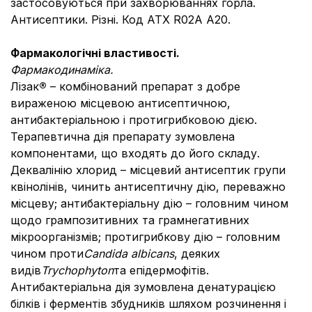
застосовуються при захворюваннях горла.
Антисептики. Різні. Код АТХ R02А А20.
Фармакологічні властивості.
Фармакодинаміка.
Лізак
®
– комбінований препарат з добре
вираженою місцевою антисептичною,
антибактеріальною і протигрибковою дією.
Терапевтична дія препарату зумовлена
компонентами, що входять до його складу.
Деквалінію хлорид – місцевий антисептик групи
квінолінів, чинить антисептичну дію, переважно
місцеву; антибактеріальну дію – головним чином
щодо грампозитивних та грамнегативних
мікроорганізмів; протигрибкову дію – головним
чином проти
Candida albicans
, деяких
видів
Trychophyton
та епідермофітів.
Антибактеріальна дія зумовлена денатурацією
білків і ферментів збудників шляхом розчинення і