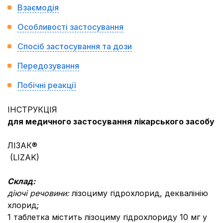
Взаємодія
Особливості застосування
Спосіб застосування та дози
Передозування
Побічні реакції
ІНСТРУКЦІЯ
для медичного застосування лікарського засобу
ЛІЗАК®
(LIZAK)
Склад:
діючі речовини:
лізоциму гідрохлорид, деквалінію
хлорид;
1 таблетка містить лізоциму гідрохлориду 10 мг у