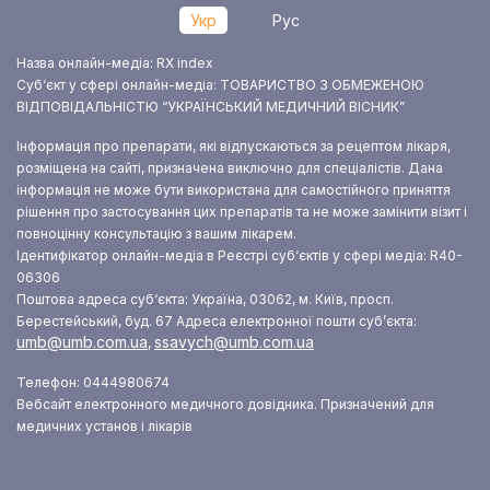
Укр
Рус
Назва онлайн-медіа: RX index
Суб‘єкт у сфері онлайн-медіа: ТОВАРИСТВО З ОБМЕЖЕНОЮ
ВІДПОВІДАЛЬНІСТЮ “УКРАЇНСЬКИЙ МЕДИЧНИЙ ВІСНИК”
Інформація про препарати, які відпускаються за рецептом лікаря,
розміщена на сайті, призначена виключно для спеціалістів. Дана
інформація не може бути використана для самостійного приняття
рішення про застосування цих препаратів та не може замінити візит і
повноцінну консультацію з вашим лікарем.
Ідентифікатор онлайн-медіа в Реєстрі суб‘єктів у сфері медіа: R40-
06306
Поштова адреса суб‘єкта: Україна, 03062, м. Київ, просп.
Берестейський, буд. 67
Адреса електронної пошти суб’єкта:
umb@umb.com.ua
ssavych@umb.com.ua
,
Телефон: 0444980674
Вебсайт електронного медичного довідника. Призначений для
медичних установ і лікарів