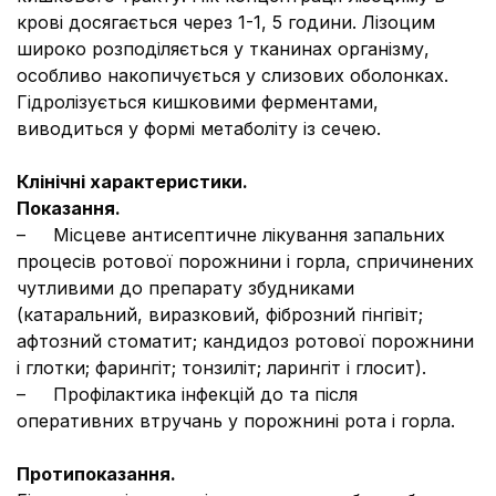
крові досягається через 1-1, 5 години. Лізоцим
широко розподіляється у тканинах організму,
особливо накопичується у слизових оболонках.
Гідролізується кишковими ферментами,
виводиться у формі метаболіту із сечею.
Клінічні характеристики.
Показання.
– Місцеве антисептичне лікування запальних
процесів ротової порожнини і горла, спричинених
чутливими до препарату збудниками
(катаральний, виразковий, фіброзний гінгівіт;
афтозний стоматит; кандидоз ротової порожнини
і глотки; фарингіт; тонзиліт; ларингіт і глосит).
– Профілактика інфекцій до та після
оперативних втручань у порожнині рота і горла.
Протипоказання
.