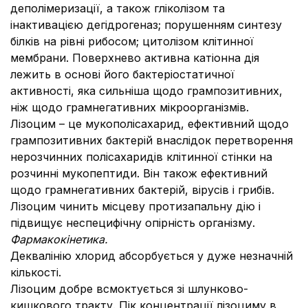
деполімеризації, а також гліколізом та
інактивацією дегідрогеназ; порушенням синтезу
білків на рівні рибосом; цитолізом клітинної
мембрани. Поверхнево активна катіонна дія
лежить в основі його бактеріостатичної
активності, яка сильніша щодо грампозитивних,
ніж щодо грамнегативних мікроорганізмів.
Лізоцим – це мукополісахарид, ефективний щодо
грампозитивних бактерій внаслідок перетворення
нерозчинних полісахаридів клітинної стінки на
розчинні мукопептиди. Він також ефективний
щодо грамнегативних бактерій, вірусів і грибів.
Лізоцим чинить місцеву протизапальну дію і
підвищує неспецифічну опірність організму.
Фармакокінетика.
Деквалінію хлорид абсорбується у дуже незначній
кількості.
Лізоцим добре всмоктується зі шлунково-
кишкового тракту. Пік концентрації лізоциму в