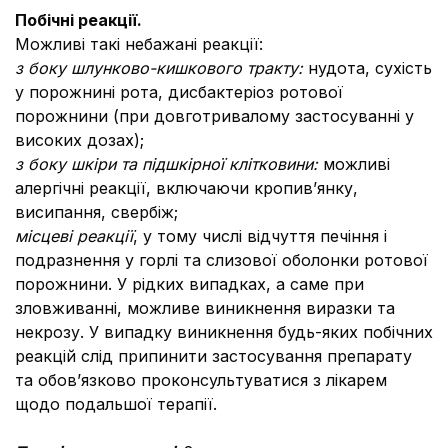
Побічні реакції.
Можливі такі небажані реакції:
з боку шлунково-кишкового тракту:
нудота, сухість
у порожнині рота, дисбактеріоз ротової
порожнини (при довготривалому застосуванні у
високих дозах);
з боку шкіри та підшкірної клітковини:
можливі
алергічні реакції, включаючи кропив’янку,
висипання, свербіж;
місцеві реакції
,
у тому числі відчуття печіння і
подразнення у горлі та слизової оболонки ротової
порожнини. У рідких випадках, а саме при
зловживанні, можливе виникнення виразки та
некрозу. У випадку виникнення будь-яких побічних
реакцій слід припинити застосування препарату
та обов’язково проконсультуватися з лікарем
щодо подальшої терапії.