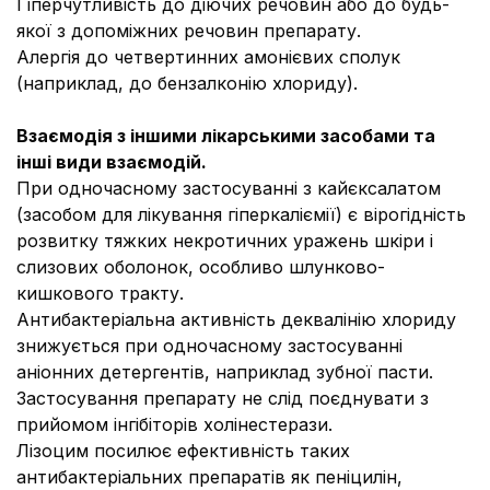
Гіперчутливість до діючих речовин або до будь-
якої з допоміжних речовин препарату.
Алергія до четвертинних амонієвих сполук
(наприклад, до бензалконію хлориду).
Взаємодія з іншими лікарськими засобами та
інші види взаємодій.
При одночасному застосуванні з кайєксалатом
(засобом для лікування гіперкаліємії) є вірогідність
розвитку тяжких некротичних уражень шкіри і
слизових оболонок, особливо шлунково-
кишкового тракту.
Антибактеріальна активність деквалінію хлориду
знижується при одночасному застосуванні
аніонних детергентів, наприклад зубної пасти.
Застосування препарату не слід поєднувати з
прийомом інгібіторів холінестерази.
Лізоцим посилює ефективність таких
антибактеріальних препаратів як пеніцилін,