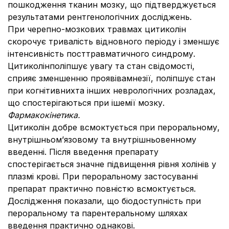
пошкодження тканин мозку, що підтверджується
результатами рентгенологічних досліджень.
При черепно-мозкових травмах цитиколін
скорочує тривалість відновного періоду і зменшує
інтенсивність посттравматичного синдрому.
Цитиколінполіпшує увагу та стан свідомості,
сприяє зменшенню проявівамнезії, поліпшує стан
при когнітивнихта інших неврологічних розладах,
що спостерігаються при ішемії мозку.
Фармакокінетика.
Цитиколін добре всмоктується при пероральному,
внутрішньом’язовому та внутрішньовенному
введенні. Після введення препарату
спостерігається значне підвищення рівня холінів у
плазмі крові. При пероральному застосуванні
препарат практично повністю всмоктується.
Дослідження показали, що біодоступність при
пероральному та парентеральному шляхах
введення практично однакові.