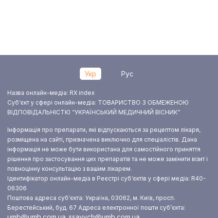
Укр
Рус
Назва онлайн-медіа: RX index
Суб‘єкт у сфері онлайн-медіа: ТОВАРИСТВО З ОБМЕЖЕНОЮ
ВІДПОВІДАЛЬНІСТЮ “УКРАЇНСЬКИЙ МЕДИЧНИЙ ВІСНИК”
Інформація про препарати, які відпускаються за рецептом лікаря,
розміщена на сайті, призначена виключно для спеціалістів. Дана
інформація не може бути використана для самостійного приняття
рішення про застосування цих препаратів та не може замінити візит і
повноцінну консультацію з вашим лікарем.
Ідентифікатор онлайн-медіа в Реєстрі суб‘єктів у сфері медіа: R40-
06306
Поштова адреса суб‘єкта: Україна, 03062, м. Київ, просп.
Берестейський, буд. 67
Адреса електронної пошти суб’єкта:
umb@umb.com.ua
ssavych@umb.com.ua
,