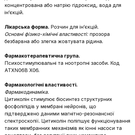
концентрована або натрію гідроксид, вода для
ін’єкцій.
Лікарська форма.
Розчин для ін’єкцій.
Основні фізико-хімічні властивості:
прозора
безбарвна або злегка жовтувата рідина.
Фармакотерапевтична група.
Психостимулювальні та ноотропні засоби. Код
АТХN06В Х06.
Фармакологічні властивості.
Фармакодинаміка.
Цитиколін стимулює біосинтез структурних
фосфоліпідів у мембрані нейронів, що
підтверджено даними магнітно-резонансної
спектроскопії. Цитиколін поліпшує функціонування
таких мембранних механізмів як іонні насоси та