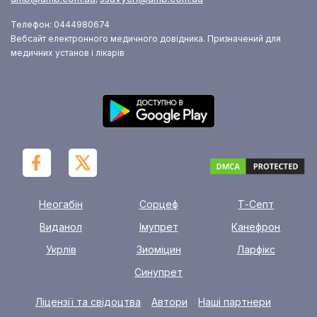
Телефон: 0444980674
Вебсайт електронного медичного довідника. Призначений для
медичних установ і лікарів
Неогабін
Сорцеф
Т-Септ
Виданол
Імупрет
Канефрон
Укрлів
Зиоміцин
Ларфікс
Синупрет
Ліцензії та свідоцтва
Автори
Наші партнери