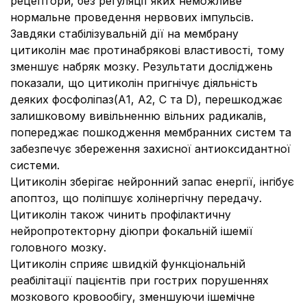
рецептори, без регуляції яких неможливе
нормальне проведення нервових імпульсів.
Завдяки стабілізувальній дії на мембрану
цитиколін має протинабрякові властивості, тому
зменшує набряк мозку. Результати досліджень
показали, що цитиколін пригнічує діяльність
деяких фосфоліпаз(А1, А2, С та D), перешкоджає
залишковому вивільненню вільних радикалів,
попереджає пошкодження мембранних систем та
забезпечує збереження захисної антиоксидантної
системи.
Цитиколін зберігає нейронний запас енергії, інгібує
апоптоз, що поліпшує холінергічну передачу.
Цитиколін також чинить профілактичну
нейропротекторну діюпри фокальній ішемії
головного мозку.
Цитиколін сприяє швидкій функціональній
реабілітації пацієнтів при гострих порушеннях
мозкового кровообігу, зменшуючи ішемічне