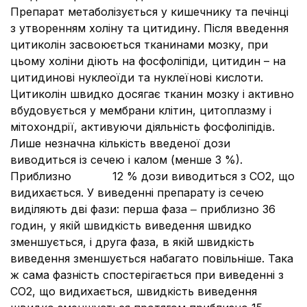
Препарат метаболізується у кишечнику та печінці
з утворенням холіну та цитидину. Після введення
цитиколін засвоюється тканинами мозку, при
цьому холіни діють на фосфоліпіди, цитидин – на
цитидинові нуклеоїди та нуклеїнові кислоти.
Цитиколін швидко досягає тканин мозку і активно
вбудовується у мембрани клітин, цитоплазму і
мітохондрії, активуючи діяльність фосфоліпідів.
Лише незначна кількість введеної дози
виводиться із сечею і калом (менше 3 %).
Приблизно 12 % дози виводиться з СО2, що
видихається. У виведенні препарату із сечею
виділяють дві фази: перша фаза ‒ приблизно 36
годин, у якій швидкість виведення швидко
зменшується, і друга фаза, в якій швидкість
виведення зменшується набагато повільніше. Така
ж сама фазність спостерігається при виведенні з
СО2, що видихається, швидкість виведення