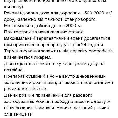
внутрішньовенно краплинно (40-60 крапель на
хвилину).
Рекомендована доза для дорослих – 500-2000 мг/
добу, залежно від тяжкості стану хворого.
Максимальна добова доза – 2000 мг.
При гострих та невідкладних станах
максимальний терапевтичний ефект досягається
при призначенні препарату у перші 24 години.
Термін лікування залежить від перебігу хвороби та
визначається лікарем.
Для пацієнтів літнього віку корегувати дозу не
потрібно.
Препарат сумісний з усіма внутрішньовенними
ізотонічними розчинами, а також із гіпертонічними
розчинами глюкози.
Даний розчин призначений для разового
застосування. Розчин необхідно ввести одразу ж
після розкриття ампули. Невикористаний розчин
слід знищити.