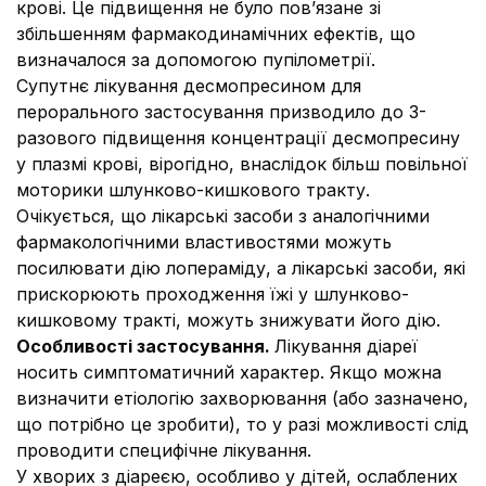
крові. Це підвищення не було пов’язане зі
збільшенням фармакодинамічних ефектів, що
визначалося за допомогою пупілометрії.
Супутнє лікування десмопресином для
перорального застосування призводило до 3-
разового підвищення концентрації десмопресину
у плазмі крові, вірогідно, внаслідок більш повільної
моторики шлунково-кишкового тракту.
Очікується, що лікарські засоби з аналогічними
фармакологічними властивостями можуть
посилювати дію лопераміду, а лікарські засоби, які
прискорюють проходження їжі у шлунково-
кишковому тракті, можуть знижувати його дію.
Особливості застосування.
Лікування діареї
носить симптоматичний характер. Якщо можна
визначити етіологію захворювання (або зазначено,
що потрібно це зробити), то у разі можливості слід
проводити специфічне лікування.
У хворих з діареєю, особливо у дітей, ослаблених