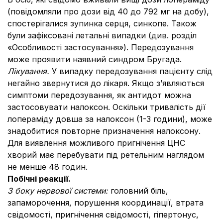
(повідомляли про дози від 40 до 792 мг на добу),
спостерігалися зупинка серця, синкопе. Також
були зафіксовані летальні випадки (див. розділ
«Особливості застосування»). Передозування
може проявити наявний синдром Бругада.
Лікування.
У випадку передозування пацієнту слід
негайно звернутися до лікаря. Якщо з’являються
симптоми передозування, як антидот можна
застосовувати налоксон. Оскільки тривалість дії
лопераміду довша за налоксон (1-3 години), може
знадобитися повторне призначення налоксону.
Для виявлення можливого пригнічення ЦНС
хворий має перебувати під ретельним наглядом
не менше 48 годин.
Побічні реакції.
З боку нервової системи:
головний біль,
запаморочення, порушення координації, втрата
свідомості, пригнічення свідомості, гіпертонус,