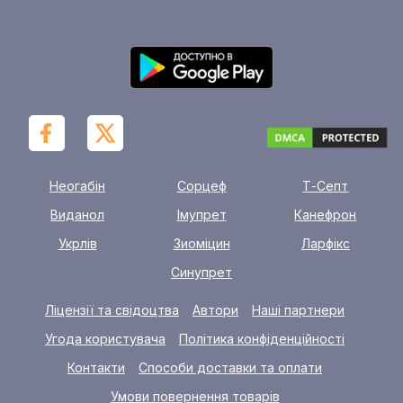
Неогабін
Сорцеф
Т-Септ
Виданол
Імупрет
Канефрон
Укрлів
Зиоміцин
Ларфікс
Синупрет
Ліцензії та свідоцтва
Автори
Наші партнери
Угода користувача
Політика конфіденційності
Контакти
Способи доставки та оплати
Умови повернення товарів