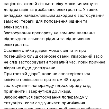
пацієнтів, людей літнього віку може виникнути
дегідратація та дисбаланс електролітів. У таких
випадках найважливішим заходом є застосування
замісної терапії для поповнення рідини та
електролітів.
Застосування препарату не замінює введення
відповідної кількості рідини та відновлення
електролітів.
Оскільки стійка діарея може свідчити про
потенційно більш серйозні стани, лікарський засіб
не слід застосовувати тривалий час, поки причина
діареї не буде досліджена.
При гострій діареї, коли не спостерігається
клінічне поліпшення протягом 48 годин,
застосування лопераміду гідрохлориду слід
припинити і звернутися до лікаря.
Забороняється застосування лопераміду у
ситуаціях, коли слід уникати пригнічення
перистальтики через можливий ризик серйозних