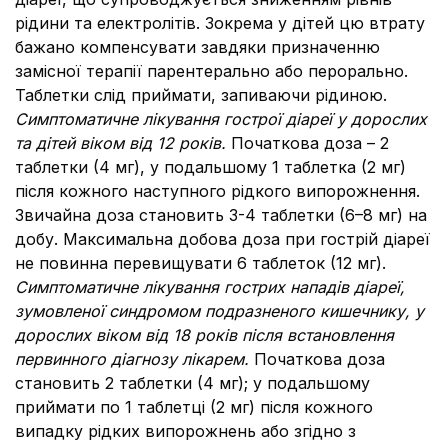
рідини та електролітів. Зокрема у дітей цю втрату
бажано компенсувати завдяки призначенню
замісної терапії парентерально або перорально.
Таблетки слід приймати, запиваючи рідиною.
Симптоматичне лікування гострої діареї у дорослих
та дітей віком від 12 років.
Початкова доза – 2
таблетки (4 мг), у подальшому 1 таблетка (2 мг)
після кожного наступного рідкого випорожнення.
Звичайна доза становить 3-4 таблетки (6–8 мг) на
добу. Максимальна добова доза при гострій діареї
не повинна перевищувати 6 таблеток (12 мг).
Симптоматичне лікування гострих нападів діареї,
зумовленої синдромом подразненого кишечнику, у
дорослих віком від 18 років після встановлення
первинного діагнозу лікарем.
Початкова доза
становить 2 таблетки (4 мг); у подальшому
приймати по 1 таблетці (2 мг) після кожного
випадку рідких випорожнень або згідно з