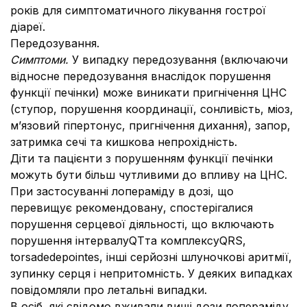
років для симптоматичного лікування гострої
діареї.
Передозування.
Симптоми.
У випадку передозування (включаючи
відносне передозування внаслідок порушення
функції печінки) може виникати пригнічення ЦНС
(ступор, порушення координації, сонливість, міоз,
м’язовий гіпертонус, пригнічення дихання), запор,
затримка сечі та кишкова непрохідність.
Діти та пацієнти з порушенням функції печінки
можуть бути більш чутливими до впливу на ЦНС.
При застосуванні лопераміду в дозі, що
перевищує рекомендовану, спостерігалися
порушення серцевої діяльності, що включають
порушення інтервалуQTта комплексуQRS,
torsadedepointes, інші серйозні шлуночкові аритмії,
зупинку серця і непритомність. У деяких випадках
повідомляли про летальні випадки.
В осіб, які свідомо вживали вищі дози лопераміду