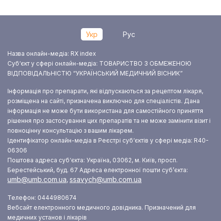
Укр
Рус
Назва онлайн-медіа: RX index
Суб‘єкт у сфері онлайн-медіа: ТОВАРИСТВО З ОБМЕЖЕНОЮ
ВІДПОВІДАЛЬНІСТЮ “УКРАЇНСЬКИЙ МЕДИЧНИЙ ВІСНИК”
Інформація про препарати, які відпускаються за рецептом лікаря,
розміщена на сайті, призначена виключно для спеціалістів. Дана
інформація не може бути використана для самостійного приняття
рішення про застосування цих препаратів та не може замінити візит і
повноцінну консультацію з вашим лікарем.
Ідентифікатор онлайн-медіа в Реєстрі суб‘єктів у сфері медіа: R40-
06306
Поштова адреса суб‘єкта: Україна, 03062, м. Київ, просп.
Берестейський, буд. 67
Адреса електронної пошти суб’єкта:
umb@umb.com.ua
ssavych@umb.com.ua
,
Телефон: 0444980674
Вебсайт електронного медичного довідника. Призначений для
медичних установ і лікарів