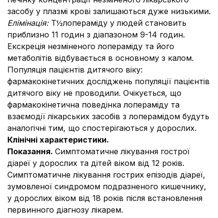
засобу у плазмі крові залишаються дуже низькими.
Елімінація:
Т½лопераміду у людей становить
приблизно 11 годин з діапазоном 9-14 годин.
Екскреція незміненого лопераміду та його
метаболітів відбувається в основному з калом.
Популяція пацієнтів дитячого віку:
фармакокінетичних досліджень популяції пацієнтів
дитячого віку не проводили. Очікується, що
фармакокінетична поведінка лопераміду та
взаємодії лікарських засобів з лоперамідом будуть
аналогічні тим, що спостерігаються у дорослих.
Клінічні характеристики.
Показання.
Симптоматичне лікування гострої
діареї у дорослих та дітей віком від 12 років.
Симптоматичне лікування гострих епізодів діареї,
зумовленої синдромом подразненого кишечнику,
у дорослих віком від 18 років після встановлення
первинного діагнозу лікарем.