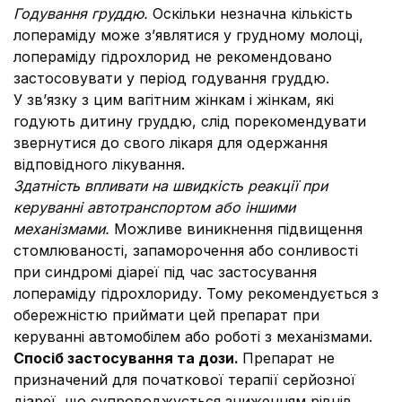
Годування груддю.
Оскільки незначна кількість
лопераміду може з’являтися у грудному молоці,
лопераміду гідрохлорид не рекомендовано
застосовувати у період годування груддю.
У зв’язку з цим вагітним жінкам і жінкам, які
годують дитину груддю, слід порекомендувати
звернутися до свого лікаря для одержання
відповідного лікування.
Здатність впливати на швидкість реакції при
керуванні автотранспортом або іншими
механізмами.
Можливе виникнення підвищення
стомлюваності, запаморочення або сонливості
при синдромі діареї під час застосування
лопераміду гідрохлориду. Тому рекомендується з
обережністю приймати цей препарат при
керуванні автомобілем або роботі з механізмами.
Спосіб застосування та дози.
Препарат не
призначений для початкової терапії серйозної
діареї, що супроводжується зниженням рівнів