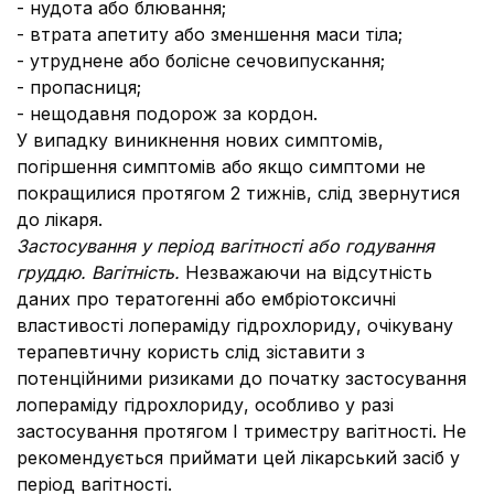
- нудота або блювання;
- втрата апетиту або зменшення маси тіла;
- утруднене або болісне сечовипускання;
- пропасниця;
- нещодавня подорож за кордон.
У випадку виникнення нових симптомів,
погіршення симптомів або якщо симптоми не
покращилися протягом 2 тижнів, слід звернутися
до лікаря.
Застосування у період вагітності або годування
груддю.
Вагітність.
Незважаючи на відсутність
даних про тератогенні або ембріотоксичні
властивості лопераміду гідрохлориду, очікувану
терапевтичну користь слід зіставити з
потенційними ризиками до початку застосування
лопераміду гідрохлориду, особливо у разі
застосування протягом І триместру вагітності.
Не
рекомендується приймати цей лікарський засіб у
період вагітності.