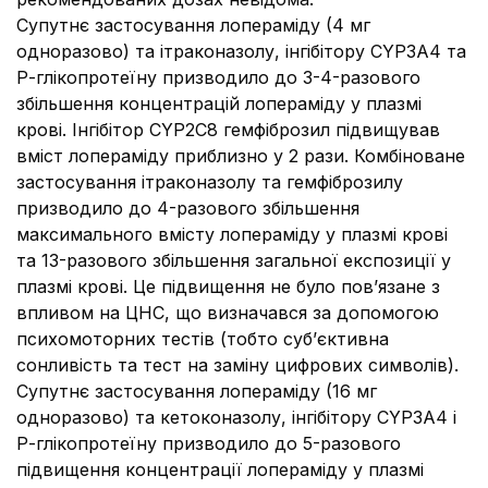
Супутнє застосування лопераміду (4 мг
одноразово) та ітраконазолу, інгібітору CYP3A4 та
Р-глікопротеїну призводило до 3-4-разового
збільшення концентрацій лопераміду у плазмі
крові. Інгібітор CYP2C8 гемфіброзил підвищував
вміст лопераміду приблизно у 2 рази. Комбіноване
застосування ітраконазолу та гемфіброзилу
призводило до 4-разового збільшення
максимального вмісту лопераміду у плазмі крові
та 13-разового збільшення загальної експозиції у
плазмі крові. Це підвищення не було пов’язане з
впливом на ЦНС, що визначався за допомогою
психомоторних тестів (тобто суб’єктивна
сонливість та тест на заміну цифрових символів).
Супутнє застосування лопераміду (16 мг
одноразово) та кетоконазолу, інгібітору CYP3A4 і
Р-глікопротеїну призводило до 5-разового
підвищення концентрації лопераміду у плазмі