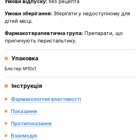
Умови відпуску
:
без рецепта
Умови зберігання
:
Зберігати у недоступному для
дітей місці.
Фармакотерапевтична група
:
Препарати, що
пригнічують перистальтику.
Упаковка
Блістер №10x1
Інструкція
Фармакологічні властивості
Показання
Протипоказання
Взаємодія