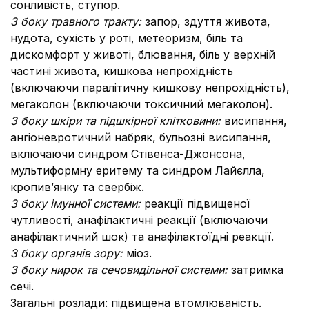
сонливість, ступор.
З боку травного тракту:
запор, здуття живота,
нудота, сухість у роті, метеоризм, біль та
дискомфорт у животі, блювання, біль у верхній
частині живота, кишкова непрохідність
(включаючи паралітичну кишкову непрохідність),
мегаколон (включаючи токсичний мегаколон).
З боку шкіри та підшкірної клітковини:
висипання,
ангіоневротичний набряк, бульозні висипання,
включаючи синдром Стівенса-Джонсона,
мультиформну еритему та синдром Лайєлла,
кропив’янку та свербіж.
З боку імунної системи:
реакції підвищеної
чутливості, анафілактичні реакції (включаючи
анафілактичний шок) та анафілактоїдні реакції.
З боку органів зору:
міоз.
З боку нирок та сечовидільної системи:
затримка
сечі.
Загальні розлади: підвищена втомлюваність.