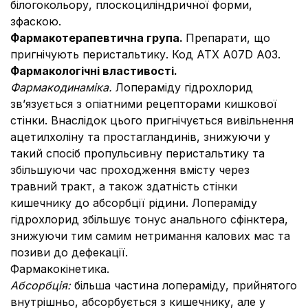
білогокольору, плоскоциліндричної форми,
зфаскою.
Фармакотерапевтична група.
Препарати, що
пригнічують перистальтику. Код АТХ А07D A03.
Фармакологічні властивості.
Фармакодинаміка.
Лопераміду гідрохлорид
зв’язується з опіатними рецепторами кишкової
стінки. Внаслідок цього пригнічується вивільнення
ацетилхоліну та простагландинів, знижуючи у
такий спосіб пропульсивну перистальтику та
збільшуючи час проходження вмісту через
травний тракт, а також здатність стінки
кишечнику до абсорбції рідини. Лопераміду
гідрохлорид збільшує тонус анального сфінктера,
знижуючи тим самим нетримання калових мас та
позиви до дефекації.
Фармакокінетика.
Абсорбція:
більша частина лопераміду, прийнятого
внутрішньо, абсорбується з кишечнику, але у