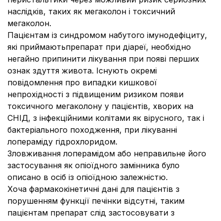
наслідків, таких як мегаколон і токсичний
мегаколон.
Пацієнтам із синдромом набутого імунодефіциту,
які приймаютьпрепарат при діареї, необхідно
негайно припинити лікування при появі перших
ознак здуття живота. Існують окремі
повідомлення про випадки кишкової
непрохідності з підвищеним ризиком появи
токсичного мегаколону у пацієнтів, хворих на
СНІД, з інфекційними колітами як вірусного, так і
бактеріального походження, при лікуванні
лопераміду гідрохлоридом.
Зловживання лоперамідом або неправильне його
застосування як опіоїдного замінника було
описано в осіб із опіоїдною залежністю.
Хоча фармакокінетичні дані для пацієнтів з
порушенням функції печінки відсутні, таким
пацієнтам препарат слід застосовувати з