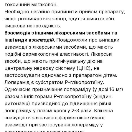
токсичний мегаколон.
Необхідно негайно припинити прийом препарату,
якщо розвивається запор, здуття живота або
кишкова непрохідність.
Взаємодія з іншими лікарськими засобами та
інші види вза
ємодій.
Повідомляли про випадки
взаємодії з лікарськими засобами, що мають
подібні фармакологічні властивості. Лікарські
засоби, що мають пригнічувальну дію на
центральну нервову систему (ЦНС), не
застосовувати одночасно з препаратом дітям.
Лоперамід є субстратом Р-глікопротеїну.
Одночасне призначення лопераміду (у дозі 16 мг)
разом з інгібіторами Р-глікопротеїну (хінідин,
ритонавір) призводило до підвищення рівня
лопераміду у плазмі крові у 2-3 рази. Клінічна
значущість зазначеної фармакокінетичної
взаємодії при застосуванні лопераміду у
рекомендованих дозах невідома.