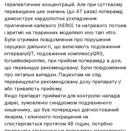
терапевтичних концентрацій. Але при суттєвому
перевищенні цих значень (до 47 разів) лоперамід
демонструє кардіологічні ускладнення:
пригнічення калієвого (hERG) та натрієвого потоків
і аритмії на тваринних моделяхin vivo таin vitro.
Були отримані повідомлення про порушення
серцевої діяльності, що включають подовження
інтервалуQT, подовження комплексуQRS,
torsadesdepointes, при прийомі лопераміду в дозі,
що перевищує рекомендовану. Були повідомлення
про летальні випадки. Пацієнтам не слід
перевищувати рекомендовану дозу препарату і/
або тривалість прийому.
Якщо препарат приймати для контролю нападів
діареї, зумовленої синдромом подразненого
кишечнику, що був попередньо діагностований
лікарем, і клінічного покращення не
спостерігається протягом 48 годин, потрібно
припинити застосування лопераміду гідрохлориду