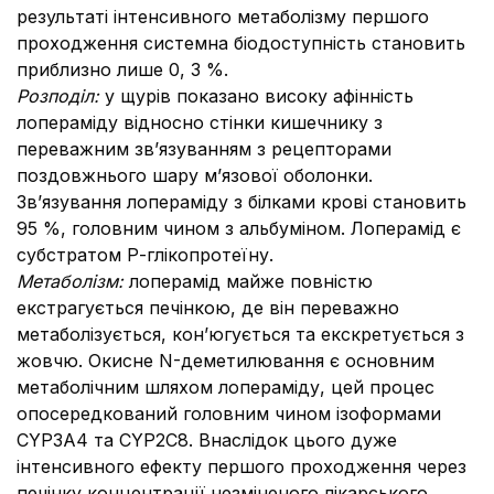
результаті інтенсивного метаболізму першого
проходження системна біодоступність становить
приблизно лише 0, 3 %.
Розподіл:
у щурів показано високу афінність
лопераміду відносно стінки кишечнику з
переважним зв’язуванням з рецепторами
поздовжнього шару м’язової оболонки.
Зв’язування лопераміду з білками крові становить
95 %, головним чином з альбуміном. Лоперамід є
субстратом Р-глікопротеїну.
Метаболізм:
лоперамід майже повністю
екстрагується печінкою, де він переважно
метаболізується, кон’югується та екскретується з
жовчю. Окисне N-деметилювання є основним
метаболічним шляхом лопераміду, цей процес
опосередкований головним чином ізоформами
CYP3A4 та CYP2C8. Внаслідок цього дуже
інтенсивного ефекту першого проходження через
печінку концентрації незміненого лікарського