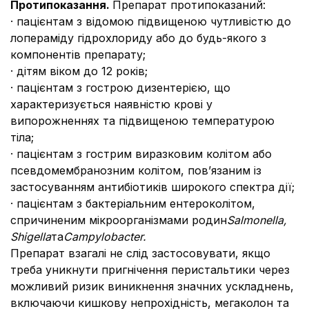
Протипоказання.
Препарат протипоказаний:
· пацієнтам з відомою підвищеною чутливістю до
лопераміду гідрохлориду або до будь-якого з
компонентів препарату;
· дітям віком до 12 років;
· пацієнтам з гострою дизентерією, що
характеризується наявністю крові у
випорожненнях та підвищеною температурою
тіла;
· пацієнтам з гострим виразковим колітом або
псевдомембранозним колітом, пов’язаним із
застосуванням антибіотиків широкого спектра дії;
· пацієнтам з бактеріальним ентероколітом,
спричиненим мікроорганізмами родин
Salmonella,
Shigella
та
Campylobacter.
Препарат взагалі не слід застосовувати, якщо
треба уникнути пригнічення перистальтики через
можливий ризик виникнення значних ускладнень,
включаючи кишкову непрохідність, мегаколон та