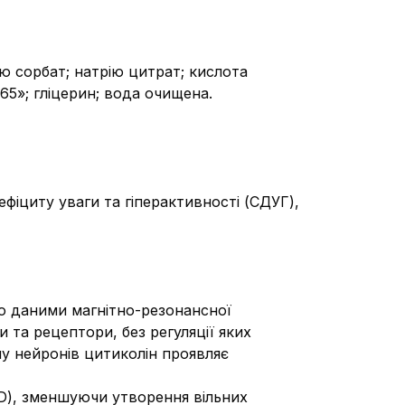
ію сорбат; натрію цитрат; кислота
65»; гліцерин; вода очищена.
іциту уваги та гіперактивності (СДУГ),
но даними магнітно-резонансної
 та рецептори, без регуляції яких
ну нейронів цитиколін проявляє
а D), зменшуючи утворення вільних