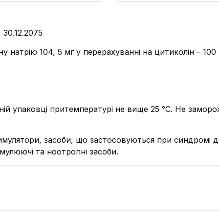
:
30.12.2075
у натрію 104, 5 мг у перерахуванні на цитиколін – 100
ьній упаковці притемпературі не вище 25 °С. Не замор
мулятори, засоби, що застосовуються при синдромі де
имулюючі та ноотропні засоби.