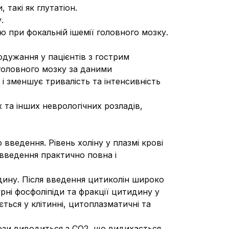
 такі як глутатіон.
.
 при фокальній ішемії головного мозку.
одужання у пацієнтів з гострим
 головного мозку за даними
і зменшує тривалість та інтенсивність
 та інших неврологічних розладів,
введення. Рівень холіну у плазмі крові
 введення практично повна і
идину. Після введення цитиколін широко
рні фосфоліпіди та фракції цитидину у
ться у клітинні, цитоплазматичні та
дози виводиться з СО2, що видихається.