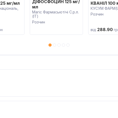
ДІФОСФОЦИН 125 мг/
25 мг/мл
КВАНІЛ 100 
мл
національ,
КУСУМ ФАРМ(
Магіс Фармасьютічі С.р.л.
Розчин
(IT)
Розчин
288.90
рн
від
гр