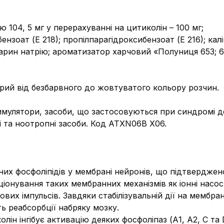
ю 104, 5 мг у перерахуванні на цитиколін – 100 мг;
нзоат (Е 218); пропілпарагідроксибензоат (Е 216); кал
ахарин натрію; ароматизатор харчовий «Полуниця 653; 6
рий від безбарвного до жовтуватого кольору розчин.
мулятори, засоби, що застосовуються при синдромі деф
і та ноотропні засоби. Код АТХN06В Х06.
них фосфоліпідів у мембрані нейронів, що підтвердже
іонування таких мембранних механізмів як іонні насоси
х імпульсів. Завдяки стабілізувальній дії на мембра
ть реабсорбції набряку мозку.
олін інгібує активацію деяких фосфоліпаз (А1, А2, С т