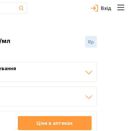
Вхід
г/мл
Rp
ування
Ціни в аптеках