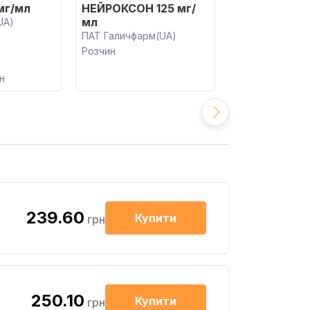
НЕЙРОНІКА 2
мг/мл
НЕЙРОКСОН 125 мг/
мл
мл
UA)
ПРАТ ФІТОФАР
ПАТ Галичфарм(UA)
Розчин
Розчин
н
239.60
Купити
грн
250.10
Купити
грн