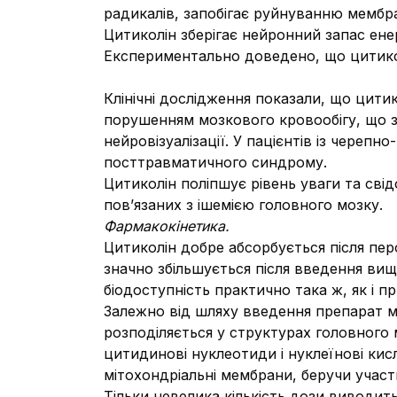
радикалів, запобігає руйнуванню мембран
Цитиколін зберігає нейронний запас енерг
Експериментально доведено, що цитикол
Клінічні дослідження показали, що цити
порушенням мозкового кровообігу, що з
нейровізуалізації. У пацієнтів із чере
посттравматичного синдрому.
Цитиколін поліпшує рівень уваги та свід
пов’язаних з ішемією головного мозку.
Фармакокінетика.
Цитиколін добре абсорбується після пер
значно збільшується після введення ви
біодоступність практично така ж, як і 
Залежно від шляху введення препарат ме
розподіляється у структурах головного 
цитидинові нуклеотиди і нуклеїнові кис
мітохондріальні мембрани, беручи участь
Тільки невелика кількість дози виводит