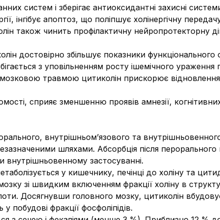
них систем і зберігає антиоксидантні захисні системи,
ії, інгібує апоптоз, що поліпшує холінергічну передачу
ін також чинить профілактичну нейропротекторну дію
колін достовірно збільшує показники функціонального 
бігається з уповільненням росту ішемічного ураження
пно-мозковою травмою цитиколін прискорює відновлення 
омості, сприяє зменшенню проявів амнезії, когнітивних
орального, внутрішньом’язового та внутрішньовенного 
щезазначеними шляхами. Абсорбція після перорального
при внутрішньовенному застосуванні.
таболізується у кишечнику, печінці до холіну та цит
мозку зі швидким включенням фракції холіну в структу
лоти. Досягнувши головного мозку, цитиколін вбудовує
 у побудові фракції фосфоліпідів.
ься з сечею і фекаліями (менше 3 %). Приблизно 12 % 