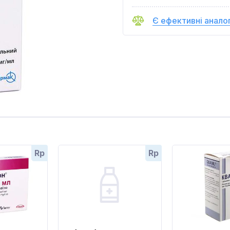
Є ефективні анало
Rp
Rp