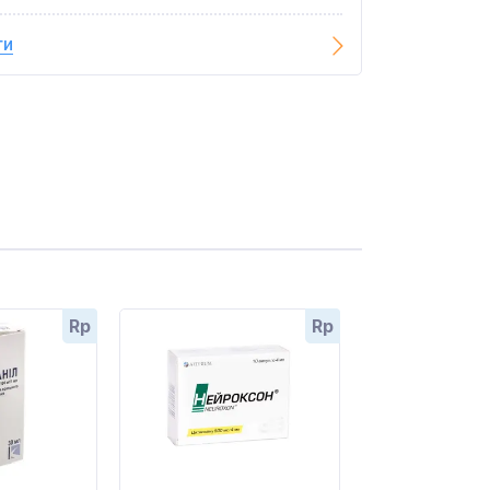
ги
Rp
Rp