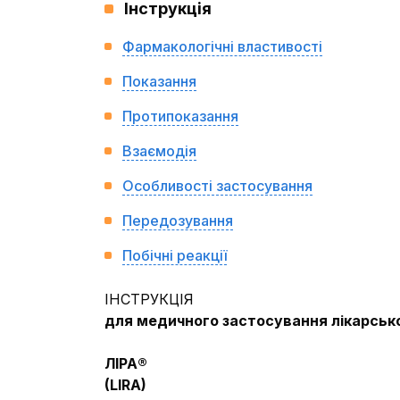
Інструкція
Фармакологічні властивості
Показання
Протипоказання
Взаємодія
Особливості застосування
Передозування
Побічні реакції
ІНСТРУКЦІЯ
для медичного застосування лікарськ
ЛІРА®
(
LIRA
)