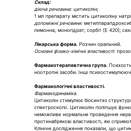
Склад:
діюча речовина:
цитиколін;
1 мл препарату містить цитиколіну натрі
допоміжні речовини:
метилпарагідроксибе
лимонна, моногідрат; сорбіт (Е 420); с
Лікарська форма.
Розчин оральний.
Основні фізико-хімічні властивості:
прозо
Фармакотерапевтична група.
Психости
ноотропні засоби. Інші психостимулююч
Фармакологічні властивості.
Фармакодинаміка.
Цитиколін стимулює біосинтез структур
спектроскопії. Цитиколін поліпшує функц
неможливе нормальне проведення нервови
протинабрякові властивості, які сприяю
Клінічні дослідження показали, що цитик