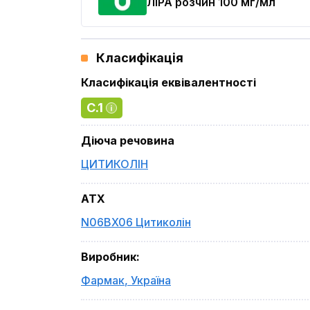
ЛІРА
розчин 100 мг/мл
Класифікація
Класифікація еквівалентності
C.1
Діюча речовина
ЦИТИКОЛІН
ATX
N06BX06 Цитиколін
Виробник
:
Фармак
,
Україна