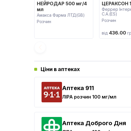
НЕЙРОДАР 500 мг/4
ЦЕРАКСОН 1
мл
Феррер Інтер
С.А.(ES)
Амакса Фарма ЛТД(GB)
Розчин
Розчин
436.00
від
г
Ціни в аптеках
Aптека 911
ЛІРА
розчин 100 мг/мл
Аптека Доброго Дня