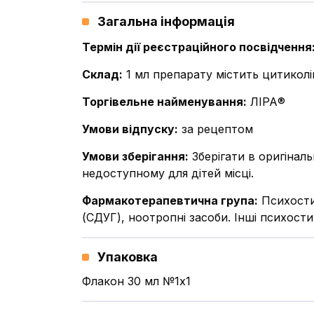
Загальна інформація
Термін дії реєстраційного посвідчення
Склад
:
1 мл препарату містить цитиколін
Торгівельне найменування
:
ЛІРА®
Умови відпуску
:
за рецептом
Умови зберігання
:
Зберігати в оригінал
недоступному для дітей місці.
Фармакотерапевтична група
:
Психости
(СДУГ), ноотропні засоби. Інші психост
Упаковка
Флакон 30 мл №1x1