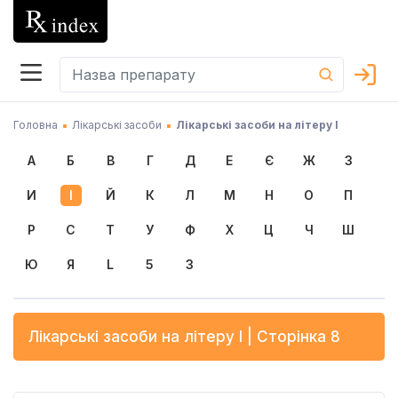
Головна
Лікарські засоби
Лікарські засоби на літеру І
А
Б
В
Г
Д
Е
Є
Ж
З
И
І
Й
К
Л
М
Н
О
П
Р
С
Т
У
Ф
Х
Ц
Ч
Ш
Ю
Я
L
5
3
Лікарські засоби на літеру
І
| Сторінка 8