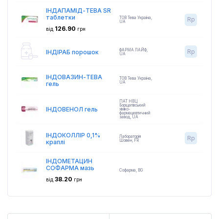
ІНДАПАМІД-ТЕВА SR
таблетки
ТОВ Тева Україна
,
Rp
UA
126.90
від
грн
ФАРМА ЛАЙФ
,
Rp
ІНДІРАБ порошок
UA
ІНДОВАЗИН-ТЕВА
ТОВ Тева Україна
,
UA
гель
ПАТ НВЦ
Борщагівський
ІНДОВЕНОЛ гель
хіміко-
фармацевтичний
завод
,
UA
ІНДОКОЛЛІР 0,1%
Лабораторія
Rp
Шовен
,
FR
краплі
ІНДОМЕТАЦИН
СОФАРМА мазь
Софарма
,
BG
38.20
від
грн