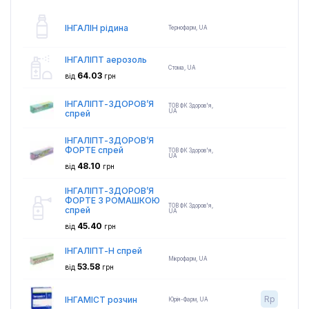
ІНГАЛІН рідина
Тернофарм
,
UA
ІНГАЛІПТ аерозоль
Стома
,
UA
64.03
від
грн
ІНГАЛІПТ-ЗДОРОВ’Я
ТОВ ФК Здоров'я
,
UA
спрей
ІНГАЛІПТ-ЗДОРОВ’Я
ФОРТЕ спрей
ТОВ ФК Здоров'я
,
UA
48.10
від
грн
ІНГАЛІПТ-ЗДОРОВ’Я
ФОРТЕ З РОМАШКОЮ
ТОВ ФК Здоров'я
,
спрей
UA
45.40
від
грн
ІНГАЛІПТ-Н спрей
Мікрофарм
,
UA
53.58
від
грн
Rp
ІНГАМІСТ розчин
Юрія-Фарм
,
UA