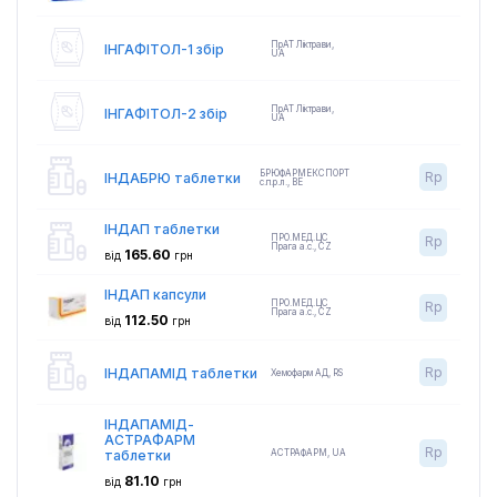
ПрАТ Ліктрави
,
ІНГАФІТОЛ-1 збір
UA
ПрАТ Ліктрави
,
ІНГАФІТОЛ-2 збір
UA
БРЮФАРМЕКСПОРТ
Rp
ІНДАБРЮ таблетки
с.п.р.л.
,
BE
ІНДАП таблетки
ПРО.МЕД.ЦС
Rp
Прага а.с.
,
CZ
165.60
від
грн
ІНДАП капсули
ПРО.МЕД.ЦС
Rp
Прага а.с.
,
CZ
112.50
від
грн
Rp
ІНДАПАМІД таблетки
Хемофарм АД
,
RS
ІНДАПАМІД-
АСТРАФАРМ
Rp
таблетки
АСТРАФАРМ
,
UA
81.10
від
грн