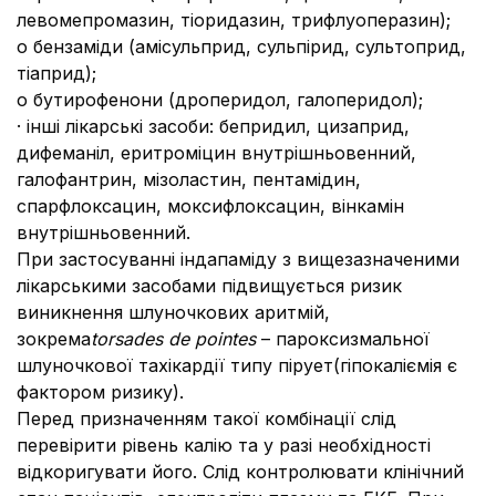
левомепромазин, тіоридазин, трифлуоперазин);
o бензаміди (амісульприд, сульпірид, сультоприд,
тіаприд);
o бутирофенони (дроперидол, галоперидол);
· інші лікарські засоби: бепридил, цизаприд,
дифеманіл, еритроміцин внутрішньовенний,
галофантрин, мізоластин, пентамідин,
спарфлоксацин, моксифлоксацин, вінкамін
внутрішньовенний.
При застосуванні індапаміду з вищезазначеними
лікарськими засобами підвищується ризик
виникнення шлуночкових аритмій,
зокрема
torsades de pointes
– пароксизмальної
шлуночкової тахікардії типу пірует
(гіпокаліємія є
фактором ризику).
Перед призначенням такої комбінації слід
перевірити рівень калію та у разі необхідності
відкоригувати його. Слід контролювати клінічний