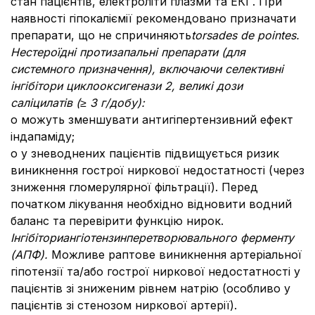
стан пацієнтів, електроліти плазми та ЕКГ. При
наявності гіпокаліємії рекомендовано призначати
препарати, що не спричиняють
torsades de pointes.
Нестероїдні протизапальні препарати (для
системного призначення), включаючи селективні
інгібітори циклооксигенази 2, великі дози
саліцилатів (≥ 3 г/добу):
o можуть зменшувати антигіпертензивний ефект
індапаміду;
o у зневоднених пацієнтів підвищується ризик
виникнення гострої ниркової недостатності (через
зниження гломерулярної фільтрації). Перед
початком лікування необхідно відновити водний
баланс та перевірити функцію нирок.
Інгібітори
ангіотензинперетворювального ферменту
(АПФ).
Можливе раптове виникнення артеріальної
гіпотензії та/або гострої ниркової недостатності у
пацієнтів зі зниженим рівнем натрію (особливо у
пацієнтів зі стенозом ниркової артерії).