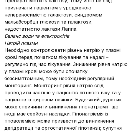
Препарат містить лактозу, тому його не слід
призначати пацієнтам з уродженою
непереносимістю галактози, синдромом
мальабсорбції глюкози та галактози,
недостатністю лактази Лаппа.
Баланс води та електролітів
Натрій плазми
Необхідно контролювати рівень натрію у плазмі
крові перед початком лікування та надалі –
регулярно під час лікування. Зниження рівня натрію
у плазмі крові може бути спочатку
безсимптомним, тому необхідний регулярний
моніторинг. Моніторинг рівня натрію слід
проводити частіше у пацієнтів літнього віку та у
пацієнтів із цирозом печінки. Будь-який діуретик
може спричинити виникнення гіпонатріємії, що
іноді має серйозні наслідки. Гіпонатріємія із
гіповолемією може призвести до виникнення
дегідратації та ортостатичної гіпотензії; супутня