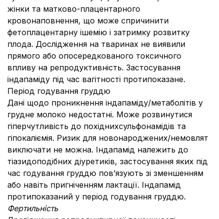
жінки та матково-плацентарного
кровонаповнення, що може спричинити
фетоплацентарну ішемію і затримку розвитку
плода. Дослідження на тваринах не виявили
прямого або опосередкованого токсичного
впливу на репродуктивність. Застосування
індапаміду під час вагітності протипоказане.
Період годування груддю
Дані щодо проникнення індапаміду/метаболітів у
грудне молоко недостатні. Може розвинутися
гіперчутливість до похіднихсульфонамідів та
гіпокаліємія. Ризик для новонароджених/немовлят
виключати не можна. Індапамід належить до
тіазидоподібних діуретиків, застосування яких під
час годування груддю пов’язують зі зменшенням
або навіть пригніченням лактації. Індапамід
протипоказаний у період годування груддю.
Фертильність