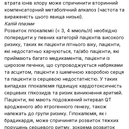
втрата іонів хлору може спричинити вторинний
компенсаторний метаболічний алкалоз (частота та
вираженість цього явища низькі).
Калій плазми
Розвиток гіпокаліємії (< 3, 4 ммоль/л) необхідно
попередити у певних категорій пацієнтів високого
ризику, таких як пацієнти літнього віку, пацієнти,
які недостатньо харчуються, та/або пацієнти, які
приймають багато медикаментів, пацієнти із
цирозом печінки, що супроводжується набряками
та асцитом, пацієнти з ішемічною хворобою серця
та пацієнти із серцевою недостатністю. У таких
випадках гіпокаліємія підвищує кардіотоксичність
серцевих глікозидів та ризик виникнення аритмій.
Пацієнти, які мають подовжений інтервал QТ
вродженого або ятрогенного генезу, також
належать до групи ризику. Гіпокаліємія, як і
брадикардія, може спричиняти розвиток тяжких
порушень серцевого ритму, зокрема розвиток