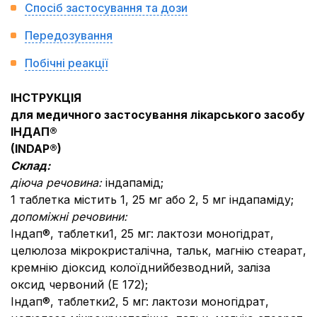
Спосіб застосування та дози
Передозування
Побічні реакції
ІНСТРУКЦІЯ
для медичного застосування лікарського засобу
ІНДАП®
(INDAP®)
Склад:
діюча речовина:
індапамід;
1 таблетка містить 1, 25 мг або 2, 5 мг індапаміду;
допоміжні речовини:
Індап®, таблетки
1, 25 мг:
лактози моногідрат,
целюлоза мікрокристалічна, тальк, магнію стеарат,
кремнію діоксид колоїднийбезводний, заліза
оксид червоний (E 172);
Індап®, таблетки
2, 5 мг:
лактози моногідрат,