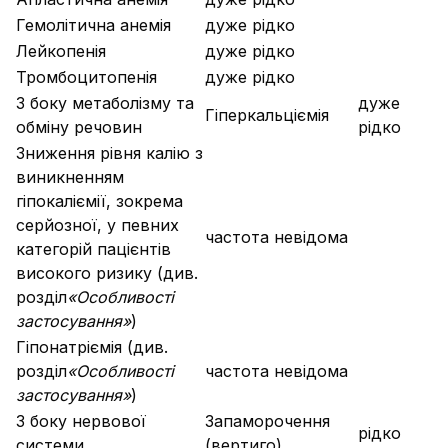
Гемолітична анемія
дуже рідко
Лейкопенія
дуже рідко
Тромбоцитопенія
дуже рідко
З боку метаболізму та
дуже
Гіперкальціємія
обміну речовин
рідко
Зниження рівня калію з
виникненням
гіпокаліємії, зокрема
серйозної, у певних
частота невідома
категорій пацієнтів
високого ризику (див.
розділ
«Особливості
застосування»
)
Гіпонатріємія (див.
розділ
«Особливості
частота невідома
застосування»
)
З боку нервової
Запаморочення
рідко
системи
(вертиго)