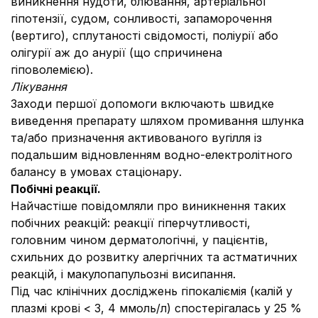
виникнення нудоти, блювання, артеріальної
гіпотензії, судом, сонливості, запаморочення
(вертиго), сплутаності свідомості, поліурії або
олігурії аж до анурії (що спричинена
гіповолемією).
Лікування
Заходи першої допомоги включають швидке
виведення препарату шляхом промивання шлунка
та/або призначення активованого вугілля із
подальшим відновленням водно-електролітного
балансу в умовах стаціонару.
Побічні реакції.
Найчастіше повідомляли про виникнення таких
побічних реакцій: реакції гіперчутливості,
головним чином дерматологічні, у пацієнтів,
схильних до розвитку алергічних та астматичних
реакцій, і макулопапульозні висипання.
Під час клінічних досліджень гіпокаліємія (калій у
плазмі крові < 3, 4 ммоль/л) спостерігалась у 25 %