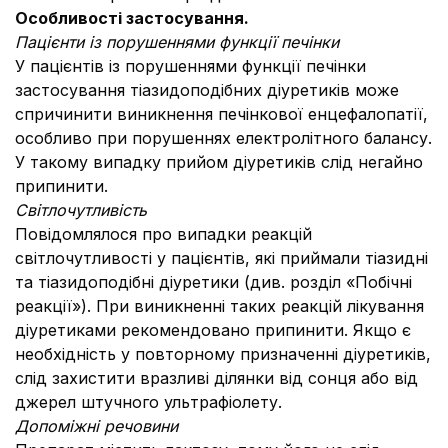
Особливості застосування.
Пацієнти із порушеннями функції печінки
У пацієнтів із порушеннями функції печінки
застосування тіазидоподібних діуретиків може
спричинити виникнення печінкової енцефалопатії,
особливо при порушеннях електролітного балансу.
У такому випадку прийом діуретиків слід негайно
припинити.
Світлочутливість
Повідомлялося про випадки реакцій
світлочутливості у пацієнтів, які приймали тіазидні
та тіазидоподібні діуретики (див. розділ «Побічні
реакції»). При виникненні таких реакцій лікування
діуретиками рекомендовано припинити. Якщо є
необхідність у повторному призначенні діуретиків,
слід захистити вразливі ділянки від сонця або від
джерел штучного ультрафіолету.
Допоміжні речовини