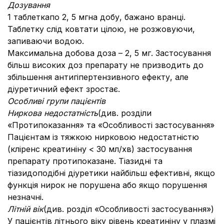
Дозування
1 таблеткапо 2, 5 мгна добу, бажано вранці.
Таблетку слід ковтати цілою, не розжовуючи,
запиваючи водою.
Максимальна добова доза – 2, 5 мг. Застосування
більш високих доз препарату не призводить до
збільшення антигіпертензивного ефекту, але
діуретичний ефект зростає.
Особливі групи пацієнтів
Ниркова недостатність
(див. розділи
«Протипоказання» та «Особливості застосування»
Пацієнтам із тяжкою нирковою недостатністю
(кліренс креатиніну < 30 мл/хв) застосування
препарату протипоказане. Тіазидні та
тіазидоподібні діуретики найбільш ефективні, якщо
функція нирок не порушена або якщо порушення
незначні.
Літній вік
(див. розділ «Особливості застосування»)
У пацієнтів літнього віку рівень креатиніну у плазмі