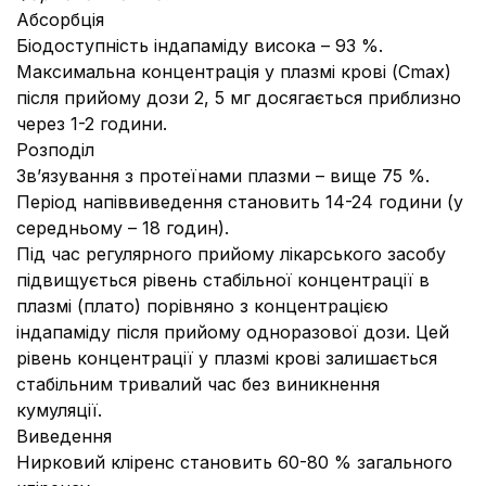
Абсорбція
Біодоступність індапаміду висока – 93 %.
Максимальна концентрація у плазмі крові (Сmax)
після прийому дози 2, 5 мг досягається приблизно
через 1-2 години.
Розподіл
Зв’язування з протеїнами плазми – вище 75 %.
Перiод напiввиведення становить 14-24 години (у
середньому – 18 годин).
Під час регулярного прийому лікарського засобу
підвищується рівень стабільної концентрації в
плазмі (плато) порівняно з концентрацією
індапаміду після прийому одноразової дози. Цей
рівень концентрації у плазмі крові залишається
стабільним тривалий час без виникнення
кумуляції.
Виведення
Нирковий кліренс становить 60-80 % загального