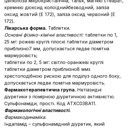
целюлоза мікрокристалічна, тальк, магнію стеарат,
кремнію діоксид колоїднийбезводний, заліза
оксид жовтий (E 172), заліза оксид червоний (E
172).
Лікарська форма.
Таблетки.
Основні фізико-хімічні властивості:
таблетки по 1,
25 мг: рожеві круглі плоскі таблетки діаметром
приблизно7 мм, допускається ледве помітна
мармуровість;
таблетки по 2, 5 мг: світло-оранжеві круглі
таблетки діаметром приблизно8 ммз
хрестоподібною рискою для поділуз одного боку,
допускається ледве помітна мармуровість.
Фармакотерапевтична група.
Нетіазидні
діуретики з помірною діуретичною активністю.
Сульфонаміди, прості. Код АТХC03BA11.
Фармакологiчнi властивості.
Фармакодинаміка.
Індапамід – сульфонамідний діуретик, який