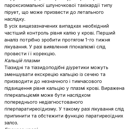
пароксизмальної шлуночкової тахікардії типу
пірует, що може призвести до летального
наслідку.
В усіх вищезазначених випадках необхідний
частіший контроль рівня калію у крові. Перший
аналіз потрібно зробити протягом 1-го тижня
лікування. У разі виявлення гіпокаліємії слід
провести її корекцію.
Кальцій плазми
Тіазидні та тіазидоподібні діуретики можуть
зменшувати екскрецію кальцію із сечею та
призводити до незначного і тимчасового
підвищення рівня кальцію у плазмі крові. Виражена
гіперкальціємія може бути наслідком
попереднього недіагностованого
гіперпаратиреоїдизму. У такому разі лікування слід
припинити та обстежити функцію паратиреоїдних
залоз.