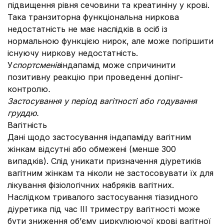
підвищення рівня сечовини та креатиніну у крові.
Така транзиторна функціональна ниркова
недостатність не має наслідків в осіб із
нормальною функцією нирок, але може погіршити
існуючу ниркову недостатність.
У
спортсменів
індапамід може спричинити
позитивну реакцію при проведенні допінг-
контролю
.
Застосування у період вагітності або годування
груддю
.
Вагітність
Дані щодо застосування індапаміду вагітним
жінкам відсутні або обмежені (менше 300
випадків). Слід уникати призначення діуретиків
вагітним жінкам та ніколи не застосовувати їх для
лікування фізіологічних набряків вагітних.
Наслідком тривалого застосування тіазидного
діуретика під час ІІІ триместру вагітності може
бути зниження об’єму циркулюючої крові вагітної