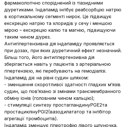
фармакологічно споріднений із тіазидними
діуретиками. Індапамід інгібує реабсорбцію натрію
в кортикальному сегменті нирок. Це підвищує
екскрецію натрію та хлоридів у сечу і меншою
мірою – екскрецію калію та магнію, підвищуючи
таким чином діурез.
Антигіпертензивна дія індапаміду проявляється
при дозах, при яких діуретичний ефект незначний.
Більш того, його антигіпертензивна дія
зберігається навіть у пацієнтів з артеріальною
гіпертензією, які перебувають на гемодіалізі.
Індапамід діє на рівні судин шляхом:
- зменшення скоротливої здатності гладких м’язів
судин, що пов’язано зі змінами трансмембранного
обміну іонів (головним чином кальцію);
- стимуляції синтезу простагландинуPGE2та
простациклінуPGI2(вазодилататор та інгібітор
агрегації тромбоцитів).
Індапамід зменшує гіпертрофію лівого шлуночка.