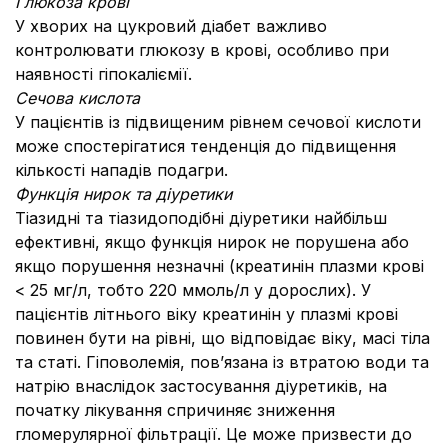
Глюкоза крові
У хворих на цукровий діабет важливо
контролювати глюкозу в крові, особливо при
наявності гіпокаліємії.
Сечова кислота
У пацієнтів із підвищеним рівнем сечової кислоти
може спостерігатися тенденція до підвищення
кількості нападів подагри.
Функція нирок та діуретики
Тіазидні та тіазидоподібні діуретики найбільш
ефективні, якщо функція нирок не порушена або
якщо порушення незначні (креатинін плазми крові
< 25 мг/л, тобто 220 ммоль/л у дорослих). У
пацієнтів літнього віку креатинін у плазмі крові
повинен бути на рівні, що відповідає віку, масі тіла
та статі. Гіповолемія, пов’язана із втратою води та
натрію внаслідок застосування діуретиків, на
початку лікування спричиняє зниження
гломерулярної фільтрації. Це може призвести до