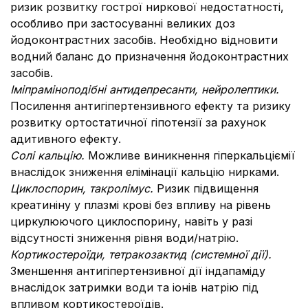
ризик розвитку гострої ниркової недостатності,
особливо при застосуванні великих доз
йодоконтрастних засобів. Необхідно відновити
водний баланс до призначення йодоконтрастних
засобів.
Іміпраміноподібні антидепресанти, нейролептики.
Посилення антигіпертензивного ефекту та ризику
розвитку ортостатичної гіпотензії за рахунок
адитивного ефекту.
Солі кальцію.
Можливе виникнення гіперкальціємії
внаслідок зниження елімінації кальцію нирками.
Циклоспорин, такролімус.
Ризик підвищення
креатиніну у плазмі крові без впливу на рівень
циркулюючого циклоспорину, навіть у разі
відсутності зниження рівня води/натрію.
Кортикостероїди, тетракозактид (системної дії).
Зменшення антигіпертензивної дії індапаміду
внаслідок затримки води та іонів натрію під
впливом кортикостероїдів.