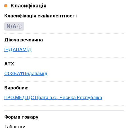
Класифікація
Класифікація еквівалентності
N/A
Діюча речовина
ІНДАПАМІД
ATX
C03BA11 Індапамід
Виробник
:
ПРО.МЕД.ЦС Прага а.с.
,
Чеська Республіка
Форма товару
Таблетки