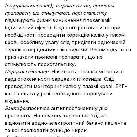
(внутрішньовенний), тетракозактид, проносні
препарати, що стимулюють перистальтику
–
підвищують ризик виникнення гіпокаліємії
(адитивний ефект). Слід контролювати та при
необхідності проводити корекцію калію у плазмі
крові, особливу увагу слід приділяти одночасній
терапії із серцевими глікозидами. Рекомендується
призначати проносні препарати, що не
стимулюють перистальтику.
Серцеві глікозиди.
Наявність гіпокаліємії сприяє
кардіотоксичності серцевих глікозидів. Слід
проводити моніторинг калію у плазмі крові, ЕКГ-
контроль та у разі необхідності коригувати
лікування.
Баклофен
посилює антигіпертензивну дію
препарату. На початку терапії необхідно
відновити водно-електролітний баланс пацієнта
та контролювати функцію нирок.