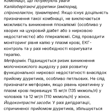
Комбінації, що потребують уваги
Калійзберігаючі діуретики (амілорид,
спіронолактон, триамтерен).
Якщо існує доцільність
призначення такої комбінації, не виключається
можливість виникнення гіпокаліємії (особливо у
хворих на цукровий діабет або з нирковою
недостатністю) або гіперкаліємії. Слід проводити
моніторинг рівня калію у плазмі крові, ЕКГ-
контроль та у разі необхідності коригувати
терапію.
Метформін.
Підвищується ризик виникнення
молочнокислого ацидозу у разі розвитку
функціональної ниркової недостатності внаслідок
прийому діуретиків, особливо петльових. Не слід
призначати метформін, якщо рівень креатиніну у
плазмі крові перевищує 15 мг/л (135 мкмоль/л) у
чоловіків та 12 мг/л (110 мкмоль/л) у жінок.
Йодоконтрастні засоби.
У разі дегідратації,
спричиненої прийомом діуретиків, збільшується