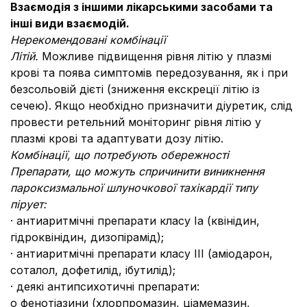
Взаємодія з іншими лікарськими засобами та
інші види взаємодій.
Нерекомендовані комбінації
Літій.
Можливе підвищення рівня літію у плазмі
крові та поява симптомів передозування, як і при
безсольовій дієті (зниження екскреції літію із
сечею). Якщо необхідно призначити діуретик, слід
провести ретельний моніторинг рівня літію у
плазмі крові та адаптувати дозу літію.
Комбінації, що потребують обережності
Препарати, що можуть спричинити виникнення
пароксизмальної шлуночкової тахікардії типу
пірует:
· антиаритмічні препарати класу Іа (квінідин,
гідроквінідин, дизопірамід);
· антиаритмічні препарати класу ІІІ (аміодарон,
соталол, дофетилід, ібутилід);
· деякі антипсихотичні препарати:
o фенотіазини (хлорпромазин, ціамемазин,