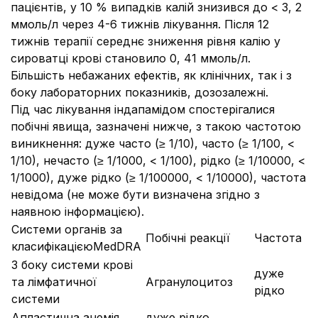
пацієнтів, у 10 % випадків калій знизився до < 3, 2
ммоль/л через 4-6 тижнів лікування. Після 12
тижнів терапії середнє зниження рівня калію у
сироватці крові становило 0, 41 ммоль/л.
Більшість небажаних ефектів, як клінічних, так і з
боку лабораторних показників, дозозалежні.
Під час лікування індапамідом спостерігалися
побічні явища, зазначені нижче, з такою частотою
виникнення: дуже часто (≥ 1/10), часто (≥ 1/100, <
1/10), нечасто (≥ 1/1000, < 1/100), рідко (≥ 1/10000, <
1/1000), дуже рідко (≥ 1/100000, < 1/10000), частота
невідома (не може бути визначена згідно з
наявною інформацією).
Системи органів за
Побічні реакції
Частота
класифікацієюMedDRA
З боку системи крові
дуже
та лімфатичної
Агранулоцитоз
рідко
системи
Апластична анемія
дуже рідко