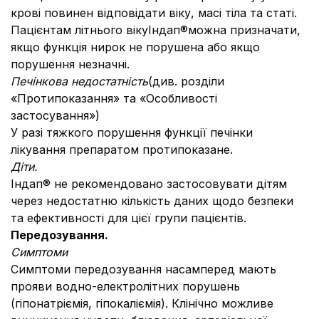
крові повинен відповідати віку, масі тіла та статі.
Пацієнтам літнього вікуІндап®можна призначати,
якщо функція нирок не порушена або якщо
порушення незначні.
Печінкова недостатність
(див. розділи
«Протипоказання» та «Особливості
застосування»)
У разі тяжкого порушення функції печінки
лікування препаратом протипоказане.
Діти.
Індап® не рекомендовано застосовувати дітям
через недостатню кількість даних щодо безпеки
та ефективності для цієї групи пацієнтів.
Передозування.
Симптоми
Симптоми передозування насамперед мають
прояви водно-електролітних порушень
(гіпонатріємія, гіпокаліємія). Клінічно можливе