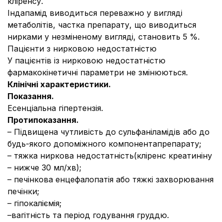
кліренсу.
Індапамід виводиться переважно у вигляді
метаболітів, частка препарату, що виводиться
нирками у незміненому вигляді, становить 5 %.
Пацієнти з нирковою недостатністю
У пацієнтів із нирковою недостатністю
фармакокінетичні параметри не змінюються.
Клінічні характеристики.
Показання.
Есенціальна гіпертензія.
Протипоказання.
– Підвищена чутливість до сульфаніламідів або до
будь-якого допоміжного компонентапрепарату;
– тяжка ниркова недостатність(кліренс креатиніну
– нижче 30 мл/хв);
– печінкова енцефалопатія або тяжкі захворювання
печінки;
– гіпокаліємія;
–вагітність та період годування груддю.