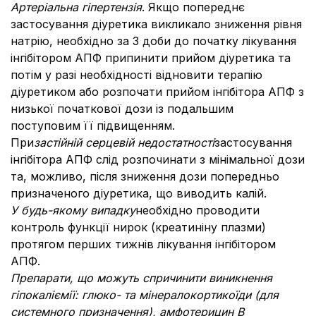
Артеріальна гіпертензія
. Якщо попереднє
застосування діуретика викликало зниження рівня
натрію, необхідно за 3 доби до початку лікування
інгібітором АПФ припинити прийом діуретика та
потім у разі необхідності відновити терапію
діуретиком або розпочати прийом інгібітора АПФ з
низької початкової дози із подальшим
поступовим її підвищенням.
При
застійній серцевій недостатності
застосування
інгібітора АПФ слід розпочинати з мінімальної дози
та, можливо, після зниження дози попередньо
призначеного діуретика, що виводить калій.
У будь-якому випадку
необхідно проводити
контроль функції нирок (креатиніну плазми)
протягом перших тижнів лікування інгібітором
АПФ.
Препарати, що можуть спричинити виникнення
гіпокаліємії:
глюко- та мінералокортикоїди (для
системного призначення), амфотерицин В