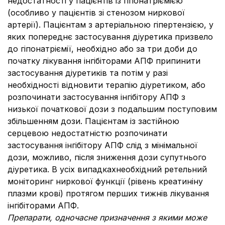
недостатності у пацієнтів із гіпонатріємією
(особливо у пацієнтів зі стенозом ниркової
артерії). Пацієнтам з артеріальною гіпертензією, у
яких попереднє застосування діуретика призвело
до гіпонатріємії, необхідно або за три доби до
початку лікування інгібіторами АПФ припинити
застосування діуретиків та потім у разі
необхідності відновити терапію діуретиком,
або
розпочинати застосування інгібітору АПФ з
низької початкової дози з подальшим поступовим
збільшенням дози. Пацієнтам із застійною
серцевою недостатністю розпочинати
застосування інгібітору АПФ слід з мінімальної
дози, можливо, після зниження дози супутнього
діуретика. В усіх випадкахнеобхідний ретельний
моніторинг ниркової функції (рівень креатиніну
плазми крові) протягом перших тижнів лікування
інгібіторами АПФ.
Препарати, одночасне призначення з якими може