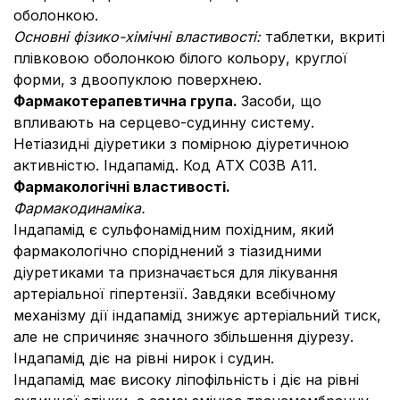
оболонкою.
Основні фізико-хімічні властивості:
таблетки, вкриті
плівковою оболонкою білого кольору, круглої
форми, з двоопуклою поверхнею.
Фармакотерапевтична група.
Засоби, що
впливають на серцево-судинну систему.
Нетіазидні діуретики з помірною діуретичною
активністю. Індапамід. Код АТХ С03В А11.
Фармакологічні властивості.
Фармакодинаміка.
Індапамід є сульфонамiдним похідним, який
фармакологiчно споріднений з тiазидними
діуретиками та призначається для лікування
артеріальної гіпертензії. Завдяки всебічному
механізму дії індапамід знижує артеріальний тиск,
але не спричиняє значного збільшення діурезу.
Індапамід діє на рівні нирок і судин.
Індапамід має високу ліпофільність і діє на рівні