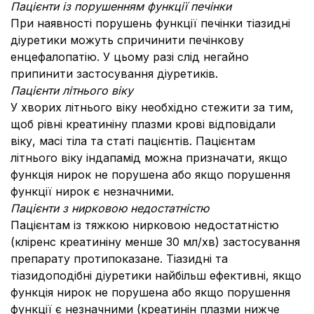
Пацієнти із порушенням функції печінки
При наявності порушень функції печінки тіазидні
діуретики можуть спричинити печінкову
енцефалопатію. У цьому разі слід негайно
припинити застосування діуретиків.
Пацієнти літнього віку
У хворих літнього віку необхідно стежити за тим,
щоб рівні креатиніну плазми крові відповідали
віку, масі тіла та статі пацієнтів. Пацієнтам
літнього віку індапамід можна призначати, якщо
функція нирок не порушена або якщо порушення
функції нирок є незначними.
Пацієнти з нирковою недостатністю
Пацієнтам із тяжкою нирковою недостатністю
(кліренс креатиніну менше 30 мл/хв) застосування
препарату протипоказане. Тіазидні та
тіазидоподібні діуретики найбільш ефективні, якщо
функція нирок не порушена або якщо порушення
функції є незначними (креатинін плазми нижче