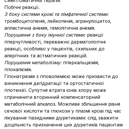
Симптоматична терапія.
Побічні реакції.
З боку системи крові та лімфатичної системи:
тромбоцитопенія, лейкопенія, агранулоцитоз,
апластична анемія, гемолітична анемія.
Порушення з боку імунної системи:
реакції
гіперчутливості, переважно дерматологічні
реакції, особливо у пацієнтів, схильних до
алергічних та астматичних реакцій.
Порушення метаболізму:
гіперкальціємія,
гіпокаліємія.
Гіпонатріємія з гіповолемією може призвести до
виникнення дегідратації та ортостатичної
гіпотензії. Супутня втрата іонів хлору може
спричинити вторинний компенсаторний
метаболічний алкалоз. Можливе збільшення рівня
сечової кислоти та глюкози у плазмі крові під час
лікування тіазидними діуретиками: слід зважити
доцільність призначення цих діуретиків пацієнтам