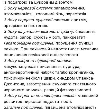
із подагрою та цукровим діабетом.
З боку нервової системи:
запаморочення,
втомлюваність, головний біль, парестезія.
З боку серцево-судинної системи:
аритмія,
артеріальна гіпотензія.
З боку шлунково-кишкового тракту:
блювання,
нудота, запор, сухість у роті, панкреатит.
Гепатобіліарні порушення:
порушення функції
печінки. При печінковій недостатності можливе
виникнення печінкової енцефалопатії.
З боку шкіри та підшкірної тканини:
макулопапульозні висипання, пурпура,
ангіоневротичний набряк та/або кропив’янка,
токсичний некроліз шкіри, синдром Стівенса-
Джонсона, загострення існуючого системного
червоного вовчака, реакцій фоточутливості.
З боку нирок та сечовивідних шляхів:
можливий
розвиток ниркової недостатності.
Загальні порушення:
підвищена втомлюваність.