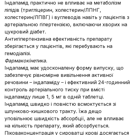
Індапамiд практично не впливає на метаболiзм
лiпiдiв (тригліцерин, холестерин/ЛПНГ,
холестерин/ЛПВГ) і вуглеводiв навiть у пацієнтів з
артеріальною гіпертензією, включаючи хворих на
цукровий діабет.
Антигiпертензивна ефективність препарату
зберігається у пацієнтів, які перебувають на
гемодіалізі.
Фармакокінетика.
Індапамід має удосконалену форму випуску, що
забезпечує рівномірне вивільнення активної
речовини – індапаміду – і ефективний 24-годинний
контроль артеріального тиску при вмісті
індапаміду лише 1, 5 мг в одній таблетці.
Індапамід швидко і повністю всмоктується зі
шлунково-кишкового тракту. Їжа дещо
уповільнює швидкість абсорбції, але не впливає
на кількість препарату, який абсорбується.
Піковаконцентрація у сироватці крові досягається