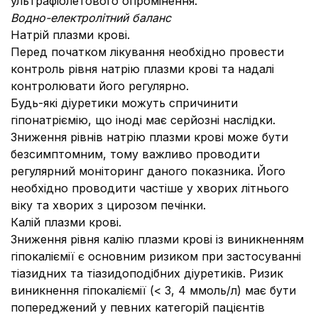
ультрафіолетового опромінення.
Водно-електролітний баланс
Натрій плазми крові.
Перед початком лікування необхідно провести
контроль рівня натрію плазми крові та надалі
контролювати його регулярно.
Будь-які діуретики можуть спричинити
гіпонатріємію, що іноді має серйозні наслідки.
Зниження рівнів натрію плазми крові може бути
безсимптомним, тому важливо проводити
регулярний моніторинг даного показника. Його
необхідно проводити частіше у хворих літнього
віку та хворих з цирозом печінки.
Калій плазми крові.
Зниження рівня калію плазми крові із виникненням
гіпокаліємії є основним ризиком при застосуванні
тіазидних та тіазидоподібних діуретиків. Ризик
виникнення гіпокаліємії (< 3, 4 ммоль/л) має бути
попереджений у певних категорій пацієнтів