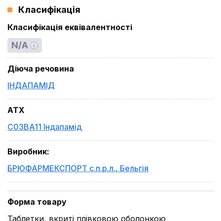
Класифікація
Класифікація еквівалентності
N/A
Діюча речовина
ІНДАПАМІД
ATX
C03BA11 Індапамід
Виробник
:
БРЮФАРМЕКСПОРТ с.п.р.л.
,
Бельгія
Форма товару
Таблетки, вкриті плівковою оболонкою