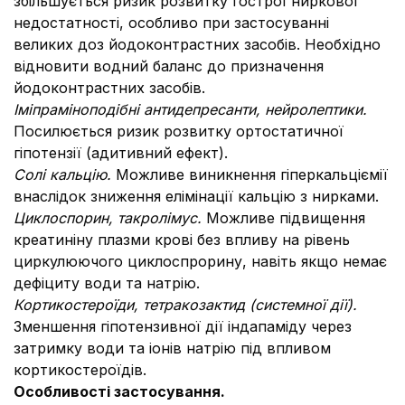
збільшується ризик розвитку гострої ниркової
недостатності, особливо при застосуванні
великих доз йодоконтрастних засобів. Необхідно
відновити водний баланс до призначення
йодоконтрастних засобів.
Іміпраміноподібні антидепресанти, нейролептики.
Посилюється ризик розвитку ортостатичної
гіпотензії (адитивний ефект).
Солі кальцію.
Можливе виникнення гіперкальціємії
внаслідок зниження елімінації кальцію з нирками.
Циклоспорин, такролімус.
Можливе підвищення
креатиніну плазми крові без впливу на рівень
циркулюючого циклоспрорину, навіть якщо немає
дефіциту води та натрію.
Кортикостероїди, тетракозактид (системної дії).
Зменшення гіпотензивної дії індапаміду через
затримку води та іонів натрію під впливом
кортикостероїдів.
Особливості застосування.