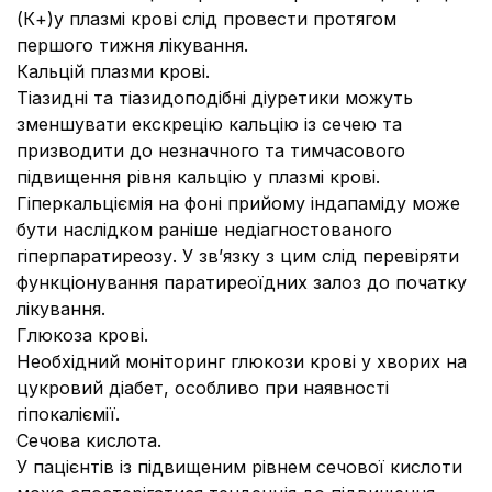
(К+)у плазмі крові слід провести протягом
першого тижня лікування.
Кальцій плазми крові.
Тіазидні та тіазидоподібні діуретики можуть
зменшувати екскрецію кальцію із сечею та
призводити до незначного та тимчасового
підвищення рівня кальцію у плазмі крові.
Гіперкальціємія на фоні прийому індапаміду може
бути наслідком раніше недіагностованого
гіперпаратиреозу. У зв’язку з цим слід перевіряти
функціонування паратиреоїдних залоз до початку
лікування.
Глюкоза крові.
Необхідний моніторинг глюкози крові у хворих на
цукровий діабет, особливо при наявності
гіпокаліємії.
Сечова кислота.
У пацієнтів із підвищеним рівнем сечової кислоти