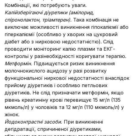
Комбінації, які потребують уваги.
Калійзберігаючі діуретики (амілорид,
спіронолактон, тріамтерен).
Така комбінація не
виключає можливості виникнення гіпокаліємії або
гіперкаліємії (особливо у хворих на цукровий
діабет або з нирковою недостатністю). Слід
проводити моніторинг калію плазми та ЕКГ-
контрольі у разінеобхідності коригувати терапію.
Метформін.
Підвищується ризик виникнення
молочнокислого ацидозу у разі розвитку
функціональної ниркової недостатності внаслідок
прийому діуретиків і особливо петльових
діуретиків. Не слід призначати метформін, якщо
рівень креатиніну крові перевищує 15 мг/л (135
мкмоль/л) у чоловіків та 12 мг/л (110 мкмоль/л) у
жінок.
Йодоконтрастні засоби.
При виникненні
дегідратації, спричиненої діуретиками,