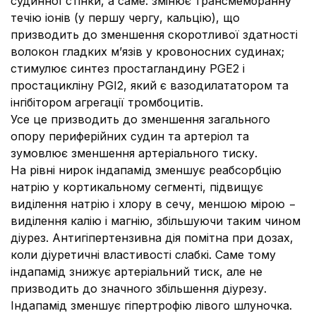
судинної стінки, а саме: змінює трансмембранну
течію іонів (у першу чергу, кальцію), що
призводить до зменшення скоротливої здатності
волокон гладких м’язів у кровоносних судинах;
стимулює синтез простагландину PGE2 i
простациклiну PGI2, який є вазодилататором та
iнгiбiтором агрегацiї тромбоцитiв.
Усе це призводить до зменшення загального
опору периферійних судин та артеріол та
зумовлює зменшення артеріального тиску.
На рівні нирок індапамiд зменшує реабсорбцiю
натрiю у кортикальному сегментi, пiдвищує
видiлення натрiю i хлору в сечу, меншою мiрою −
видiлення калiю i магнiю, збiльшуючи таким чином
дiурез. Антигiпертензивна дiя помiтна при дозах,
коли дiуретичнi властивостi слабкi. Саме тому
індапамід знижує артеріальний тиск, але не
призводить до значного збільшення діурезу.
Індапамід зменшує гiпертрофiю лiвого шлуночка.