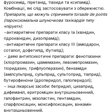
фуросемід, піретанід, тіазиди та ксипамід).
Комбінації, які слід застосовувати з обережністю.
Препарати, що можуть спричинити torsade de points
(пароксизмальна шлуночкова тахікардія типу
«пірует»):
−антиаритмічні препарати класу Іа (квінідин,
гідроквінідин, дизопірамід);
−антиаритмічні препарати класу ІІІ (аміодарон,
соталол, дофетилід, ібутилід);
− деякі антипсихотичні препарати: фенотіазини
(хлорпромазин, ціамемазин, левомепромазин,
тіоридазин, трифлуоперазин), бензаміди
(амілсульприд, сульпірид, сультоприд, тіаприд),
бутирофенони (дроперидол, галоперидол);
− інші лікарські засоби: бепридил, цизаприд,
дифеманіл, еритроміцин внутрішньовенний,
галофантрин, мізоластин, пентамідин,
спарфлоксацин, моксифлоксацин, вінкамін
внутрішньовенний.