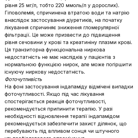
рівня 25 мг/л, тобто 220 ммоль/л у дорослих).
Гіповолемія, спричинена втратою води та натрію
внаслідок застосування діуретиків, на початку
лікування спричиняє зниження гломерулярної
фільтрації. Це може призвести до підвищення
рівня сечовини у крові та креатиніну плазми крові.
Ця транзиторна функціональна ниркова
недостатність не має наслідків у пацієнтів з
нормальною функцією нирок, але може погіршити
існуючу ниркову недостатність.
Фоточутливість
На фоні застосування індапаміду відмічені випадки
фоточутливості. Якщо під час лікування
спостерігається реакція фоточутливості,
рекомендується припинити терапію. У разі
необхідності відновлення терапії індапамідом
рекомендується забезпечити захист ділянок, що
перебувають під впливом сонця чи штучного