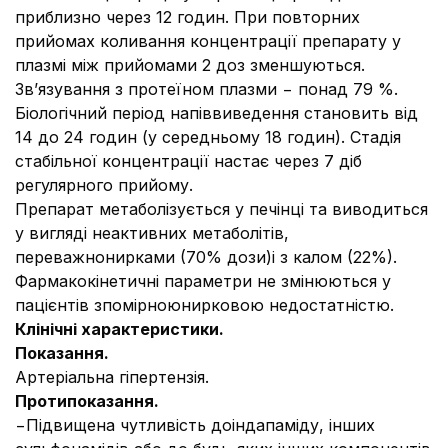
приблизно через 12 годин. При повторних
прийомах коливання концентрації препарату у
плазмі між прийомами 2 доз зменшуються.
Зв’язування з протеїном плазми − понад 79 %.
Бiологiчний перiод напiввиведення становить вiд
14 до 24 годин (у середньому 18 годин). Стадія
стабільної концентрації настає через 7 діб
регулярного прийому.
Препарат метаболізується у печінці та виводиться
у вигляді неактивних метаболітів,
переважнонирками (70% дози)i з калом (22%).
Фармакокiнетичнi параметри не змiнюються у
пацiєнтiв зпомірноюнирковою недостатнiстю.
Клінічні характеристики.
Показання.
Артеріальна гіпертензія.
Протипоказання.
−Підвищена чутливість доіндапаміду, інших