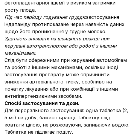
фетоплацентарної ішемії з ризиком затримки
росту плода.
Під час періоду годування груддю
застосування
індапаміду протипоказане через наявність даних
щодо його проникнення у грудне молоко.
Здатність впливати на швидкість реакції при
керувані автотранспортом або роботі з іншими
механізмами.
Слід бути обережними при керуванні автомобілем
та роботі з іншими механізмами, оскільки іноді
застосування препарату може спричинити
зниження артеріального тиску, особливо на
початку лікування або при комбінації з іншими
антигіпертензивними засобами.
Спосіб застосування та дози.
Для перорального застосування: одна таблетка (2,
5 мг) на добу, бажано вранці. Таблетку слід
ковтати цілою, не розжовуючи, запиваючи водою.
Таблетка не підлягає поділу.