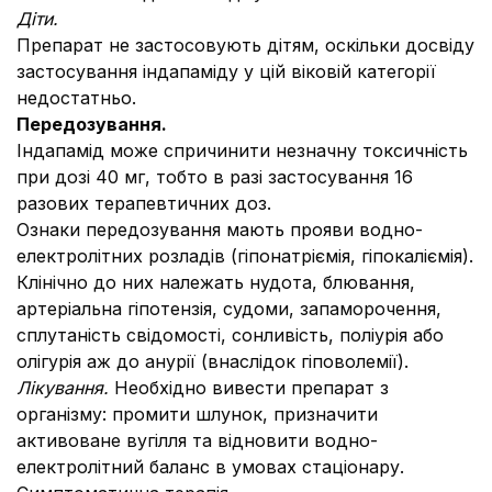
Діти.
Препарат не застосовують дітям, оскільки досвіду
застосування індапаміду у цій віковій категорії
недостатньо.
Передозування.
Індапамід може спричинити незначну токсичність
при дозі 40 мг, тобто в разі застосування 16
разових терапевтичних доз.
Ознаки передозування мають прояви водно-
електролiтних розладiв (гiпонатрiємiя, гiпокалiємiя).
Клiнiчно до них належать нудота, блювання,
артеріальна гiпотензiя, судоми, запаморочення,
сплутаність свідомості, сонливiсть, полiурiя або
олiгурiя аж до анурiї (внаслiдок гiповолемiї).
Лікування.
Необхідно вивести препарат з
організму: промити шлунок, призначити
активоване вугілля та відновити водно-
електролітний баланс в умовах стаціонару.