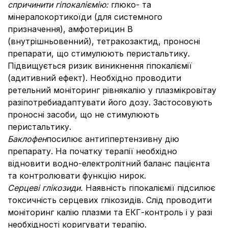
спричинити гіпокаліємі
ю:
глюко- та
мінералокортикоїди (для системного
призначення), амфотерицин В
(внутрішньовенний), тетракозактид, проносні
препарати, що стимулюють перистальтику.
Підвищується ризик виникнення гіпокаліємії
(адитивний ефект). Необхідно проводити
ретельний моніторинг рівнякалію у плазмікровітау
разіпотребиадаптувати його дозу. Застосовують
проносні засоби, що не стимулюють
перистальтику.
Баклофен
посилює антигіпертензивну дію
препарату. На початку терапії необхідно
відновити водно-електролітний баланс пацієнта
та контролювати функцію нирок.
Серцеві глікозиди.
Наявність гіпокаліємії підсилює
токсичність серцевих глікозидів. Слід проводити
моніторинг калію плазми та ЕКГ-контроль і у разі
необхідності коригувати терапію.