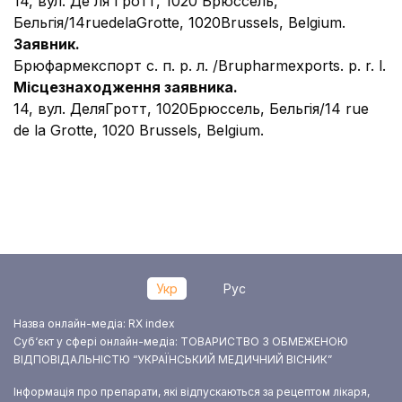
14, вул. Де ля Гротт, 1020 Брюссель,
Бельгія/14ruedelaGrottе, 1020Brussels, Belgium.
Заявник.
Брюфармекспорт с. п. р. л. /Brupharmexports. p. r. l.
Місцезнаходження заявника.
14, вул. ДеляГротт, 1020Брюссель, Бельгія/14 rue
de la Grottе, 1020 Brussels, Belgium.
Укр
Рус
Назва онлайн-медіа: RX index
Суб‘єкт у сфері онлайн-медіа: ТОВАРИСТВО З ОБМЕЖЕНОЮ
ВІДПОВІДАЛЬНІСТЮ “УКРАЇНСЬКИЙ МЕДИЧНИЙ ВІСНИК”
Інформація про препарати, які відпускаються за рецептом лікаря,