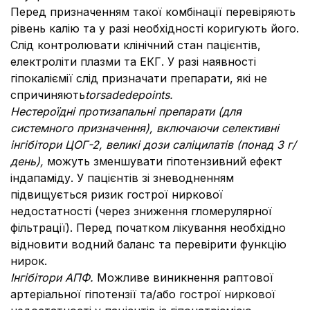
Перед призначенням такої комбінації перевіряють
рівень калію та у разі необхідності коригують його.
Слід контролювати клінічний стан пацієнтів,
електроліти плазми та ЕКГ. У разі наявності
гіпокаліємії слід призначати препарати, які не
спричиняють
torsade
de
points
.
Нестероїдні протизапальні препарати (для
системного призначення),
включаючи селективні
інгібітори ЦОГ-2, великі дози саліцилатів (понад 3 г/
день),
можуть зменшувати гіпотензивний ефект
індапаміду. У пацієнтів зі зневодненням
підвищується ризик гострої ниркової
недостатності (через зниження гломерулярної
фільтрації). Перед початком лікування необхідно
відновити водний баланс та перевірити функцію
нирок.
Інгібітори АПФ.
Можливе виникнення раптової
артеріальної гіпотензії та/або гострої ниркової