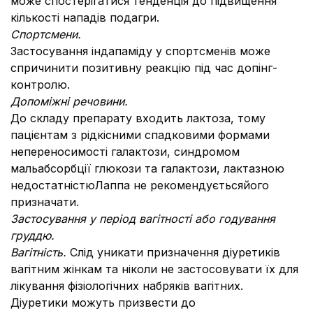
може спостерігатися тенденція до підвищення
кількості нападів подагри.
Спортсмени
.
Застосування індапаміду у спортсменів може
спричинити позитивну реакцію під час допінг-
контролю.
Допоміжні речовини.
До складу препарату входить лактоза, тому
пацієнтам з рідкісними спадковими формами
непереносимості галактози, синдромом
мальабсорбції глюкози та галактози, лактазною
недостатністюЛаппа не рекомендуєтьсяйого
призначати.
Застосування у період вагітності або годування
груддю.
Вагітність.
Слід уникати призначення діуретиків
вагітним жінкам та ніколи не застосовувати їх для
лікування фізіологічних набряків вагітних.
Діуретики можуть призвести до