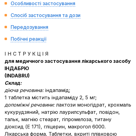
Особливості застосування
Спосіб застосування та дози
Передозування
Побічні реакції
І Н С Т Р У К Ц І Я
для медичного застосування лікарського засобу
ІНДАБРЮ
(
INDABRU
)
Склад:
діюча речовина:
індапамід;
1 таблетка містить індапаміду 2, 5 мг;
допоміжні речовини:
лактози моногідрат, крохмаль
кукурудзяний, натрію лаурилсульфат, повідон,
тальк, магнію стеарат, гіпромелоза, титану
діоксид (Е 171), гліцерин, макрогол 6000.
Лікарська форма. Таблетки, вкриті плівковою