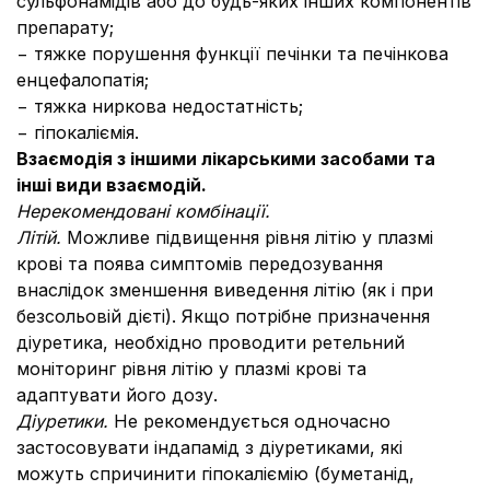
сульфонамідів або до будь-яких інших компонентів
препарату;
− тяжке порушення функції печінки та печінкова
енцефалопатія;
− тяжка ниркова недостатність;
− гіпокаліємія.
Взаємодія з іншими лікарськими засобами та
інші види взаємодій.
Нерекомендовані комбінації.
Літій.
Можливе підвищення рівня літію у плазмі
крові та поява симптомів передозування
внаслідок зменшення виведення літію (як і при
безсольовій дієті). Якщо потрібне призначення
діуретика, необхідно проводити ретельний
моніторинг рівня літію у плазмі крові та
адаптувати його дозу.
Діуретики.
Не рекомендується одночасно
застосовувати індапамід з діуретиками, які
можуть спричинити гіпокаліємію (буметанід,