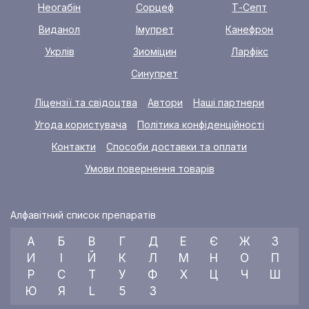
Неогабін
Сорцеф
Т-Септ
Виданол
Імупрет
Канефрон
Укрлів
Зиоміцин
Ларфікс
Синупрет
Ліцензії та свідоцтва
Автори
Наші партнери
Угода користувача
Політика конфіденційності
Контакти
Способи доставки та оплати
Умови повернення товарів
Алфавітний список препаратів
А
Б
В
Г
Д
Е
Є
Ж
З
И
І
Й
К
Л
М
Н
О
П
Р
С
Т
У
Ф
Х
Ц
Ч
Ш
Ю
Я
L
5
3