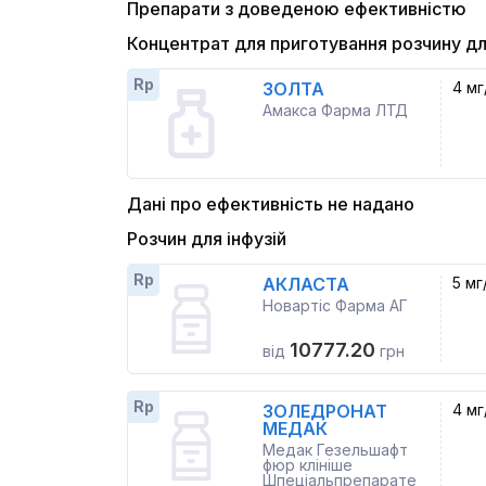
Препарати з доведеною ефективністю
Концентрат для приготування розчину дл
Rp
ЗОЛТА
4 мг
Амакса Фарма ЛТД
Дані про ефективність не надано
Розчин для інфузій
Rp
АКЛАСТА
5 мг
Новартіс Фарма АГ
10777.20
від
грн
Rp
ЗОЛЕДРОНАТ
4 мг
МЕДАК
Медак Гезельшафт
фюр клініше
Шпеціальпрепарате