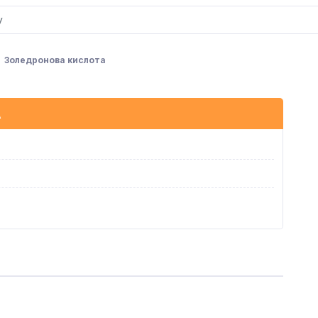
Золедронова кислота
А