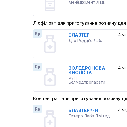
Менеджмент Лтд.
Ліофілізат для приготування розчину для 
Rp
БЛАЗТЕР
4 мг
Д-р Редді’с Лаб.
Rp
ЗОЛЕДРОНОВА
4 мг
КИСЛОТА
РУП
Бєлмедпрепарати
Концентрат для приготування розчину дл
Rp
БЛАЗТЕР®-Н
4 мг
Гетеро Лабз Лімітед