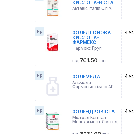
КИСЛОТА-ВІСТА
Актавіс Італія С.п.А.
Rp
ЗОЛЕДРОНОВА
4 мг
КИСЛОТА-
ФАРМЕКС
Фармекс Груп
761.50
від
грн
Rp
ЗОЛЕМЕДА
4 мг
Альмеда
Фармасьютікалс АГ
Rp
ЗОЛЕНДРОВІСТА
4 мг
Містрал Кепітал
Менеджмент Лімітед
3231.00