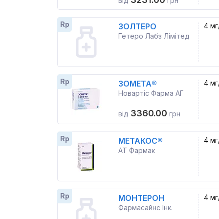
від
грн
Rp
ЗОЛТЕРО
4 мг
Гетеро Лабз Лімітед
Rp
ЗОМЕТА®
4 мг
Новартіс Фарма АГ
3360.00
від
грн
Rp
МЕТАКОС®
4 мг
АТ Фармак
Rp
МОНТЕРОН
4 мг
Фармасайнс Інк.