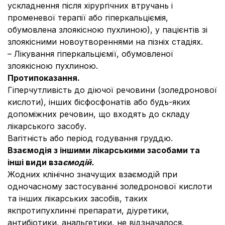
ускладнення після хірургічних втручань і
променевої терапії або гіперкальціємія,
обумовлена злоякісною пухлиною), у пацієнтів зі
злоякісними новоутвореннями на пізніх стадіях.
– Лікування гіперкальціємії, обумовленої
злоякісною пухлиною.
Протипоказання.
Гіперчутливість до діючої речовини (золедронової
кислоти), інших бісфосфонатів або будь-яких
допоміжних речовин, що входять до складу
лікарського засобу.
Вагітність або період годування груддю.
Взаємодія з іншими лікарськими засобами та
інші види вза
ємодій.
Жодних клінічно значущих взаємодій при
одночасному застосуванні золедронової кислоти
та інших лікарських засобів, таких
якпротипухлинні препарати, діуретики,
антибіотики, анальгетики, не відзначалося.