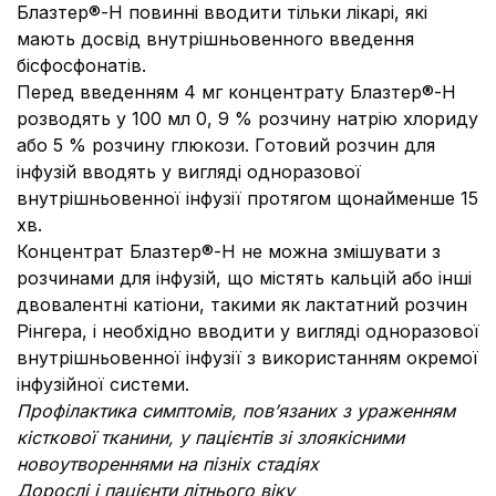
Блазтер®-Н повинні вводити тільки лікарі, які
мають досвід внутрішньовенного введення
бісфосфонатів.
Перед введенням 4 мг концентрату Блазтер®-Н
розводять у 100 мл 0, 9 % розчину натрію хлориду
або 5 % розчину глюкози. Готовий розчин для
інфузій вводять у вигляді одноразової
внутрішньовенної інфузії протягом щонайменше 15
хв.
Концентрат Блазтер®-Н не можна змішувати з
розчинами для інфузій, що містять кальцій або інші
двовалентні катіони, такими як лактатний розчин
Рінгера, і необхідно вводити у вигляді одноразової
внутрішньовенної інфузії з використанням окремої
інфузійної системи.
Профілактика симптомів, пов’язаних з ураженням
кісткової тканини, у пацієнтів зі злоякісними
новоутвореннями на пізніх стадіях
Дорослі і пацієнти літнього віку