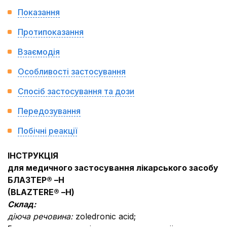
Показання
Протипоказання
Взаємодія
Особливості застосування
Спосіб застосування та дози
Передозування
Побічні реакції
ІНСТРУКЦІЯ
для медичного застосування лікарського засобу
БЛАЗТЕР®
–
H
(
BLAZTERE
®
–
Н
)
Склад:
діюча речовина:
zoledronic acid;