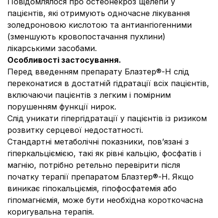
Повідомлялося про остеонекроз щелепи у
пацієнтів, які отримують одночасне лікування
золедроновою кислотою та антиангіогенними
(зменшують кровопостачання пухлини)
лікарськими засобами.
Особливості застосування.
Перед введенням препарату Блазтер®-Н слід
переконатися в достатній гідратації всіх пацієнтів,
включаючи пацієнтів з легким і помірним
порушенням функції нирок.
Слід уникати гіпергідратації у пацієнтів із ризиком
розвитку серцевої недостатності.
Стандартні метаболічні показники, пов’язані з
гіперкальціємією, такі як рівні кальцію, фосфатів і
магнію, потрібно ретельно перевірити після
початку терапії препаратом Блазтер®-Н. Якщо
виникає гіпокальціємія, гіпофосфатемія або
гіпомагніємія, може бути необхідна короткочасна
коригувальна терапія.