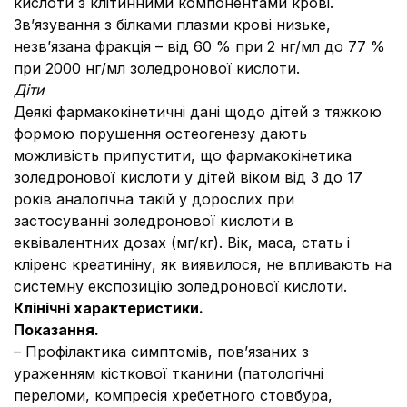
кислоти з клітинними компонентами крові.
Зв’язування з білками плазми крові низьке,
незв’язана фракція – від 60 % при 2 нг/мл до 77 %
при 2000 нг/мл золедронової кислоти.
Діти
Деякі фармакокінетичні дані щодо дітей з тяжкою
формою порушення остеогенезу дають
можливість припустити, що фармакокінетика
золедронової кислоти у дітей віком від 3 до 17
років аналогічна такій у дорослих при
застосуванні золедронової кислоти в
еквівалентних дозах (мг/кг). Вік, маса, стать і
кліренс креатиніну, як виявилося, не впливають на
системну експозицію золедронової кислоти.
Клінічні характеристики.
Показання.
– Профілактика симптомів, пов’язаних з
ураженням кісткової тканини (патологічні
переломи, компресія хребетного стовбура,