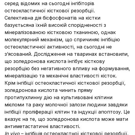
серед відомих на сьогодні інгібіторів
остеокластичної кісткової резорбції.
Селективна дія бісфосфонатів на кістки
базуєтьсяна їхній високій спорідненості з
мінералізованою кістковою тканиною, однак
молекулярний механізм, що спричиняє інгібіцію
остеокластичної активності, на сьогодні не
з’ясований. Дослідження на тваринах встановили,
що золедронова кислота інгібує кісткову
резорбцію без негативного впливу на формування,
мінералізацію та механічні властивості кісток.
Крім інгібіції остеокластичної кісткової резорбції,
золедронова кислота чинить пряму
протипухлинну дію на культивовані клітини
мієломи та раку молочної залози людини завдяки
інгібіції проліферації клітин та індукції апоптозу. Це
вказує на те, що золедронова кислота може мати
антиметастатичні властивості.
In
vivo
– інгібіція остеокластної кісткової резорбції,