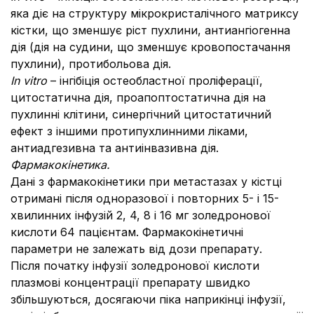
яка діє на структуру мікрокристалічного матриксу
кістки, що зменшує ріст пухлини, антиангіогенна
дія (дія на судини, що зменшує кровопостачання
пухлини), протибольова дія.
In
vitro
– інгібіція остеобластної проліферації,
цитостатична дія, проапоптостатична дія на
пухлинні клітини, синергічний цитостатичний
ефект з іншими протипухлинними ліками,
антиадгезивна та антиінвазивна дія.
Фармакокінетика.
Дані з фармакокінетики при метастазах у кістці
отримані після одноразової і повторних 5- і 15-
хвилинних інфузій 2, 4, 8 і 16 мг золедронової
кислоти 64 пацієнтам. Фармакокінетичні
параметри не залежать від дози препарату.
Після початку інфузії золедронової кислоти
плазмові концентрації препарату швидко
збільшуються, досягаючи піка наприкінці інфузії,