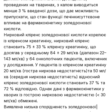
проведених на тваринах, з калом виводиться
менше 3 % введеної дози, що дає можливість
припускати, що стан функції печінкисуттєвоне
впливає на фармакокінетику золедронової
кислоти.
Нирковий кліренс золедронової кислоти корелює
із кліренсом креатиніну, нирковий кліренс
становить 75 ± 33 % кліренсу креатиніну, що
досягав у середньому 84 ± 29 мл/хв (діапазон 22–
143 мл/хв) у 64 онкологічних пацієнтів, включених
у дослідження. У пацієнтів із кліренсом креатиніну
20 мл/хв (гостра ниркова недостатність)та 50 мл/
хв (середня ниркова недостатність) відносний
кліренс золедронової кислоти становить 37 % та
72 % відповідно. Однак дані з фармакокінетики у
хворих із гострою нирковою недостатністю (< 30
мл/хв) обмежені.
Виявлена низька спорідненість золедронової|