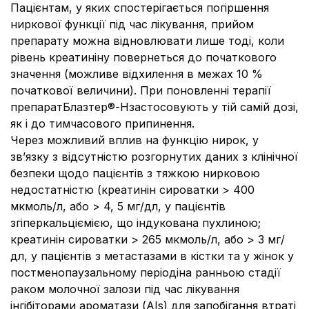
Пацієнтам, у яких спостерігається погіршення
ниркової функції під час лікування, прийом
препарату можна відновлювати лише тоді, коли
рівень креатиніну повернеться до початкового
значення (можливе відхилення в межах 10 %
початкової величини). При поновленні терапії
препаратБлазтер®-Нзастосовують у тій самій дозі,
як і до тимчасового припинення.
Через можливий вплив на функцію нирок, у
зв’язку з відсутністю розгорнутих даних з клінічної
безпеки щодо пацієнтів з тяжкою нирковою
недостатністю (креатинін сироватки > 400
мкмоль/л, або > 4, 5 мг/дл, у пацієнтів
згіперкальціємією, що індукована пухлиною;
креатинін сироватки > 265 мкмоль/л, або > 3 мг/
дл, у пацієнтів з метастазами в кістки та у жінок у
постменопаузальному періодіна ранньою стадії
раком молочної залози під час лікування
інгібіторами ароматази (AIs) для запобігання втраті