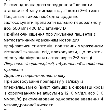
Рекомендована доза золедронової кислоти
становить 4 мг у вигляді інфузії кожні 3–4 тижні.
Пацієнтам також необхідно щоденно
застосовувати препарати кальцію перорально у
дозі 500 мг і 400 МО вітаміну D.
Приймаючи рішення про лікування пацієнтів з
метастатичним ураженням кісток для
профілактики симптомів, пов’язаних з ураженням
кісткової тканини, слід враховувати, що початок
ефекту від лікування настає через 2–3 місяці.
Лікування гіперкальціємії, обумовленої злоякісною
пухлиною
Дорослі і пацієнти літнього віку
При застосуванні препарату у зв’язку із
гіперкальціємією (вміст кальцію в сироватці крові
із коригуванням на альбумін ≥ 12, 0 мг/дл, або 3, 0
ммоль/л) рекомендоване одноразове введення 4
мгзоледронової кислоти.