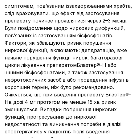
симптомам, пов’язаним іззахворюваннями хребта,
слід враховувати, що ефект від застосування
препарату починає проявлятися через 2–3 місяці.
Були повідомлення щодо ниркових дисфункцій,
пов’язаних із застосуванням бісфосфонатів.
Фактори, які збільшують ризик порушення
ниркової функції, включають: дегідратацію, вже
наявне порушення функції нирок, багаторазові
цикли лікування препаратомБлазтер®-Н або
іншими бісфосфонатами, а також застосування
нефротоксичних засобів або проведення інфузії в
коротший термін, ніж було рекомендовано.
Очікується, що при введенні препарату Блазтер®-
Нв дозі 4 мг протягом не менше 15 хв ризик
зменшується. Випадки погіршення ниркових
функцій, прогресування до ниркової
недостатності та виникнення потреби в діалізі
спостерігались у пацієнтів після введення