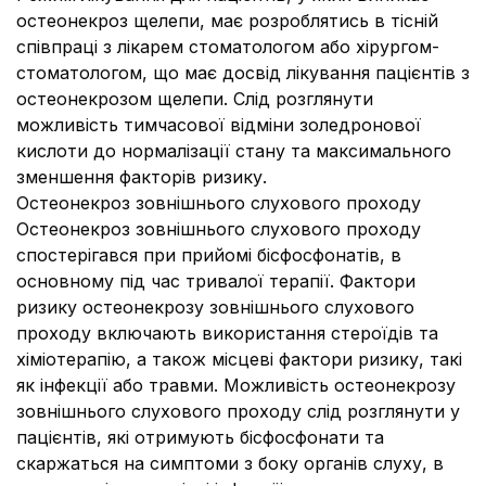
остеонекроз щелепи, має розроблятись в тісній
співпраці з лікарем стоматологом або хірургом-
стоматологом, що має досвід лікування пацієнтів з
остеонекрозом щелепи. Слід розглянути
можливість тимчасової відміни золедронової
кислоти до нормалізації стану та максимального
зменшення факторів ризику.
Остеонекроз зовнішнього слухового проходу
Остеонекроз зовнішнього слухового проходу
спостерігався при прийомі бісфосфонатів, в
основному під час тривалої терапії. Фактори
ризику остеонекрозу зовнішнього слухового
проходу включають використання стероїдів та
хіміотерапію, а також місцеві фактори ризику, такі
як інфекції або травми. Можливість остеонекрозу
зовнішнього слухового проходу слід розглянути у
пацієнтів, які отримують бісфосфонати та
скаржаться на симптоми з боку органів слуху, в