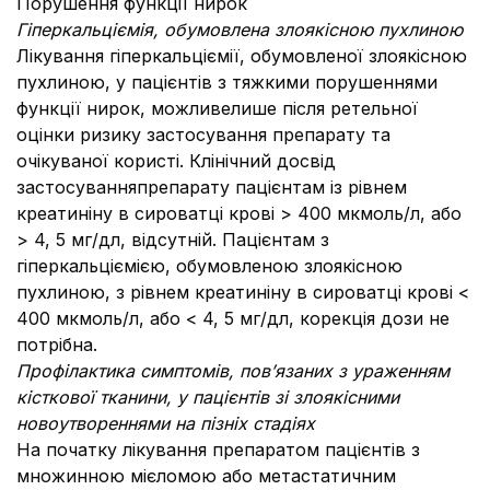
Порушення функції нирок
Гіперкальціємія, обумовлена злоякісною пухлиною
Лікування гіперкальціємії, обумовленої злоякісною
пухлиною, у пацієнтів з тяжкими порушеннями
функції нирок, можливелише після ретельної
оцінки ризику застосування препарату та
очікуваної користі. Клінічний досвід
застосуванняпрепарату пацієнтам із рівнем
креатиніну в сироватці крові > 400 мкмоль/л, або
> 4, 5 мг/дл, відсутній. Пацієнтам з
гіперкальціємією, обумовленою злоякісною
пухлиною, з рівнем креатиніну в сироватці крові <
400 мкмоль/л, або < 4, 5 мг/дл, корекція дози не
потрібна.
Профілактика симптомів, пов’язаних з ураженням
кісткової тканини, у пацієнтів зі злоякісними
новоутвореннями на пізніх стадіях
На початку лікування препаратом пацієнтів з
множинною мієломою або метастатичним