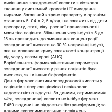
вивільнення золедронової кислоти з кісткової
тканини у системний кровотік і її виведення
нирками. Загальний кліренс препарату в організмі
становить 5, 04 ± 2, 5 л/год і не залежить від дози
препарату, статі, віку, расової приналежності і
маси тіла пацієнта. Збільшення часу інфузії з 5 до
15 хв призводить до зменшення концентрації
золедронової кислоти на 30 % наприкінці інфузії,
але не впливаєна криву залежності концентрації
від часу у плазмі крові (AUC).
Варіабельність фармакокінетичних параметрів
золедронової кислоти у різних пацієнтів була
високою, як і в інших бісфосфонатів.
Дані з фармакокінетики золедронової кислоти у
пацієнтів з гіперкальціємією і печінковою
недостатністю відсутні. За даними, отриманими
in
vitro
, золедронова| кислота не інгібує фермент
Р450 людини і не піддається біотрансформації; за
даними експериментальних досліджень,