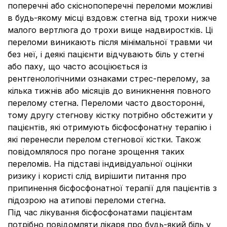
поперечні або скіснопоперечні переломи можливі
в будь-якому місці вздовж стегна від трохи нижче
малого вертлюга до трохи вище надвиростків. Ці
переломи виникають після мінімальної травми чи
без неї, і деякі пацієнти відчувають біль у стегні
або паху, що часто асоціюється із
рентгенологічними ознаками стрес-перелому, за
кілька тижнів або місяців до виникнення повного
перелому стегна. Переломи часто двосторонні,
тому другу стегнову кістку потрібно обстежити у
пацієнтів, які отримують бісфосфонатну терапію і
які перенесли перелом стегнової кістки. Також
повідомлялося про погане зрощення таких
переломів. На підставі індивідуальної оцінки
ризику і користі слід вирішити питання про
припинення бісфосфонатної терапії для пацієнтів з
підозрою на атипові переломи стегна.
Під час лікування бісфосфонатами пацієнтам
потрібно повідомляти лікаря про будь-який біль у