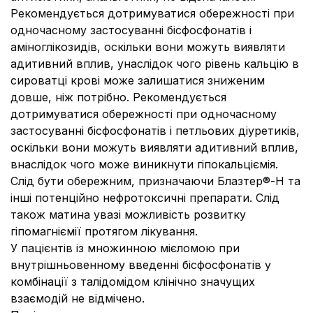
Рекомендується дотримуватися обережності при
одночасному застосуванні бісфосфонатів і
аміноглікозидів, оскільки вони можуть виявляти
адитивний вплив, унаслідок чого рівень кальцію в
сироватці крові може залишатися зниженим
довше, ніж потрібно. Рекомендується
дотримуватися обережності при одночасному
застосуванні бісфосфонатів і петльових діуретиків,
оскільки вони можуть виявляти адитивний вплив,
внаслідок чого може виникнути гіпокальціємія.
Слід бути обережним, призначаючи Блазтер®-Н та
інші потенційно нефротоксичні препарати. Слід
також матина увазі можливість розвитку
гіпомагніємії протягом лікування.
У пацієнтів із множинною мієломою при
внутрішньовенному введенні бісфосфонатів у
комбінації з талідомідом клінічно значущих
взаємодій не відмічено.