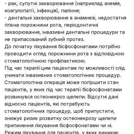
- рак, супутні захворювання (наприклад анемія,
коагулопатії, інфекція), паління;
- дентальні захворювання в анамнезі, недостатня
гігієна порожнини рота, періодонтичні
захворювання, інвазивні дентальні процедури та
не припасований зубний протез.
До початку лікування бісфосфонатами потрібно
проводити огляд порожнини рота з відповідною
стоматологічною профілактикою.
Під час терапіїцим пацієнтам по можливості слід
уникати інвазивних стоматологічних процедур.
Стоматологічна операція може погіршити стан
пацієнтів, у яких під час терапії бісфосфонатами
розвинувся остеонекроз щелепи. Відсутні дані
відносно пацієнтів, які потребують
стоматологічних процедур, щоб припустити,
знижує ризик розвитку остеонекрозу щелепи
припинення лікування бісфосфонатами чи ні.
Режим лікування для пацієнтів, у яких виникає