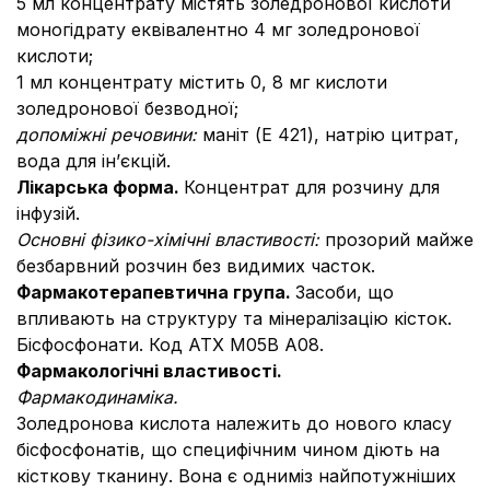
5 мл концентрату містять золедронової кислоти
моногідрату еквівалентно 4 мг золедронової
кислоти;
1 мл концентрату містить 0, 8 мг кислоти
золедронової безводної;
допоміжні речовини:
маніт (E 421), натрію цитрат,
вода для ін’єкцій.
Лікарська форма.
Концентрат для розчину для
інфузій.
Основні фізико-хімічні властивості:
прозорий майже
безбарвний розчин без видимих часток.
Фармакотерапевтична група.
Засоби, що
впливають на структуру та мінералізацію кісток.
Бісфосфонати. Код АТХ М05В А08.
Фармакологічні властивості.
Фармакодинаміка.
Золедронова кислота належить до нового класу
бісфосфонатів, що специфічним чином діють на
кісткову тканину. Вона є одниміз найпотужніших