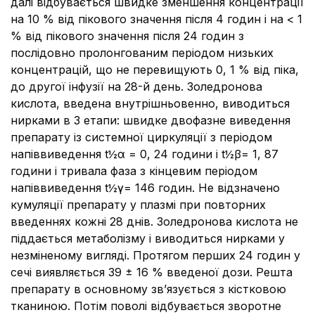
далі відбувається швидке зменшення концентрації
на 10 % від пікового значення після 4 годин і на < 1
% від пікового значення після 24 годин з
послідовно пролонгованим періодом низьких
концентрацій, що не перевищують 0, 1 % від піка,
до другої інфузії на 28-й день. Золедронова
кислота, введена внутрішньовенно, виводиться
нирками в 3 етапи: швидке двофазне виведення
препарату із системної циркуляції з періодом
напіввиведення t½α = 0, 24 години і t½β= 1, 87
години і тривала фаза з кінцевим періодом
напіввиведення t½γ= 146 годин. Не відзначено
кумуляції препарату у плазмі при повторних
введеннях кожні 28 днів. Золедронова кислота не
піддається метаболізму і виводиться нирками у
незміненому вигляді. Протягом перших 24 годин у
сечі виявляється 39 ± 16 % введеної дози. Решта
препарату в основному зв’язується з кістковою
тканиною. Потім поволі відбувається зворотне