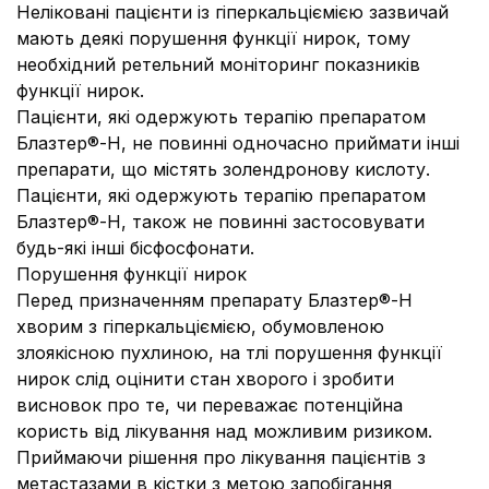
Неліковані пацієнти із гіперкальціємією зазвичай
мають деякі порушення функції нирок, тому
необхідний ретельний моніторинг показників
функції нирок.
Пацієнти, які одержують терапію препаратом
Блазтер®-Н, не повинні одночасно приймати інші
препарати, що містять золендронову кислоту.
Пацієнти, які одержують терапію препаратом
Блазтер®-Н, також не повинні застосовувати
будь-які інші бісфосфонати.
Порушення функції нирок
Перед призначенням препарату Блазтер®-Н
хворим з гіперкальціємією, обумовленою
злоякісною пухлиною, на тлі порушення функції
нирок слід оцінити стан хворого і зробити
висновок про те, чи переважає потенційна
користь від лікування над можливим ризиком.
Приймаючи рішення про лікування пацієнтів з
метастазами в кістки з метою запобігання