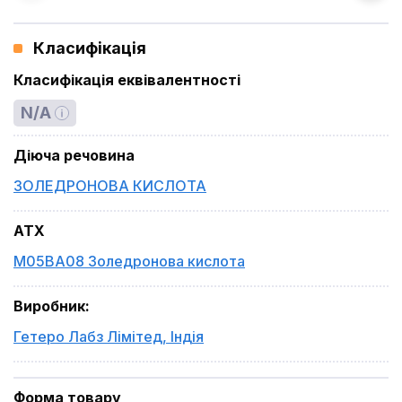
Класифікація
Класифікація еквівалентності
N/A
Діюча речовина
ЗОЛЕДРОНОВА КИСЛОТА
ATX
M05BA08 Золедронова кислота
Виробник
:
Гетеро Лабз Лімітед
,
Індія
Форма товару