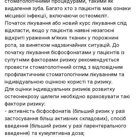
стоматологічними процедурами, такими як
видалення зуба. Багато хто з пацієнтів мав ознаки
місцевої інфекції, включаючи остеомієліт.
Початок лікування або новий курс лікування слід
відкласти, якщо у пацієнтів наявні незагоєні
відкриті ураження м’яких тканин у порожнині
рота, за винятком надзвичайних ситуацій. До
початку лікування бісфосфонатами у пацієнтів із
супутніми факторами ризику рекомендується
провести стоматологічний огляд з відповідним
профілактичним стоматологічним лікуванням та
індивідуальною оцінкою користі та ризику.
Для оцінки індивідуальних ризиків розвитку
остеонекрозу щелепи необхідно враховувати такі
фактори ризику:
- активність бісфосфонатів (більший ризик у разі
застосування більш активних складових), спосіб
введення (більший ризик у разі парентерального
введення) та кумулятивна доза;