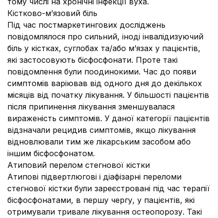
тому числі на хронічні інфекції вуха.
Кістково-м’язовий біль
Під час постмаркетингових досліджень
повідомлялося про сильний, іноді інвалідизуючий
біль у кістках, суглобах та/або м’язах у пацієнтів,
які застосовують бісфосфонати. Проте такі
повідомлення були поодинокими. Час до появи
симптомів варіював від одного дня до декількох
місяців від початку лікування. У більшості пацієнтів
після припинення лікування зменшувалася
вираженість симптомів. У даної категорії пацієнтів
відзначали рецидив симптомів, якщо лікування
відновлювали тим же лікарським засобом або
іншим бісфосфонатом.
Атиповий перелом стегнової кістки
Атипові підвертлюгові і діафізарні переломи
стегнової кістки були зареєстровані під час терапії
бісфосфонатами, в першу чергу, у пацієнтів, які
отримували тривале лікування остеопорозу. Такі