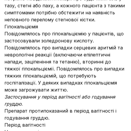
тазу, стегні або паху, а кожного пацієнта з такими
симптомами потрібно обстежити на наявність
неповного перелому стегнової кістки.
Гіпокальціємія
Повідомлялось про гіпокальціємію у пацієнтів, що
застосовували золедронову кислоту.
Повідомлялось про випадки серцевих аритмій та
неврологічні реакції (включаючи епілептичні
напади, заціпеніння та тетанію), вторинні до
тяжкої гіпокальціємії. Повідомлялось про випадки
тяжких гіпокальціємій, що потребують
госпіталізації. У деяких випадках гіпокальціємія
може загрожувати життю.
Застосування у період вагітності або годування
груддю.
Препарат протипоказаний в період вагітності і
годування груддю.
Період вагітності