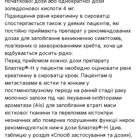
початкової дози або однократної дози
золедронової кислоти 4 мг.
Підвищення рівня креатиніну в сироватці
спостерігається також у деяких пацієнтів, які
постійно приймають препарат у рекомендованих
дозах для запобігання виникненню симптомів,
пов’язаних із захворюваннями хребта, хоча це
відбувається досить рідко.
Перед прийомом кожної дози препарату
Блазтер®-Н у пацієнтів необхідно оцінювати рівні
креатиніну в сироватці крові. Пацієнтам із
метастазами в кістки та жінкам у
постменопаузному періоді на ранній стадії раку
молочної залози під час лікування інгібіторами
ароматази (AIs) для запобігання втраті маси
кісткової тканини та переломам кісток
при
незначних або помірних порушеннях функції нирок
рекомендуються нижчі дози Блазтер®-Н (див.
таблицю у розділі «Спосіб застосування та дози»).