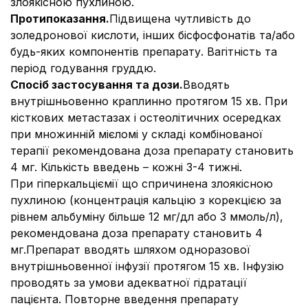
злоякісною пухлиною.
Протипоказання.
Підвищена чутливість до
золедронової кислоти, інших бісфосфонатів та/або
будь-яких компонентів препарату. Вагітність та
період годування груддю.
Спосіб застосування та дози.
Вводять
внутрішньовенно краплинно протягом 15 хв. При
кісткових метастазах і остеолітичних осередках
при множинній мієломі у складі комбінованої
терапії рекомендована доза препарату становить
4 мг. Кількість введень – кожні 3-4 тижні.
При гіперкальціємії що спричинена злоякісною
пухлиною (концентрація кальцію з корекцією за
рівнем альбуміну більше 12 мг/дл або 3 ммоль/л),
рекомендована доза препарату становить 4
мг.
Препарат вводять шляхом одноразової
внутрішньовенної інфузії протягом 15 хв. Інфузію
проводять за умови адекватної гідратації
пацієнта. Повторне введення препарату