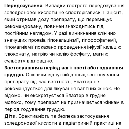
Передозування
.
Випадки гострого передозування
золедронової кислоти не спостерігались. Пацієнт,
який отримав дозу препарату, що перевищує
рекомендовану, повинен знаходитись під
постійним наглядом. У разі виникнення клінічно
значущих проявів гіпокальціємії, гіпофосфатемії,
гіпомагніємії показано проведення інфузії кальцію
глюконату, натрію чи калію фосфату, магнію
сульфату відповідно.
Застосування в період вагітності або годування
груддю.
Оскільки відсутній досвід застосування
препарату під час вагітності, Блазтер не
рекомендується для лікування вагітних жінок. Не
відомо, чи екскретується Блазтер в грудне
молоко, тому препарат не призначається жінкам в
період годування груддю.
Діти.
Ефективність та безпека застосування
золедронової кислоти в педіатричній практиці не