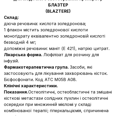
БЛАЗТЕР
(
BLAZTERE
)
Склад:
діюча речовина:
кислота золедронова;
1 флакон містить золедронової кислоти
моногідрату еквівалентно золедроновій кислоті
безводній 4 мг;
допоміжні речовини:
маніт (Е 421), натрію цитрат.
Лікарська форма.
Ліофілізат для розчину для
інфузій.
Фармакотерапевтична група.
Засоби, які
застосовують для лікування захворювань кісток.
Бісфосфонати. Код АТС М05В А08.
Клінічні характеристики.
Показання.
Остеолітичні, остеобластичні та змішані
кісткові метастази солідних пухлин і остеолітичні
осередки при множинній мієломі у складі
комбінованої терапії; гіперкальціємія, спричинена