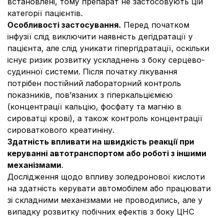
встановлені, тому препарат не застосовують цій
категорії пацієнтів.
Особливості застосування.
Перед початком
інфузії слід виключити наявність дегідратації у
пацієнта, але слід уникати гіпергідратації, оскільки
існує ризик розвитку ускладнень з боку серцево-
судинної системи. Після початку лікування
потрібен постійний лабораторний контроль
показників, пов’язаних з гіперкальціємією
(концентрації кальцію, фосфату та магнію в
сироватці крові), а також контроль концентрації
сироваткового креатиніну.
Здатність впливати на швидкість реакції при
керуванні автотранспортом або роботі з іншими
механізмами
.
Дослідження щодо впливу золедронової кислоти
на здатність керувати автомобілем або працювати
зі складними механізмами не проводились, але у
випадку розвитку побічних ефектів з боку ЦНС