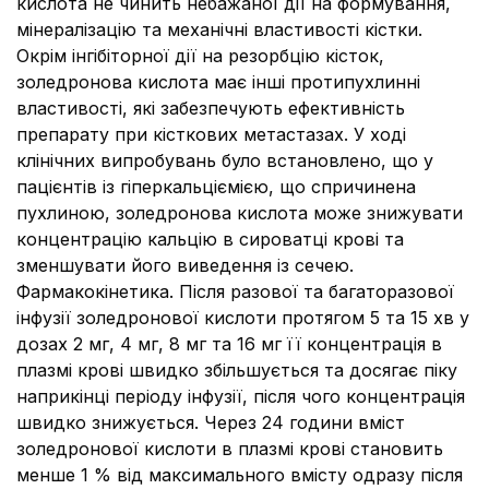
кислота не чинить небажаної дії на формування,
мінералізацію та механічні властивості кістки.
Окрім інгібіторної дії на резорбцію кісток,
золедронова кислота має інші протипухлинні
властивості, які забезпечують ефективність
препарату при кісткових метастазах. У ході
клінічних випробувань було встановлено, що у
пацієнтів із гіперкальціємією, що спричинена
пухлиною, золедронова кислота може знижувати
концентрацію кальцію в сироватці крові та
зменшувати його виведення із сечею.
Фармакокінетика.
Після разової та багаторазової
інфузії золедронової кислоти протягом 5 та 15 хв у
дозах 2 мг, 4 мг, 8 мг та 16 мг її концентрація в
плазмі крові швидко збільшується та досягає піку
наприкінці періоду інфузії, після чого концентрація
швидко знижується. Через 24 години вміст
золедронової кислоти в плазмі крові становить
менше 1 % від максимального вмісту одразу після