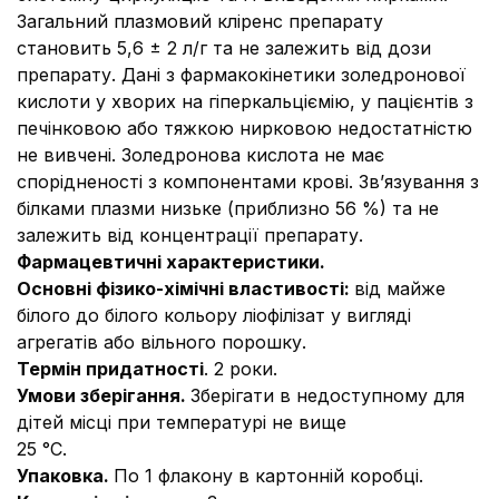
Загальний плазмовий кліренс препарату
становить 5,6 ± 2 л/г та не залежить від дози
препарату. Дані з фармакокінетики золедронової
кислоти у хворих на гіперкальціємію, у пацієнтів з
печінковою або тяжкою нирковою недостатністю
не вивчені. Золедронова кислота не має
спорідненості з компонентами крові. Зв’язування з
білками плазми низьке (приблизно 56 %) та не
залежить від концентрації препарату.
Фармацевтичні характеристики.
Основні фізико-хімічні властивості
:
від майже
білого до білого кольору ліофілізат у вигляді
агрегатів або вільного порошку.
Термін придатності
. 2 роки.
Умови зберігання.
Зберігати в недоступному для
дітей місці при температурі не вище
25 °С.
Упаковка.
По 1 флакону в картонній коробці.