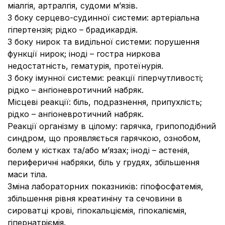
міалгія, артралгія, судоми м’язів.
З боку серцево-судинної системи:
артеріальна
гіпертензія; рідко – брадикардія.
З боку нирок та видільної системи:
порушення
функції нирок; іноді – гостра ниркова
недостатність, гематурія, протеїнурія.
З боку імунної системи:
реакції гіперчутливості;
рідко – ангіоневротичний набряк.
Місцеві реакції:
біль, подразнення, припухлість;
рідко – ангіоневротичний набряк.
Реакції організму в цілому:
гарячка, грипоподібний
синдром, що проявляється гарячкою, ознобом,
болем у кістках та/або м’язах; іноді – астенія,
периферичні набряки, біль у грудях, збільшення
маси тіла.
Зміна лабораторних показників:
гіпофосфатемія,
збільшення рівня креатиніну та сечовини в
сироватці крові, гіпокальціємія, гіпокаліємія,
гіпернатріємія.