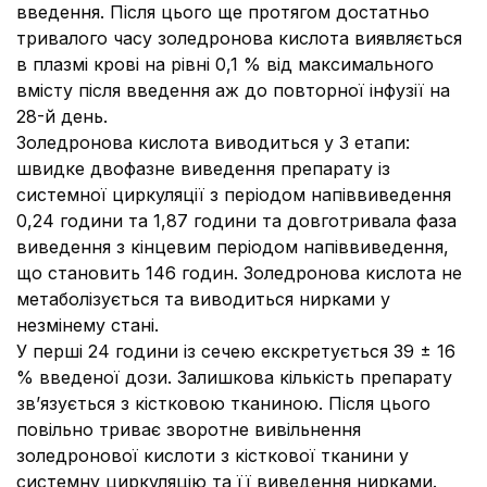
введення. Після цього ще протягом достатньо
тривалого часу золедронова кислота виявляється
в плазмі крові на рівні 0,1 % від максимального
вмісту після введення аж до повторної інфузії на
28-й день.
Золедронова кислота виводиться у 3 етапи:
швидке двофазне виведення препарату із
системної циркуляції з періодом напіввиведення
0,24 години та 1,87 години та довготривала фаза
виведення з кінцевим періодом напіввиведення,
що становить 146 годин. Золедронова кислота не
метаболізується та виводиться нирками у
незмінему стані.
У перші 24 години із сечею екскретується 39 ± 16
% введеної дози. Залишкова кількість препарату
зв’язується з кістковою тканиною. Після цього
повільно триває зворотне вивільнення
золедронової кислоти з кісткової тканини у
системну циркуляцію та її виведення нирками.