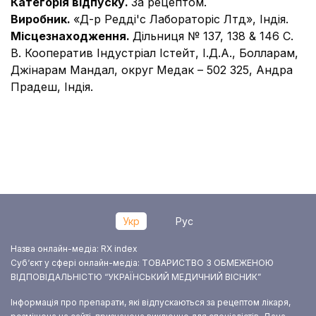
Категорія відпуску.
За рецептом.
Виробник.
«Д-р Редді'с Лабораторіс Лтд», Індія.
Місцезнаходження.
Дільниця № 137, 138 & 146 С.
В. Кооператив Індустріал Істейт, І.Д.А., Болларам,
Джінарам Мандал, округ Медак – 502 325, Андра
Прадеш, Індія.
Укр
Рус
Назва онлайн-медіа: RX index
Суб‘єкт у сфері онлайн-медіа: ТОВАРИСТВО З ОБМЕЖЕНОЮ
ВІДПОВІДАЛЬНІСТЮ “УКРАЇНСЬКИЙ МЕДИЧНИЙ ВІСНИК”
Інформація про препарати, які відпускаються за рецептом лікаря,