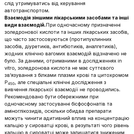
слід утримуватись від керування
автотранспортом.
Взаємодія з
іншими лікарськими засобами та інші
види взаємодій.
При одночасному призначенні
золедронової кислоти та інших лікарських засобів,
що часто застосовуються (протипухлинних
засобів, діуретиків, антибіотиків, аналгетиків),
жодних клінічно вагомих взаємодій відзначено не
було. За даними, отриманими в дослідженнях in
vitro, золедронова кислота не має суттєвого
зв’язування з білками плазми крові та цитохромом
Р
, але спеціальні клінічні дослідження з
450
вивчення лікарської взаємодії не проводились.
Рекомендовано бути обережними при
одночасному застосуванні бісфосфонатів та
аміноглікозидів, оскільки обидва препарати
можуть чинити адитивний вплив на концентрацію
кальцію у сироватці крові, в результаті чого рівень
кальцію в сироватці може залишатися зниженим