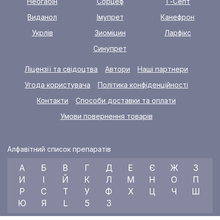
Неогабін
Сорцеф
Т-Септ
Виданол
Імупрет
Канефрон
Укрлів
Зиоміцин
Ларфікс
Синупрет
Ліцензії та свідоцтва
Автори
Наші партнери
Угода користувача
Політика конфіденційності
Контакти
Способи доставки та оплати
Умови повернення товарів
Алфавітний список препаратів
А
Б
В
Г
Д
Е
Є
Ж
З
И
І
Й
К
Л
М
Н
О
П
Р
С
Т
У
Ф
Х
Ц
Ч
Ш
Ю
Я
L
5
3