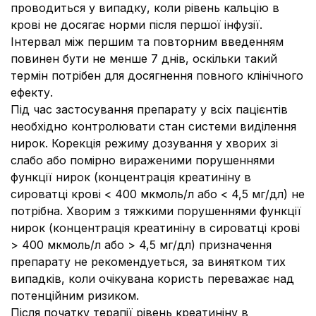
проводиться у випадку, коли рівень кальцію в
крові не досягає норми після першої інфузії.
Інтервал між першим та повторним введенням
повинен бути не менше 7 днів, оскільки такий
термін потрібен для досягнення повного клінічного
ефекту.
Під час застосування препарату у всіх пацієнтів
необхідно контролювати стан системи виділення
нирок. Корекція режиму дозування у хворих зі
слабо або помірно вираженими порушеннями
функції нирок (концентрація креатиніну в
сироватці крові < 400 мкмоль/л або < 4,5 мг/дл) не
потрібна. Хворим з тяжкими порушеннями функції
нирок (концентрація креатиніну в сироватці крові
> 400 мкмоль/л або > 4,5 мг/дл) призначення
препарату не рекомендуеться, за винятком тих
випадків, коли очікувана користь переважає над
потенційним ризиком.
Після початку терапії рівень креатиніну в