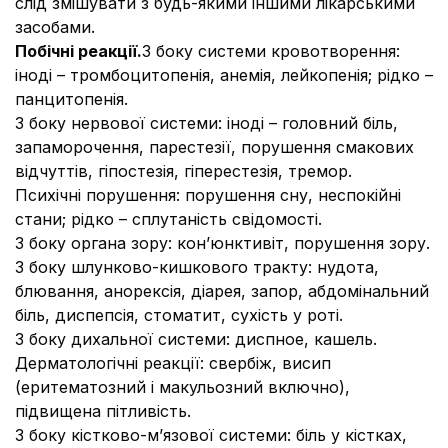
слід змішувати з будь-якими іншими лікарськими
засобами.
Побічні реакції.
З боку системи кровотворення:
іноді – тромбоцитопенія, анемія, лейкопенія; рідко –
панцитопенія.
З боку нервової системи:
іноді
–
головний біль,
запаморочення, парестезії, порушення смакових
відчуттів, гіпостезія, гіперестезія, тремор.
Психічні порушення:
порушення сну, неспокійні
стани; рідко – сплутаність свідомості.
З боку органа зору:
кон’юнктивіт, порушення зору.
З боку шлунково-кишкового тракту:
нудота,
блювання, анорексія, діарея, запор, абдомінальний
біль, диспепсія, стоматит, сухість у роті.
З боку дихальної системи:
диспное, кашель.
Дерматологічні реакції:
свербіж, висип
(еритематозний і макульозний включно),
підвищена пітливість.
З боку кістково-м’язової системи:
біль у кістках,