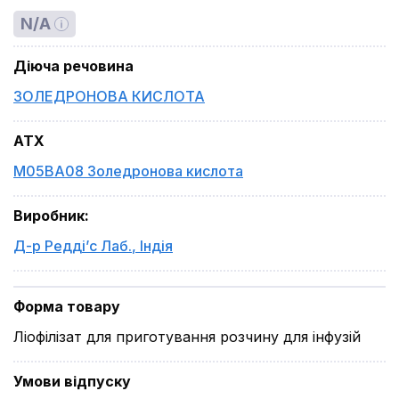
N/A
Діюча речовина
ЗОЛЕДРОНОВА КИСЛОТА
ATX
M05BA08 Золедронова кислота
Виробник
:
Д-р Редді’с Лаб.
,
Індія
Форма товару
Ліофілізат для приготування розчину для інфузій
Умови відпуску