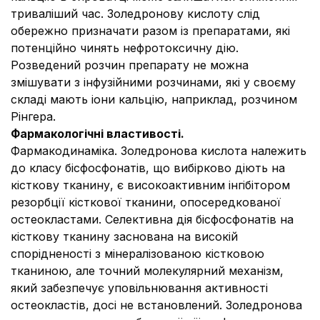
триваліший час. Золедронову кислоту слід
обережно призначати разом із препаратами, які
потенційно чинять нефротоксичну дію.
Розведений розчин препарату не можна
змішувати з інфузійними розчинами, які у своєму
складі мають іони кальцію, наприклад, розчином
Рінгера.
Фармакологічні властивості.
Фармакодинаміка.
Золедронова кислота належить
до класу бісфоcфонатів, що вибірково діють на
кісткову тканину, є високоактивним інгібітором
резорбції кісткової тканини, опосередкованої
остеокластами. Селективна дія бісфосфонатів на
кісткову тканину заснована на високій
спорідненості з мінералізованою кістковою
тканиною, але точний молекулярний механізм,
який забезпечує уповільнювання активності
остеокластів, досі не встановлений. Золедронова