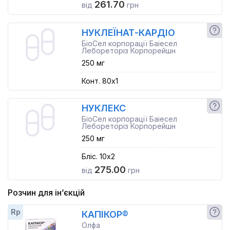
261.70
від
грн
НУКЛЕЇНАТ-КАРДІО
БіоСел корпорації Баіесел
Лебореторіз Корпорейшн
250 мг
Конт. 80x1
НУКЛЕКС
БіоСел корпорації Баіесел
Лебореторіз Корпорейшн
250 мг
Бліс. 10x2
275.00
від
грн
Розчин для ін’єкцій
Rp
КАПІКОР®
Олфа