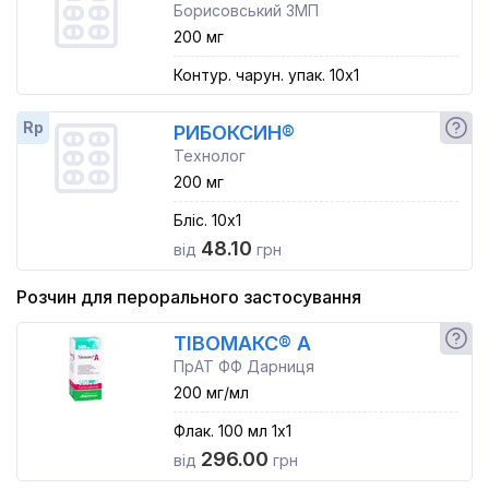
Борисовський ЗМП
200 мг
Контур. чарун. упак. 10x1
Rp
РИБОКСИН®
Технолог
200 мг
Бліс. 10x1
48.10
від
грн
Розчин для перорального застосування
ТІВОМАКС® А
ПрАТ ФФ Дарниця
200 мг/мл
Флак. 100 мл 1x1
296.00
від
грн