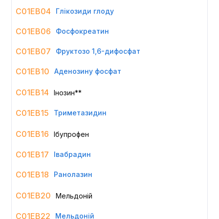
C01EB04
Глікозиди глоду
C01EB06
Фосфокреатин
C01EB07
Фруктозо 1,6-дифосфат
C01EB10
Аденозину фосфат
C01EB14
Інозин**
C01EB15
Триметазидин
C01EB16
Ібупрофен
C01EB17
Івабрадин
C01EB18
Ранолазин
C01EB20
Мельдоній
C01EB22
Мельдоній