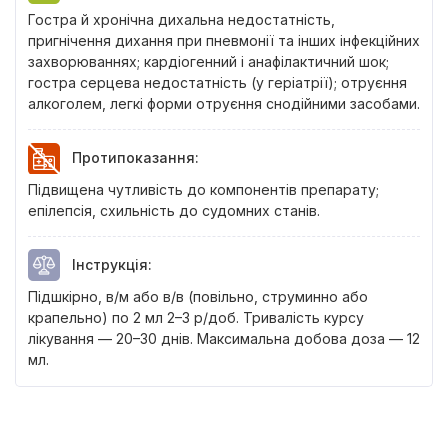
Гостра й хронічна дихальна недостатність,
пригнічення дихання при пневмонії та інших інфекційних
захворюваннях; кардіогенний і анафілактичний шок;
гостра серцева недостатність (у геріатрії); отруєння
алкоголем, легкі форми отруєння снодійними засобами.
Протипоказання
:
Підвищена чутливість до компонентів препарату;
епілепсія, схильність до судомних станів.
Інструкція
:
Підшкірно, в/м або в/в (повільно, струминно або
крапельно) по 2 мл 2–3 р/доб. Тривалість курсу
лікування — 20–30 днів. Максимальна добова доза — 12
мл.