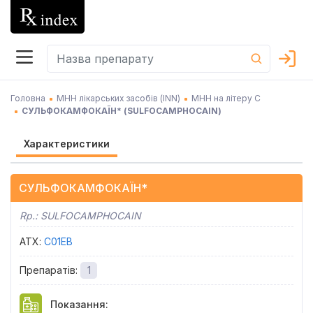
Головна
МНН лікарських засобів (INN)
МНН на літеру С
СУЛЬФОКАМФОКАЇН*
(
SULFOCAMPHOCAIN
)
Характеристики
СУЛЬФОКАМФОКАЇН*
Rp.:
SULFOCAMPHOCAIN
АТХ
:
C01EB
Препаратів
:
1
Показання
: