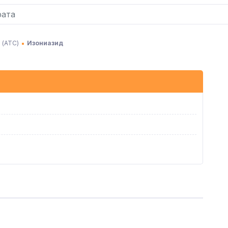
 (АТC)
Изониазид