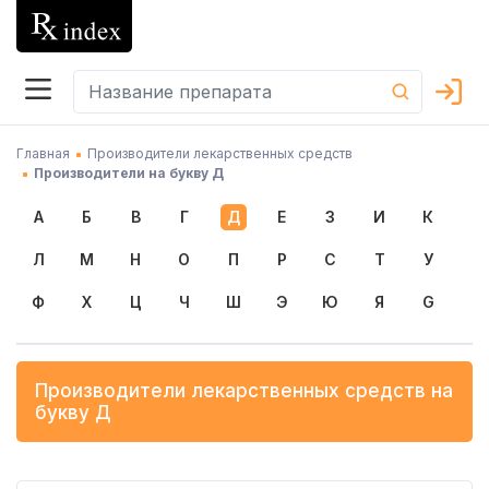
Главная
Производители лекарственных средств
Производители на букву Д
А
Б
В
Г
Д
Е
З
И
К
Л
М
Н
О
П
Р
С
Т
У
Ф
Х
Ц
Ч
Ш
Э
Ю
Я
G
Производители лекарственных средств на
букву
Д