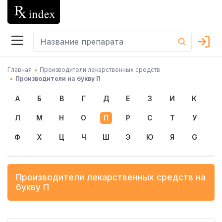
Главная
Производители лекарственных средств
Производители на букву П
А
Б
В
Г
Д
Е
З
И
К
Л
М
Н
О
П
Р
С
Т
У
Ф
Х
Ц
Ч
Ш
Э
Ю
Я
G
Производители лекарственных средств на
букву
П