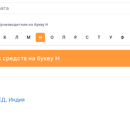
Производители на букву Н
К
Л
М
Н
О
П
Р
С
Т
У
Ф
 средств на букву
Н
Д, Индия