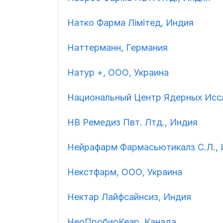
Натко Фарма Лімітед, Индия
Наттерманн, Германия
Натур +, ООО, Украина
Национальный Центр Ядерных Исс
НВ Ремедиз Пвт. Лтд., Индия
Нейрафарм Фармасьютикалз С.Л., 
Некстфарм, ООО, Украина
Нектар Лайфсайнсиз, Индия
НеоПробиоКеар, Канада