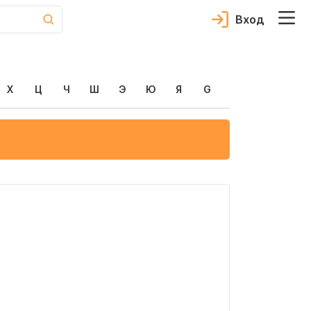
Вход
Х
Ц
Ч
Ш
Э
Ю
Я
G