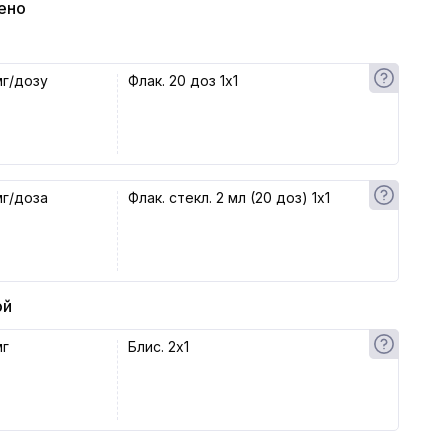
ено
мг/дозу
Флак. 20 доз 1x1
мг/доза
Флак. стекл. 2 мл (20 доз) 1x1
ой
мг
Блис. 2x1