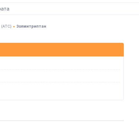
 (АТC)
Золмитриптан