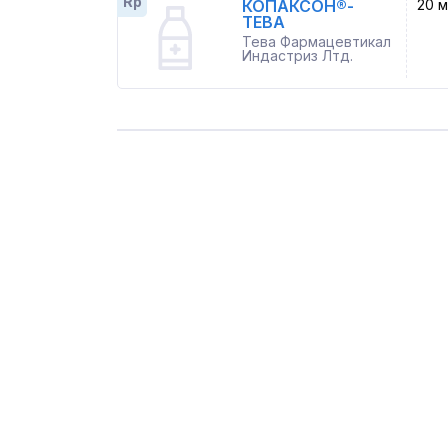
Rp
КОПАКСОН®-
20 м
ТЕВА
Тева Фармацевтикал
Индастриз Лтд.