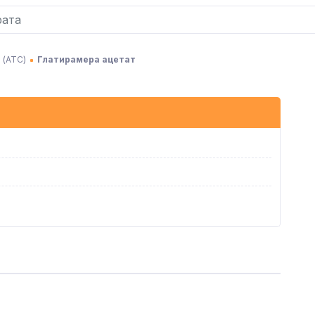
 (АТC)
Глатирамера ацетат