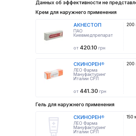
Данных об эффективности не представл
Крем для наружнего применения
АКНЕСТОП
200 
ПАО
Киевмедпрепарат
420.10
от
грн
СКИНОРЕН®
200 
ЛЕО Фарма
Мануфактуринг
Италии СРЛ
441.30
от
грн
Гель для наружнего применения
СКИНОРЕН®
150 
ЛЕО Фарма
Мануфактуринг
Италии СРЛ