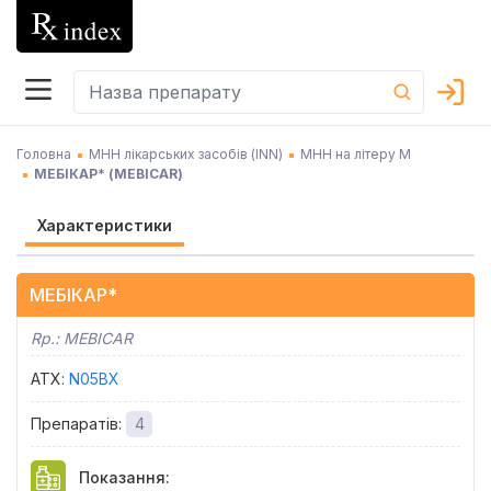
Головна
МНН лікарських засобів (INN)
МНН на літеру М
МЕБІКАР*
(
MEBICAR
)
Характеристики
МЕБІКАР*
Rp.:
MEBICAR
АТХ
:
N05BX
Препаратів
:
4
Показання
: