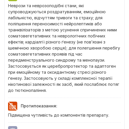
Неврози та неврозоподібні стани, які
супроводжуються роздратуванням, емоційною
лабільністю, відчуттям тривоги та страху; для
поліпшення переносимості нейролептиків або
транквілізаторів з метою усунення спричинених ними
соматовегетативних та неврологічних побічних
ефектів; кардіалгії різного ґенезу (не пов’язані з
ішемічною хворобою серця); для полегшення перебігу
соматовегетативних проявів під час
передменструального синдрому та менопаузи.
Застосовується як церебропротектор та адаптоген
при емоційному та оксидантному стресі різного
ґенезу. Застосовують у складі комплексної терапії
нікотинової залежності як засіб, який послаблює потяг
до тютюнопаління.
Протипоказання
:
Підвищена чутливість до компонентів препарату.