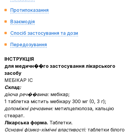
Протипоказання
Взаємодія
Спосіб застосування та дози
Передозування
ІНСТРУКЦІЯ
для медичн��го застосування лікарського
засобу
МЕБІКАР ІС
Склад:
діюча реч��вина:
мебікар;
1 таблетка містить мебікару 300 мг (0, 3 г);
допоміжні речовини:
метилцелюлоза, кальцію
стеарат.
Лікарська форма.
Таблетки.
Основні фізико-хімічні властивості:
таблетки білого