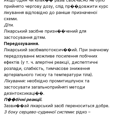
Якщо один чи кільк�� разів своєчасно не було
прийнято чергову дозу, слід пр��довжити курс
лікування відповідно до раніше призначеної
схеми.
Діти.
Лікарський засібне призн��чений для
застосування дітям.
Передозування.
Лікарський засібмалотоксич��ий. При значному
передозуванні можливе посилення побічних
ефектів (у т. ч. алергічні реакції, диспептичні
розлади, слабкість, тимчасове зниження
артеріального тиску та температури тіла).
Лікування:
необхідно промитишлунок та
застосувати загальноприйняті методи
дезінтоксикаці��.
П��бічні реакції.
Зазви��ай лікарський засіб переноситься добре.
З боку серцево-судинної системи:
рідко –