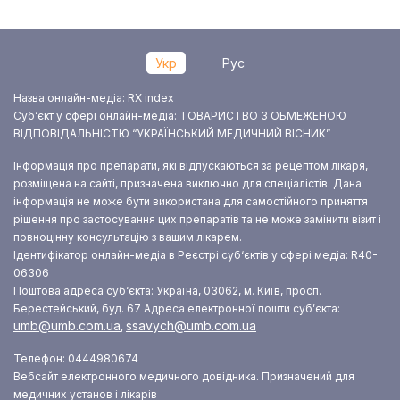
Укр
Рус
Назва онлайн-медіа: RX index
Суб‘єкт у сфері онлайн-медіа: ТОВАРИСТВО З ОБМЕЖЕНОЮ
ВІДПОВІДАЛЬНІСТЮ “УКРАЇНСЬКИЙ МЕДИЧНИЙ ВІСНИК”
Інформація про препарати, які відпускаються за рецептом лікаря,
розміщена на сайті, призначена виключно для спеціалістів. Дана
інформація не може бути використана для самостійного приняття
рішення про застосування цих препаратів та не може замінити візит і
повноцінну консультацію з вашим лікарем.
Ідентифікатор онлайн-медіа в Реєстрі суб‘єктів у сфері медіа: R40-
06306
Поштова адреса суб‘єкта: Україна, 03062, м. Київ, просп.
Берестейський, буд. 67
Адреса електронної пошти суб’єкта:
umb@umb.com.ua
ssavych@umb.com.ua
,
Телефон: 0444980674
Вебсайт електронного медичного довідника. Призначений для
медичних установ і лікарів