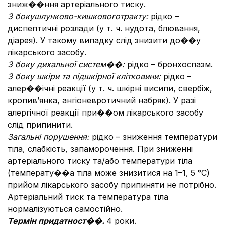
зниж��ння артеріального тиску.
З боку
шлунково-кишкового
тракту:
рідко –
диспептичні розлади (у т. ч. нудота, блювання,
діарея). У такому випадку слід знизити до��у
лікарського засобу.
З боку дихальної систем��:
рідко – бронхоспазм.
З боку шкіри та підшкірної клітковини:
рідко –
алер��ічні реакції (у т. ч. шкірні висипи, свербіж,
кропив’янка, ангіоневротичний набряк). У разі
алергічної реакції при��ом лікарського засобу
слід припинити.
Загальні порушення:
рідко – зниження температури
тіла, слабкість, запаморочення. При зниженні
артеріального тиску та/або температури тіла
(температу��а тіла може знизитися на 1–1, 5 °С)
прийом лікарського засобу припиняти не потрібно.
Артеріальний тиск та температура тіла
нормалізуються самостійно.
Термін придатност��.
4 роки.