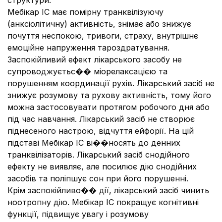
структури.
Мебікар ІС має помірну транквілізуючу
(анксіолітичну) активність, знімає або знижує
почуття неспокою, тривоги, страху, внутрішнє
емоційне напруження тароздратування.
Заспокійливий ефект лікарського засобу не
супроводжуєтьс�� міорелаксацією та
порушенням координації рухів. Лікарський засіб не
знижує розумову та рухову активність, тому його
можна застосовувати протягом робочого дня або
під час навчання. Лікарський засіб не створює
піднесеного настрою, відчуття ейфорії. На цій
підставі Мебікар ІС ві��носять до денних
транквілізаторів. Лікарський засіб снодійного
ефекту не виявляє, але посилює дію снодійних
засобів та поліпшує сон при його порушенні.
Крім заспокійливо�� дії, лікарський засіб чинить
ноотропну дію. Мебікар ІС покращує когнітивні
функції, підвищує увагу і розумову