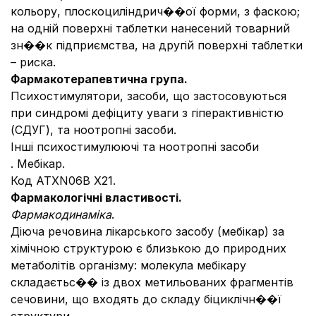
кольору, плоскоциліндрич��ої форми, з фаскою;
на одній поверхні таблетки нанесений товарний
зн��к підприємства, на другій поверхні таблетки
– риска.
Фармакотерапевтична група.
Психостимулятори, засоби, що застосовуються
при синдромі дефіциту уваги з гіперактивністю
(СДУГ), та ноотропні засоби.
Інші психостимулюючі та ноотропні засоби
. Мебікар.
Код АТХN06B X21.
Фармакологічні властивості.
Фармакодинаміка
.
Діюча речовина лікарського засобу (мебікар) за
хімічною структурою є близькою до природних
метаболітів організму: молекула мебікару
складаєтьс�� із двох метильованих фрагментів
сечовини, що входять до складу біциклічн��ї