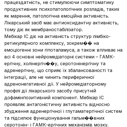
працездатність, не стимулюючи симптоматику
продуктивних психопатологічних розладів, таких
як марення, патологічна емоційна активність.
Лікарський засіб має антиоксидантну активність,
тому діє як мембраностабілізатор.
Мебікар ІС діє на активність структур лімбіко-
ретикулярного комплексу, зокрем�� на
емоціогенні зони гіпоталамуса, а також впливає на
всі 4 основні нейромедіаторні системи – ГАМК-
ергічну, холінергіч��у, серотонінергічну та
адренергічну, що сприяє їх збалансованості та
інтеграції, але не чинить периферичної
адренонегативної дії. У нейромедіаторному
профілі дії лікарського засобу присутній
дофамінпозитивний компонент. Мебікар ІС
проявляє антагоністичну активність відносно
збудження адренергічної і глутаматергічної систем
та підсилює функціонування гальм��вних
серотонін- і ГАМК-ергічних механізмів мозку.