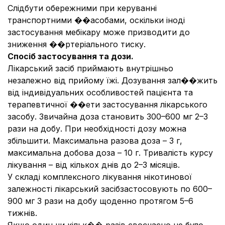
Слідбути обережними при керуванні
транспортними ��асобами, оскільки іноді
застосування мебікару може призводити до
зниження ��ртеріального тиску.
Спосіб застосування та дози.
Лікарський засіб приймають внутрішньо
незалежно від прийому їжі. Дозування зал��жить
від індивідуальних особливостей пацієнта та
терапевтичної ��ети застосування лікарського
засобу. Звичайна доза становить 300–600 мг 2–3
рази на добу. При необхідності дозу можна
збільшити. Максимальна разова доза – 3 г,
максимальна добова доза – 10 г. Тривалість курсу
лікування – від кількох днів до 2–3 місяців.
У складі комплексного лікування нікотинової
залежності лікарський засібзастосовують по 600–
900 мг 3 рази на добу щоденно протягом 5–6
тижнів.