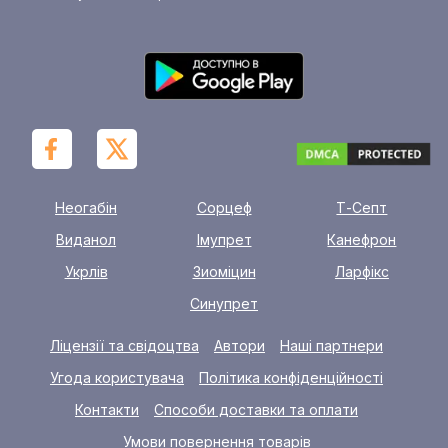
Неогабін
Сорцеф
Т-Септ
Виданол
Імупрет
Канефрон
Укрлів
Зиоміцин
Ларфікс
Синупрет
Ліцензії та свідоцтва
Автори
Наші партнери
Угода користувача
Політика конфіденційності
Контакти
Способи доставки та оплати
Умови повернення товарів