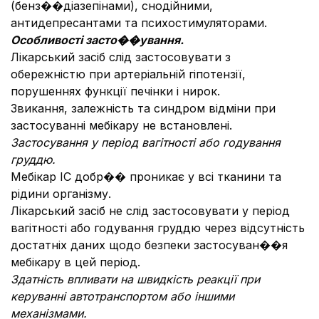
(бенз��діазепінами), снодійними,
антидепресантами та психостимуляторами.
Особливості засто��ування.
Лікарський засіб слід застосовувати з
обережністю при артеріальній гіпотензії,
порушеннях функції печінки і нирок.
Звикання, залежність та синдром відміни при
застосуванні мебікару не встановлені.
Застосування у період вагітності або годування
груддю.
Мебікар ІС добр�� проникає у всі тканини та
рідини організму.
Лікарський засіб не слід застосовувати у період
вагітності або годування груддю через відсутність
достатніх даних щодо безпеки застосуван��я
мебікару в цей період.
Здатність впливати на швидкість реакції при
керуванні автотранспортом або іншими
механізмами.