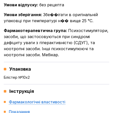
Умови відпуску
:
без рецепта
Умови зберігання
:
Збе��ігати в оригінальній
упаковці при температурі н�� вище 25 °С.
Фармакотерапевтична група
:
Психостимулятори,
засоби, що застосовуються при синдромі
дефіциту уваги з гіперактивністю (СДУГ), та
ноотропні засоби. Інші психостимулюючі та
ноотропні засоби. Мебікар.
Упаковка
Блістер №10x2
Інструкція
Фармакологічні властивості
Показання