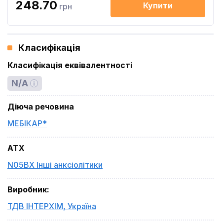
248.70
Купити
грн
Класифікація
Класифікація еквівалентності
N/A
Діюча речовина
МЕБІКАР*
ATX
N05BX Інші анксіолітики
Виробник
:
ТДВ ІНТЕРХІМ
,
Україна