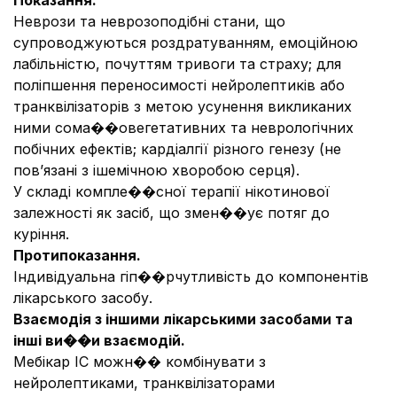
Показання.
Неврози та неврозоподібні стани, що
супроводжуються роздратуванням, емоційною
лабільністю, почуттям тривоги та страху; для
поліпшення переносимості нейролептиків або
транквілізаторів з метою усунення викликаних
ними сома��овегетативних та неврологічних
побічних ефектів; кардіалгії різного генезу (не
пов’язані з ішемічною хворобою серця).
У складі компле��сної терапії нікотинової
залежності як засіб, що змен��ує потяг до
куріння.
Протипоказання.
Індивідуальна гіп��рчутливість до компонентів
лікарського засобу.
Взаємодія з іншими лікарськими засобами та
інші ви��и взаємодій.
Мебікар ІС можн�� комбінувати з
нейролептиками, транквілізаторами