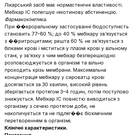
Лікарський засіб має нормастенічні властивості.
Мебікар ІС полегшує нікотинову абстиненцію.
Фармакокінетика
.
При ��ероральному застосуванні біодоступність
становить 77–80 %; до 40 % мебікару зв’язується
з ��ритроцитами; решта 60 % не зв’язується з
білками крові і міститься у плазмі крові у вільному
стані, у зв’язку з чим мебікар безперешкодно
розповсюджується в організмі та вільно
проходить крізь мембрани. Максимальна
концентрація мебікару у сироватці крові
досягається за 30 хвилин, високий рівень
зберігається протягом 3–4 годин, потім поступово
знижується. Мебікар ІС повністю виводиться з
організму з сечею протягом доби, не
накопичується та не підляг��є біохімічним
перетворенням в організмі.
Клінічні характеристики.