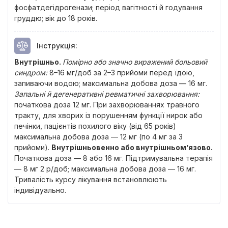
фосфатдегідрогенази; період вагітності й годування
груддю; вік до 18 років.
Інструкція
:
Внутрішньо.
Помірно або значно виражений больовий
синдром
:
8–16 мг/доб за 2–3 прийоми перед їдою,
запиваючи водою; максимальна добова доза — 16 мг.
Запальні й дегенеративні ревматичні захворювання:
початкова доза 12 мг. При захворюваннях травного
тракту, для хворих із порушенням функції нирок або
печінки, пацієнтів похилого віку (від 65 років)
максимальна добова доза — 12 мг (по 4 мг за 3
прийоми).
Внутрішньовенно або внутрішньом’язово.
Початкова доза — 8 або 16 мг. Підтримувальна терапія
— 8 мг 2 р/доб; максимальна добова доза — 16 мг.
Тривалість курсу лікування встановлюють
індивідуально.