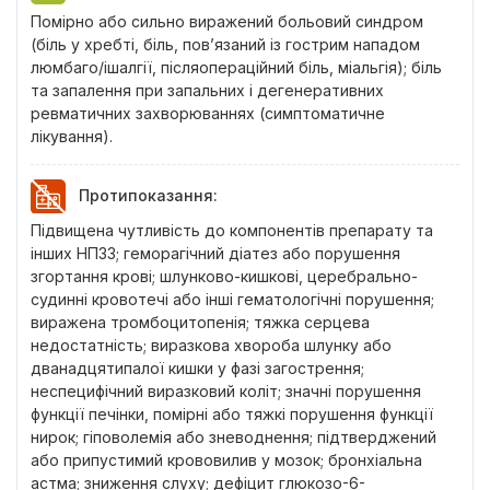
Помірно або сильно виражений больовий синдром
(біль у хребті, біль, пов’язаний із гострим нападом
люмбаго/ішалгії, післяопераційний біль, міальгія); біль
та запалення при запальних і дегенеративних
ревматичних захворюваннях (симптоматичне
лікування).
Протипоказання
:
Підвищена чутливість до компонентів препарату та
інших НПЗЗ; геморагічний діатез або порушення
згортання крові; шлунково-кишкові, церебрально-
судинні кровотечі або інші гематологічні порушення;
виражена тромбоцитопенія; тяжка серцева
недостатність; виразкова хвороба шлунку або
дванадцятипалої кишки у фазі загострення;
неспецифічний виразковий коліт; значні порушення
функції печінки, помірні або тяжкі порушення функції
нирок; гіповолемія або зневоднення; підтверджений
або припустимий крововилив у мозок; бронхіальна
астма; зниження слуху; дефіцит глюкозо-6-