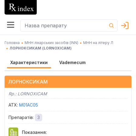
Головна
МНН лікарських засобів (INN)
МНН на літеру Л
ЛОРНОКСИКАМ
(
LORNOXICAM
)
Характеристики
Vademecum
ЛОРНОКСИКАМ
Rp.:
LORNOXICAM
АТХ
:
M01AC05
Препаратів
:
3
Показання
: