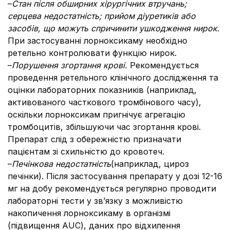
–
Стан після обширних хірургічних втручань;
серцева недостатність; прийом діуретиків або
засобів, що можуть спричинити ушкодження нирок
.
При застосуванні лорноксикаму необхідно
ретельно контролювати функцію нирок.
–
Порушення згортання крові.
Рекомендується
проведення ретельного клінічного дослідження та
оцінки лабораторних показників (наприклад,
активованого часткового тромбінового часу),
оскільки лорноксикам пригнічує агрегацію
тромбоцитів, збільшуючи час згортання крові.
Препарат слід з обережністю призначати
пацієнтам зі схильністю до кровотеч.
–
Печінкова недостатність
(наприклад, цироз
печінки). Після застосування препарату у дозі 12-16
мг на добу рекомендується регулярно проводити
лабораторні тести у зв’язку з можливістю
накопичення лорноксикаму в організмі
(підвищення AUC), даних про відхилення