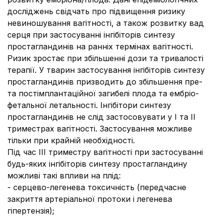
досліджень свідчать про підвищення ризику
невиношування вагітності, а також розвитку вад
серця при застосуванні інгібіторів синтезу
простагландинів на ранніх термінах вагітності.
Ризик зростає при збільшенні дози та тривалості
терапії.
У тварин застосування інгібіторів синтезу
простагландинів призводить до збільшення пре-
та постімплантаційної загибелі плода та ембріо-
фетальної летальності. Інгібітори синтезу
простагландинів не слід застосовувати у І та ІІ
триместрах вагітності. Застосування можливе
тільки при крайній необхідності.
Під час ІІІ триместру вагітності при застосуванні
будь-яких інгібіторів синтезу простагландину
можливі такі впливи на плід:
- серцево-легенева токсичність (передчасне
закриття артеріальної протоки і легенева
гіпертензія);