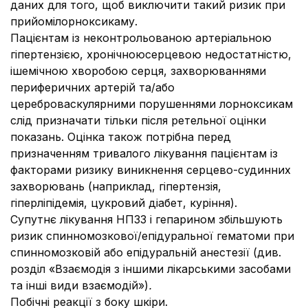
даних для того, щоб виключити такий ризик при
прийомілорноксикаму.
Пацієнтам із неконтрольованою артеріальною
гіпертензією, хронічною
серцевою недостатністю,
ішемічною хворобою серця, захворюваннями
периферичних артерій та/або
цереброваскулярними порушеннями лорноксикам
слід призначати тільки після ретельної оцінки
показань. Оцінка також потрібна перед
призначенням тривалого лікування пацієнтам із
факторами ризику виникнення серцево-судинних
захворювань (наприклад, гіпертензія,
гіперліпідемія, цукровий діабет, куріння).
Супутнє лікування НПЗЗ і гепарином збільшують
ризик спинномозкової/епідуральної гематоми при
спинномозковій або епідуральній анестезії (див.
розділ «Взаємодія з іншими лікарськими засобами
та інші види взаємодій»)
.
Побічні реакції з боку шкіри.