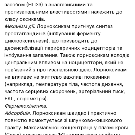
засобом (НПЗЗ) з аналгезивними та
протизапальними властивостями і належить до
класу оксикамів.
Механізм дії
. Лорноксикам пригнічує синтез
простагландинів (інгібування ферменту
циклооксигенази), що призводить до
десенсибілізації периферичних ноцицепторів та
інгібування запалення. Також лорноксикам володіє
центральним впливом на ноцицептори, який не
пов’язаний з протизапальною дією. Лорноксикам
не впливає на життєво важливі показники
(наприклад, температура тіла, частота дихання,
частота серцевих скорочень, артеріальний тиск,
ЕКГ, спірометрія).
Фармакокінетика.
Абсорбція.
Лорноксикам швидко і практично
повністю всмоктується зі шлунково-кишкового
тракту. Максимальної концентрації у плазмі крові
(Сmax) досягає через 1-2 години після прийому