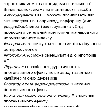
лорноксикамом та антацидами не виявлено).
Вплив лорноксикаму на інші лікарські засоби.
Антикоагулянти
: НПЗЗ можуть посилювати дію
антикоагулянтів, наприклад, варфарину (див.
розділ
«Особливості застосування»). Слід
проводити ретельний моніторинг міжнародного
нормалізованого індексу.
Фенпрокумон
: знижується ефективність лікування
фенпрокоумоном.
Інгібітори АПФ
: може зменшувати дію інгібіторів
АПФ.
Діуретики:
послаблення діуретичного та
гіпотензивного ефекту петльових, тіазидних і
калійзберігаючих діуретиків.
Блокатори бета-адренорецепторів:
зниження
гіпотензивного ефекту.
Блокатори рецепторів ангіотензину ІІ
: зниження
гіпотензивного ефекту.
Метотрексат:
підвищення концентрації