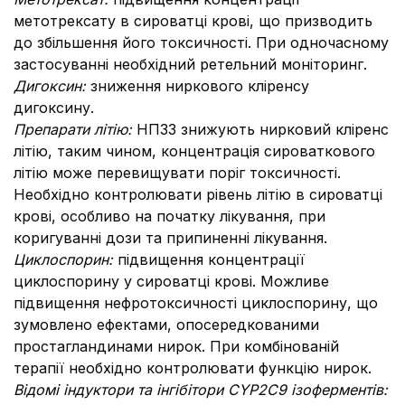
метотрексату в сироватці крові, що призводить
до збільшення його токсичності. При одночасному
застосуванні необхідний ретельний моніторинг.
Дигоксин:
зниження ниркового кліренсу
дигоксину.
Препарати літію:
НПЗЗ знижують нирковий кліренс
літію, таким чином, концентрація сироваткового
літію може перевищувати поріг токсичності.
Необхідно контролювати рівень літію в сироватці
крові, особливо на початку лікування, при
коригуванні дози та припиненні лікування.
Циклоспорин:
підвищення концентрації
циклоспорину у сироватці крові. Можливе
підвищення нефротоксичності циклоспорину, що
зумовлено ефектами, опосередкованими
простагландинами нирок. При комбінованій
терапії необхідно контролювати функцію нирок.
Відомі індуктори та інгібітори CYP2C9 ізоферментів: