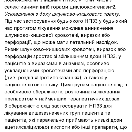
селективними інгібіторами циклооксигенази-2.
Ускладнення з боку шлунково-кишкового тракту
.
Під час застосування будь-якого НПЗЗ у будь-який
час протягом лікування можливе виникнення
шлунково-кишкової кровотечі, виразки або
перфорації, що може мати летальний наслідок.
Ризик шлунково-кишкових кровотеч, виразок або
перфорацій зростає зі збільшенням дози НПЗЗ, у
пацієнтів з виразками в анамнезі, особливо
ускладненими кровотечами або перфорацією
(див. розділ «Протипоказання»), а також у
пацієнтів літнього віку. Цим групам пацієнтів слід з
особливою обережністю розпочинати лікування
препаратом у найменших терапевтичних дозах.
З обережністю слід застосовувати НПЗЗ для
лікування вищезазначених груп пацієнтів та
пацієнтів, які паралельно приймають низькі дози
ацетилсаліцилової кислоти або інші препарати, що