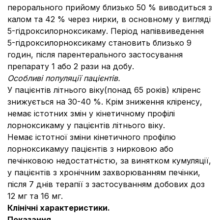
перорального прийому близько 50 % виводиться з
калом та 42 % через нирки, в основному у вигляді
5-гідроксилорноксикаму. Період напіввиведення
5-гідроксилорноксикаму становить близько 9
годин, після парентерального застосування
препарату 1 або 2 рази на добу.
Особливі популяції пацієнтів.
У пацієнтів літнього віку(понад 65 років) кліренс
знижується на 30-40 %. Крім зниження кліренсу,
немає істотних змін у кінетичному профілі
лорноксикаму у пацієнтів літнього віку.
Немає істотної зміни кінетичного профілю
лорноксикамуу пацієнтів з нирковою або
печінковою недостатністю, за винятком кумуляції,
у пацієнтів з хронічним захворюванням печінки,
після 7 днів терапії з застосуванням добових доз
12 мг та 16 мг.
Клінічні характеристики.
Показання.