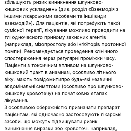
збільшують ризик виникнення шлунково-
кишкових ускладнень (див. розділ «Взаємодія з
іншими лікарськими засобами та інші види
взаємодій»)
.
Для пацієнтів, які потребують такої
сумісної терапії, лікування можливо проводити на
тлі одночасного прийому захисних агентів
(наприклад, мізопростолу або інгібіторів протонної
помпи). Рекомендується проведення клінічного
спостереження через регулярні проміжки часу.
Пацієнти з токсичним впливом на шлунково-
кишковий тракт в анамнезі, особливо літнього
віку, мають повідомитипро будь-які незвичні
абдомінальні симптоми (особливо про шлунково-
кишкову кровотечу) на початкових етапах
лікування.
З особливою обережністю призначати препарат
пацієнтам, які одночасно застосовують лікарські
засоби, що можуть підвищувати ризик
виникнення виразки або кровотечі, наприклад,