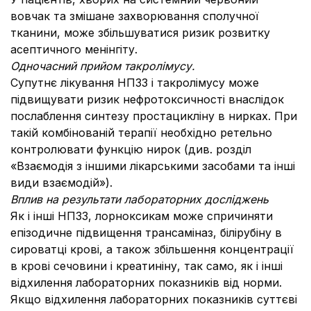
вовчак та змішане захворювання сполучної
тканини, може збільшуватися ризик розвитку
асептичного менінгіту.
Одночасний прийом такролімусу.
Супутнє лікування НПЗЗ і такролімусу може
підвищувати ризик нефротоксичності внаслідок
послаблення синтезу простацикліну в нирках. При
такій комбінованій терапії необхідно ретельно
контролювати функцію нирок (див. розділ
«Взаємодія з іншими лікарськими засобами та інші
види взаємодій»).
Вплив на результати лабораторних досліджень
Як і інші НПЗЗ, лорноксикам може спричиняти
епізодичне підвищення трансаміназ, білірубіну в
сироватці крові, а також збільшення концентрації
в крові сечовини і креатиніну, так само, як і інші
відхилення лабораторних показників від норми.
Якщо відхилення лабораторних показників суттєві