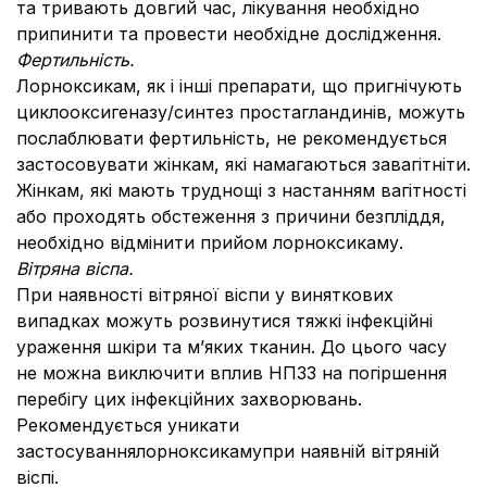
та тривають довгий час, лікування необхідно
припинити та провести необхідне дослідження.
Фертильність.
Лорноксикам, як і інші препарати, що пригнічують
циклооксигеназу/синтез простагландинів, можуть
послаблювати фертильність, не рекомендується
застосовувати жінкам, які намагаються завагітніти.
Жінкам, які мають труднощі з настанням вагітності
або проходять обстеження з причини безпліддя,
необхідно відмінити прийом лорноксикаму.
Вітряна віспа.
При наявності вітряної віспи у виняткових
випадках можуть розвинутися тяжкі інфекційні
ураження шкіри та м’яких тканин. До цього часу
не можна виключити вплив НПЗЗ на погіршення
перебігу цих інфекційних захворювань.
Рекомендується уникати
застосуваннялорноксикамупри наявній вітряній
віспі.