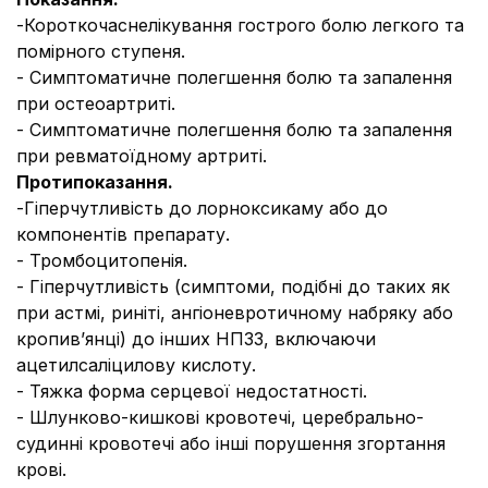
-Короткочаснелікування гострого болю легкого та
помірного ступеня.
- Симптоматичне полегшення болю та запалення
при остеоартриті.
- Симптоматичне полегшення болю та запалення
при ревматоїдному артриті.
Протипоказання.
-Гіперчутливість до лорноксикаму або до
компонентів препарату.
- Тромбоцитопенія.
- Гіперчутливість (симптоми, подібні до таких як
при астмі, риніті, ангіоневротичному набряку або
кропив’янці) до інших НПЗЗ, включаючи
ацетилсаліцилову кислоту.
- Тяжка форма серцевої недостатності.
- Шлунково-кишкові кровотечі, церебрально-
судинні кровотечі або інші порушення згортання
крові.