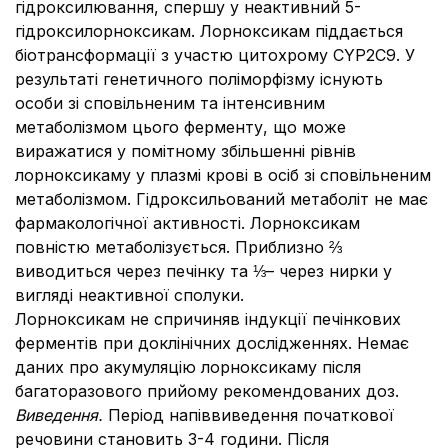
гідроксилювання, спершу у неактивний 5-
гідроксилорноксикам. Лорноксикам піддається
біотрансформації з участю цитохрому CYP2С9. У
результаті генетичного поліморфізму існують
особи зі сповільненим та інтенсивним
метаболізмом цього ферменту, що може
виражатися у помітному збільшенні рівнів
лорноксикаму у плазмі крові в осіб зі сповільненим
метаболізмом. Гідроксильований метаболіт не має
фармакологічної активності. Лорноксикам
повністю метаболізується. Приблизно ⅔
виводиться через печінку та ⅓– через нирки у
вигляді неактивної сполуки.
Лорноксикам не спричиняв індукції печінкових
ферментів при доклінічних дослідженнях. Немає
даних про акумуляцію лорноксикаму після
багаторазового прийому рекомендованих доз.
Виведення.
Період напіввиведення початкової
речовини становить 3-4 години. Після