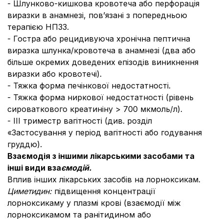
- Шлунково-кишкова кровотеча або перфорація
виразки в анамнезі, пов’язані з попередньою
терапією НПЗЗ.
- Гостра або рецидивуюча хронічна пептична
виразка шлунка/кровотеча в анамнезі (два або
більше окремих доведених епізодів виникнення
виразки або кровотечі).
- Тяжка форма печінкової недостатності.
- Тяжка форма ниркової недостатності (рівень
сироваткового креатиніну > 700 мкмоль/л).
- ІІІ триместр вагітності (див. розділ
«Застосування у період вагітності або годування
груддю).
Взаємодія з іншими лікарськими засобами та
інші види вза
ємодій.
Вплив інших лікарських засобів на лорноксикам.
Циметидин:
підвищення концентрації
лорноксикаму у плазмі крові (взаємодії між
лорноксикамом та ранітидином або