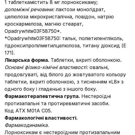
1 таблеткамістить 8 мг лорноксикаму;
допоміжні речовини:
лактози моногідрат,
целюлоза мікрокристалічна, повідон, натрію
кроскармелоза, магнію стеарат,
Оpadrywhite03F58750*.
*Оpadrywhite03F58750: тальк, поліетиленгліколь,
гідроксипропілметилцелюлоза, титану діоксид (Е
171).
Лікарська форма.
Таблетки, вкриті оболонкою.
Основні фізико-хімічні властивості:
овальні,
продовгуваті, від білого до жовтуватого кольору
таблетки, вкриті оболонкою, з тисненням «L8» з
одного боку і гладенькі з іншого боку.
Фармакотерапевтична група.
Нестероїдні
протизапальні та протиревматичні засоби.
Код АТХ М01А С05.
Фармакологічні властивості.
Фармакодинаміка.
Лорноксикам є нестероїдним протизапальним