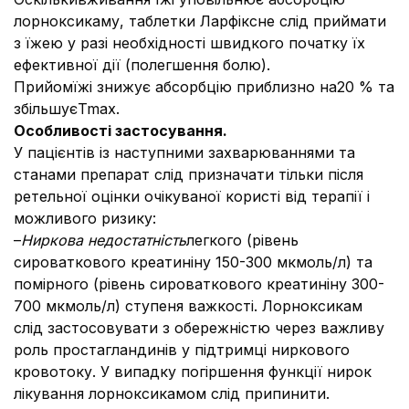
лорноксикаму, таблетки Ларфіксне слід приймати
з їжею у разі необхідності швидкого початку їх
ефективної дії (полегшення болю).
Прийомїжі знижує абсорбцію приблизно на20 % та
збільшуєTmax.
Особливості застосування.
У пацієнтів із наступними захварюваннями та
станами препарат слід призначати тільки після
ретельної оцінки очікуваної користі від терапії і
можливого ризику:
–
Ниркова недостатність
легкого (рівень
сироваткового креатиніну 150-300 мкмоль/л) та
помірного (рівень сироваткового креатиніну 300-
700 мкмоль/л) ступеня важкості. Лорноксикам
слід застосовувати з обережністю через важливу
роль простагландинів у підтримці ниркового
кровотоку. У випадку погіршення функції нирок
лікування лорноксикамом слід припинити.