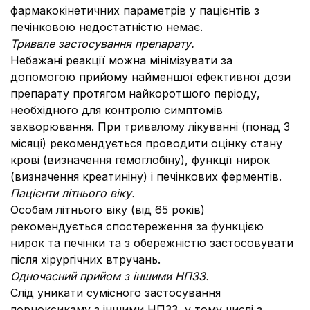
фармакокінетичних параметрів у пацієнтів з
печінковою недостатністю немає.
Тривале застосування препарату.
Небажані реакції можна мінімізувати за
допомогою прийому найменшої ефективної дози
препарату протягом найкоротшого періоду,
необхідного для контролю симптомів
захворювання. При тривалому лікуванні (понад 3
місяці) рекомендується проводити оцінку стану
крові (визначення гемоглобіну), функції нирок
(визначення креатиніну) і печінкових ферментів.
Пацієнти літнього віку.
Особам літнього віку (від 65 років)
рекомендується спостереження за функцією
нирок та печінки та з обережністю застосовувати
після хірургічних втручань.
Одночасний прийом з іншими НПЗЗ.
Слід уникати сумісного застосування
лорноксикаму з іншими НПЗЗ, у тому числі з