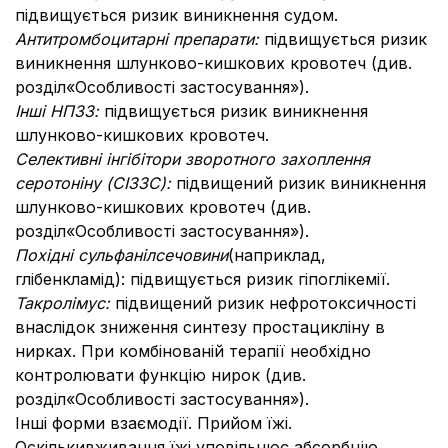
підвищується ризик виникнення судом.
Антитромбоцитарні препарати:
підвищується ризик
виникнення шлунково-кишкових кровотеч (див.
розділ
«Особливості застосування»).
Інші НПЗЗ:
підвищується ризик виникнення
шлунково-кишкових кровотеч.
Селективні інгібітори зворотного захоплення
серотоніну (СІЗЗС):
підвищений ризик виникнення
шлунково-кишкових кровотеч (див.
розділ
«Особливості застосування»).
Похідні сульфанілсечовини
(наприклад,
глібенкламід): підвищується ризик гіпоглікемії.
Такролімус:
підвищений ризик нефротоксичності
внаслідок зниження синтезу простацикліну в
нирках. При комбінованій терапії необхідно
контролювати функцію нирок (див.
розділ
«Особливості застосування»).
Інші форми взаємодії. Прийом їжі.
Оскількивживання їжі уповільнює абсорбцію