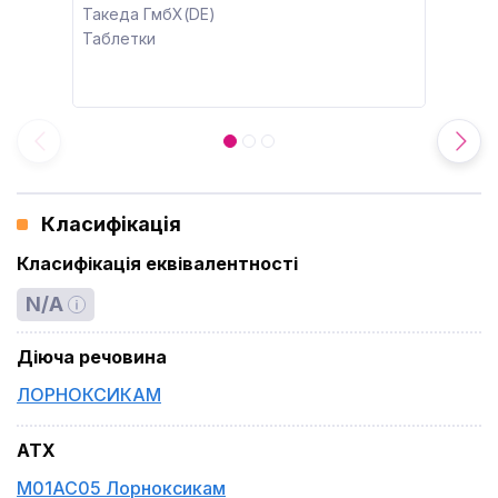
Такеда ГмбХ(DE)
Таблетки
Класифікація
Класифікація еквівалентності
N/A
Діюча речовина
ЛОРНОКСИКАМ
ATX
M01AC05 Лорноксикам