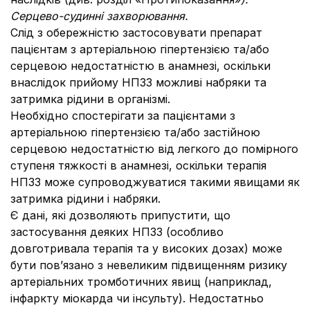
Серцево-судинні захворювання.
Слід з обережністю застосовувати препарат
пацієнтам з артеріальною гіпертензією та/або
серцевою недостатністю в анамнезі, оскільки
внаслідок прийому НПЗЗ можливі набряки та
затримка рідини в організмі.
Необхідно спостерігати за пацієнтами з
артеріальною гіпертензією та/або застійною
серцевою недостатністю від легкого до помірного
ступеня тяжкості в анамнезі, оскільки терапія
НПЗЗ може супроводжуватися такими явищами як
затримка рідини і набряки.
Є дані, які дозволяють припустити, що
застосування деяких НПЗЗ (особливо
довготривала терапія та у високих дозах) може
бути пов’язано з невеликим підвищенням ризику
артеріальних тромботичних явищ (наприклад,
інфаркту міокарда чи інсульту). Недостатньо