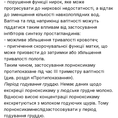
- порушення функції нирок, яке може
прогресувати до ниркової недостатності, а відтак
до зменшення кількості навколоплідних вод.
Вагітна та плід наприкінці вагітності можуть
піддатися таким впливам від застосування
інгібіторів синтезу простагландинів:
- можливе збільшення тривалості кровотеч;
- пригнічення скорочувальної функції матки, що
може призвести до затримки або збільшення
тривалості пологів.
Таким чином, застосування лорноксикаму
протипоказане під час ІІІ триместру вагітності
(див. розділ «Протипоказання»).
Період годування груддю.
Немає даних щодо
екскреції лорноксикаму у людське грудне молоко.
Відносно високі концентрації лорноксикаму
екскретуються з молоком годуючих щурів. Тому
лорноксикамнеслідзастосовувати у період
годування груддю.