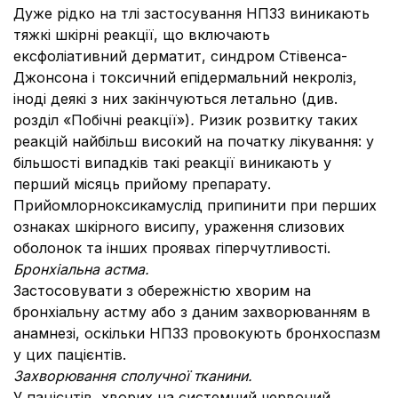
Дуже рідко на тлі застосування НПЗЗ виникають
тяжкі шкірні реакції, що включають
ексфоліативний дерматит, синдром Стівенса-
Джонсона і токсичний епідермальний некроліз,
іноді деякі з них закінчуються летально (див.
розділ «Побічні реакції»)
.
Ризик розвитку таких
реакцій найбільш високий на початку лікування: у
більшості випадків такі реакції виникають у
перший місяць прийому препарату.
Прийомлорноксикамуслід припинити при перших
ознаках шкірного висипу, ураження слизових
оболонок та інших проявах гіперчутливості.
Бронхіальна астма.
Застосовувати з обережністю хворим на
бронхіальну астму або з даним захворюванням в
анамнезі, оскільки НПЗЗ провокують бронхоспазм
у цих пацієнтів.
Захворювання сполучної тканини.
У пацієнтів, хворих на системний червоний