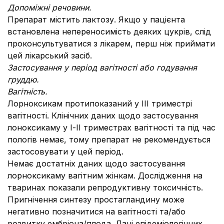
Допоміжні речовини.
Препарат містить лактозу. Якщо у пацієнта
встановлена непереносимість деяких цукрів, слід
проконсультуватися з лікарем, перш ніж приймати
цей лікарський засіб.
Застосування у період вагітності або годування
груддю.
Вагітність.
Лорноксикам протипоказаний у ІІІ триместрі
вагітності. Клінічних даних щодо застосування
лоноксикаму у І-ІІ триместрах вагітності та під час
пологів немає, тому препарат не рекомендується
застосовувати у цей період.
Немає достатніх даних щодо застосування
лорноксикаму вагітним жінкам. Дослідження на
тваринах показали репродуктивну токсичність.
Пригнічення синтезу простагландину може
негативно позначитися на вагітності та/або
розвитку ембріона/плода. Дані епідеміологічних