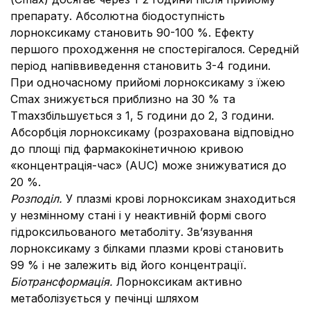
препарату. Абсолютна біодоступність
лорноксикаму становить 90-100 %. Ефекту
першого проходження не спостерігалося. Середній
період напіввиведення становить 3-4 години.
При одночасному прийомі лорноксикаму з їжею
Сmax знижується приблизно на 30 % та
Тmaxзбільшується з 1, 5 години до 2, 3 години.
Абсорбція лорноксикаму (розрахована відповідно
до площі під фармакокінетичною кривою
«концентрація-час» (AUC) може знижуватися до
20 %.
Розподіл.
У плазмі крові лорноксикам знаходиться
у незмінному стані і у неактивній формі свого
гідроксильованого метаболіту. Зв’язування
лорноксикаму з білками плазми крові становить
99 % і не залежить від його концентрації.
Біотрансформація.
Лорноксикам активно
метаболізується у печінці шляхом