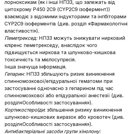
лорноксикам (як і інші НПЗЗ, що залежать від
цитохрому Р450 2С9 (CYP2C9 ізофермент))
взаємодіє з відомими індукторами та інгібіторами
СYP2С9 ізоферментів (див. розділ «Фармакологічні
властивості»).
Пеметрексед:
НПЗЗ можуть знижувати нирковий
кліренс пеметрекседу, внаслідок чого
підвищується ниркова та шлунково-кишкова
токсичність та мієлосупресія.
Інша значуща інформація.
Гепарин:
НПЗЗ збільшують ризик виникнення
спинномозкової/епідуральної гематоми при
застосуванні одночасно з гепарином під час
спинномозкової або епідуральної анестезії (див.
розділ
«Особливості застосування»).
Кортикостероїди
: збільшення ризику виникнення
шлунково-кишкових виразок або кровотеч (див.
розділ
«Особливості застосування»).
Антибактеріальні засоби групи хінолону: