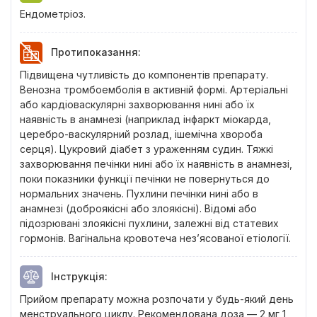
Ендометріоз.
Протипоказання
:
Підвищена чутливість до компонентів препарату.
Венозна тромбоемболія в активній формі. Артеріальні
або кардіоваскулярні захворювання нині або їх
наявність в анамнезі (наприклад інфаркт міокарда,
церебро-васкулярний розлад, ішемічна хвороба
серця). Цукровий діабет з ураженням судин. Тяжкі
захворювання печінки нині або їх наявність в анамнезі,
поки показники функції печінки не повернуться до
нормальних значень. Пухлини печінки нині або в
анамнезі (доброякісні або злоякісні). Відомі або
підозрювані злоякісні пухлини, залежні від статевих
гормонів. Вагінальна кровотеча нез’ясованої етіології.
Інструкція
:
Прийом препарату можна розпочати у будь-який день
менструального циклу. Рекомендована доза — 2 мг 1