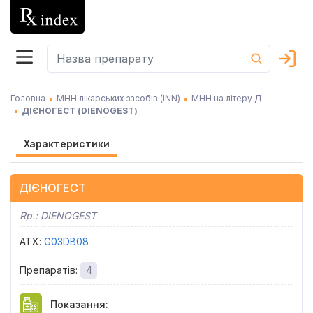
Головна
МНН лікарських засобів (INN)
МНН на літеру Д
ДІЄНОГЕСТ
(
DIENOGEST
)
Характеристики
ДІЄНОГЕСТ
Rp.:
DIENOGEST
АТХ
:
G03DB08
Препаратів
:
4
Показання
: