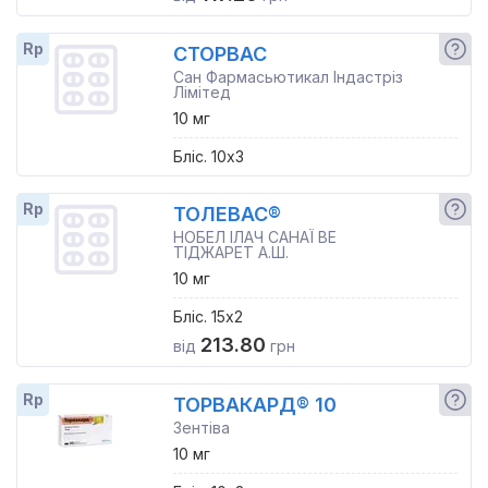
Rp
СТОРВАС
Сан Фармасьютикал Індастріз
Лімітед
10 мг
Бліс. 10x3
Rp
ТОЛЕВАС®
НОБЕЛ ІЛАЧ САНАЇ ВЕ
ТІДЖАРЕТ А.Ш.
10 мг
Бліс. 15x2
213.80
від
грн
Rp
ТОРВАКАРД® 10
Зентіва
10 мг