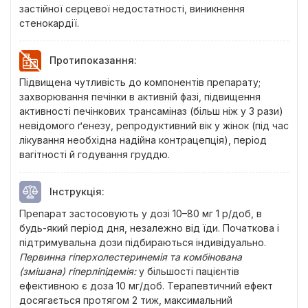
застійної серцевої недостатності, виникнення
стенокардії.
Протипоказання
:
Підвищена чутливість до компонентів препарату;
захворювання печінки в активній фазі, підвищення
активності печінкових трансаміназ (більш ніж у 3 рази)
невідомого ґенезу, репродуктивний вік у жінок (під час
лікування необхідна надійна контрацепція), період
вагітності й годування груддю.
Інструкція
:
Препарат застосовують у дозі 10–80 мг 1 р/доб, в
будь-який період дня, незалежно від їди. Початкова і
підтримувальна дози підбираються індивідуально.
Первинна гіперхолестеринемія та комбінована
(змішана) гіперліпідемія
:
у більшості пацієнтів
ефективною є доза 10 мг/доб. Терапевтичний ефект
досягається протягом 2 тиж, максимальний