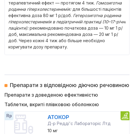
терапевтичний ефект — протягом 4 тиж.
Гомозиготна
родинна гіперхолестеринемія
:
для більшості пацієнтів
ефективна доза 80 мг 1 р/доб.
Гетерозиготна родинна
гіперхолестеринемія в педіатричній практиці (10–17-річні
пацієнти)
:
рекомендовано початкова доза — 10 мг 1 р/
доб, максимальна рекомендована доза — 20 мг 1 р/
доб. Через кожні 4 тиж або більше необхідно
коригувати дозу препарату.
Препарати з відповідною діючою речовиною
Препарати з доведеною ефективністю
Таблетки, вкриті плівковою оболонкою
Rp
АТОКОР
Д-р Редді'с Лабораторіс Лтд
10 мг