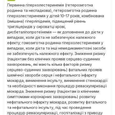
Первинна гіперхолестеринемія (гетерозиготна
родинна та неспадкова), гетерозиготна родинна
гіперхолестеринемія у дітей 10–17 років, комбінована
(змішана) гіперліпідемія, підвищений рівень
тригліцеридів у сироватці крові,
дисбеталіпопротеїнемія — як доповнення до дієти у
випадках, коли дієта не забезпечуює належного
ефекту; гомозиготна родинна гіперхолестеринемія у
випадках, коли дієта та інші немедикаментозні засоби
не забезпечують належного ефекту. Зниження ризику
(пацієнтам без клінічних проявів серцево-судинних
захворювань, які мають кілька факторів ризику
серцево-судинних захворювань) фатальних проявів
ішемічної хвороби серця і нефатального інфаркту
міокарда, виникнення інсульту, виникнення стенокардії
та необхідності виконання процедур реваскуляризації
міокарда. Зниження ризику (пацієнтам із клінічними
симптомами коронарних захворювань) розвитку
нефатального інфаркту міокарда, розвитку фатального
та нефатального інсульту, під час проведення
процедур реваскуляризації, госпіталізації з приводу