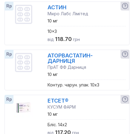
Rp
АСТИН
Мікро Лабс Лімітед
10 мг
10x3
118.70
від
грн
Rp
АТОРВАСТАТИН-
ДАРНИЦЯ
ПрАТ ФФ Дарниця
10 мг
Контур. чарун. упак. 10x3
Rp
ЕТСЕТ®
КУСУМ ФАРМ
10 мг
Бліс. 14x2
117.20
від
грн