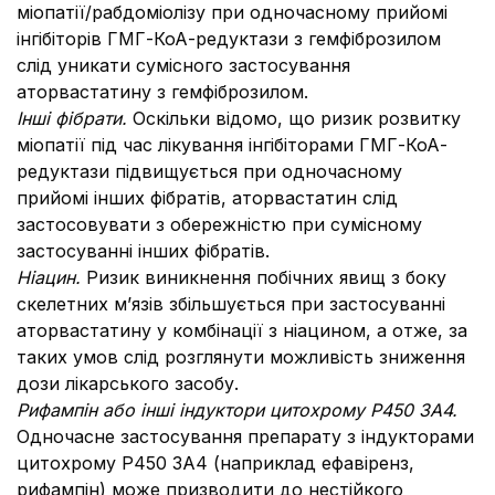
міопатії/рабдоміолізу при одночасному прийомі
інгібіторів ГМГ-КоА-редуктази з гемфіброзилом
слід уникати сумісного застосування
аторвастатину з гемфіброзилом.
Інші фібрати.
Оскільки відомо, що ризик розвитку
міопатії під час лікування інгібіторами ГМГ-КоА-
редуктази підвищується при одночасному
прийомі інших фібратів, аторвастатин слід
застосовувати з обережністю при сумісному
застосуванні інших фібратів.
Ніацин.
Ризик виникнення побічних явищ з боку
скелетних м’язів збільшується при застосуванні
аторвастатину у комбінації з ніацином, а отже, за
таких умов слід розглянути можливість зниження
дози лікарського засобу.
Рифампін або інші індуктори цитохрому P450 3A4.
Одночасне застосування препарату з індукторами
цитохрому P450 3A4 (наприклад ефавіренз,
рифампін) може призводити до нестійкого