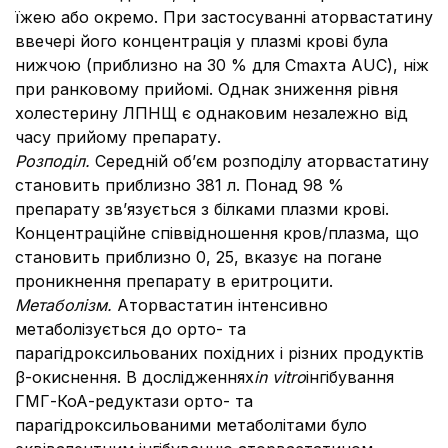
їжею або окремо. При застосуванні аторвастатину
ввечері його концентрація у плазмі крові була
нижчою (приблизно на 30 % для Cmaxта AUC), ніж
при ранковому прийомі. Однак зниження рівня
холестерину ЛПНЩ є однаковим незалежно від
часу прийому препарату.
Розподіл.
Середній об’єм розподілу аторвастатину
становить приблизно 381 л. Понад 98 %
препарату зв’язується з білками плазми крові.
Концентраційне співвідношення кров/плазма, що
становить приблизно 0, 25, вказує на погане
проникнення препарату в еритроцити.
Метаболізм.
Аторвастатин інтенсивно
метаболізується до орто- та
парагідроксильованих похідних і різних продуктів
β-окиснення. В дослідженнях
in vitro
інгібування
ГМГ-КоА-редуктази орто- та
парагідроксильованими метаболітами було