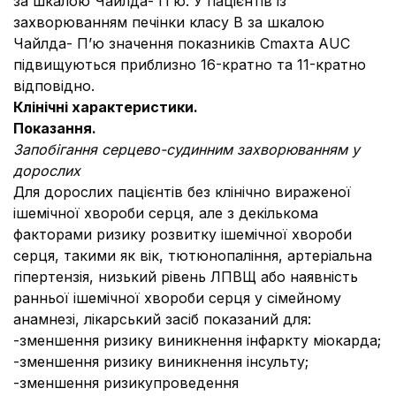
за шкалою Чайлда- П’ю. У пацієнтів із
захворюванням печінки класу В за шкалою
Чайлда- П’ю значення показників Cmaxта AUC
підвищуються приблизно 16-кратно та 11-кратно
відповідно.
Клінічні характеристики.
Показання.
Запобігання серцево-судинним захворюванням у
дорослих
Для дорослих пацієнтів без клінічно вираженої
ішемічної хвороби серця, але з декількома
факторами ризику розвитку ішемічної хвороби
серця, такими як вік, тютюнопаління, артеріальна
гіпертензія, низький рівень ЛПВЩ або наявність
ранньої ішемічної хвороби серця у сімейному
анамнезі, лікарський засіб показаний для:
-зменшення ризику виникнення інфаркту міокарда;
-зменшення ризику виникнення інсульту;
-зменшення ризикупроведення