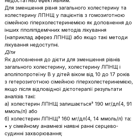
недостатньо ефективним.
Для зменшення рівня загального холестерину та
холестерину ЛПНЩ у пацієнтів з гомозиготною
сімейною гіперхолестеринемією як доповнення до
інших гіполіпідемічних методів лікування
(наприклад аферез ЛПНЩ) або якщо такі методи
лікування недоступні.
Діти
Як доповнення до дієти для зменшення рівнів
загального холестерину, холестерину ЛПНЩ і
аполіпопротеїну В у дітей віком від 10 до 17 років
з гетерозиготною сімейною гіперхолестеринемією,
якщо після відповідної дієтотерапії результати
аналізів такі:
a) холестерин ЛПНЩ залишається³ 190 мг/дл(4, 91
ммоль/л) або
б) холестерин ЛПНЩ³ 160 мг/дл(4, 14 ммоль/л) та:
• у сімейному анамнезі наявні ранні серцево-
судинні захворювання;