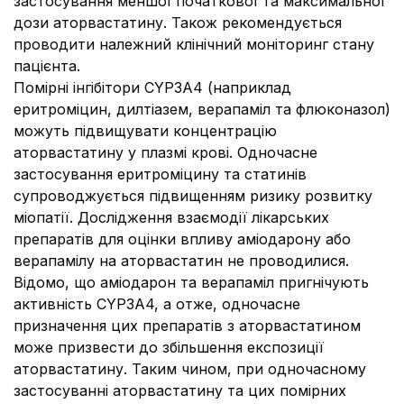
застосування меншої початкової та максимальної
дози аторвастатину. Також рекомендується
проводити належний клінічний моніторинг стану
пацієнта.
Помірні інгібітори CYP3A4 (наприклад
еритроміцин, дилтіазем, верапаміл та флюконазол)
можуть підвищувати концентрацію
аторвастатину у плазмі крові. Одночасне
застосування еритроміцину та статинів
супроводжується підвищенням ризику розвитку
міопатії. Дослідження взаємодії лікарських
препаратів для оцінки впливу аміодарону або
верапамілу на аторвастатин не проводилися.
Відомо, що аміодарон та верапаміл пригнічують
активність CYP3A4, а отже, одночасне
призначення цих препаратів з аторвастатином
може призвести до збільшення експозиції
аторвастатину. Таким чином, при одночасному
застосуванні аторвастатину та цих помірних