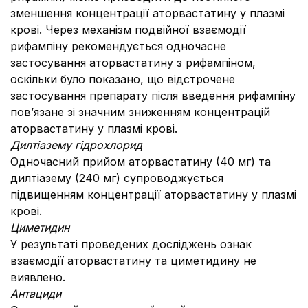
зменшення концентрації аторвастатину у плазмі
крові. Через механізм подвійної взаємодії
рифампіну рекомендується одночасне
застосування аторвастатину з рифампіном,
оскільки було показано, що відстрочене
застосування препарату після введення рифампіну
пов’язане зі значним зниженням концентрацій
аторвастатину у плазмі крові.
Дилтіазему гідрохлорид
Одночасний прийом аторвастатину (40 мг) та
дилтіазему (240 мг) супроводжується
підвищенням концентрації аторвастатину у плазмі
крові.
Циметидин
У результаті проведених досліджень ознак
взаємодії аторвастатину та циметидину не
виявлено.
Антациди