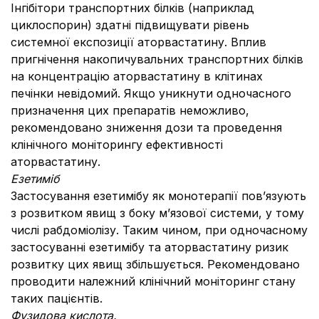
Інгібітори транспортних білків (наприклад
циклоспорин) здатні підвищувати рівень
системної експозиції аторвастатину. Вплив
пригнічення накопичувальних транспортних білків
на концентрацію аторвастатину в клітинах
печінки невідомий. Якщо уникнути одночасного
призначення цих препаратів неможливо,
рекомендовано зниження дози та проведення
клінічного моніторингу ефективності
аторвастатину.
Езетиміб
Застосування езетимібу як монотерапії пов’язують
з розвитком явищ з боку м’язової системи, у тому
числі рабдоміолізу. Таким чином, при одночасному
застосуванні езетимібу та аторвастатину ризик
розвитку цих явищ збільшується. Рекомендовано
проводити належний клінічний моніторинг стану
таких пацієнтів.
Фузидова кислота.