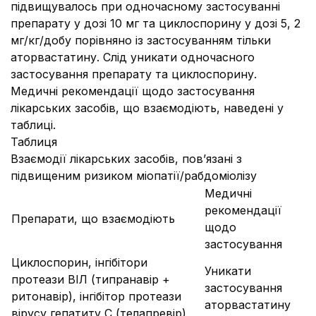
підвищувалось при одночасному застосуванні
препарату у дозі 10 мг та циклоспорину у дозі 5, 2
мг/кг/добу порівняно із застосуванням тільки
аторвастатину. Слід уникати одночасного
застосування препарату та циклоспорину.
Медичні рекомендації щодо застосування
лікарських засобів, що взаємодіють, наведені у
таблиці.
Таблиця
Взаємодії лікарських засобів, пов’язані з
підвищеним ризиком міопатії/рабдоміолізу
Медичні
рекомендації
Препарати, що взаємодіють
щодо
застосування
Циклоспорин, інгібітори
Уникати
протеази ВІЛ (типранавір +
застосування
ритонавір), інгібітор протеази
аторвастатину
вірусу гепатиту С (телапревір)