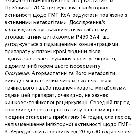
еквівалентним інгібуванню аторвастатином.
Приблизно 70 % циркулюючої інгібіторної
активності щодо ГМГ-КоА-редуктази пов’язано з
активними метаболітами. Дослідження
in
vitro
свідчать про важливість метаболізму
аторвастатину цитохромом P450 3A4, що
узгоджується з підвищеними концентраціями
препарату у плазмі крові людини після
одночасного застосування з еритроміцином,
відомим інгібітором цього ізоферменту.
Екскреція.
Аторвастатин та його метаболіти
виводяться головним чином з жовчю після
печінкового та/або позапечінкового метаболізму,
однак цей препарат, очевидно, не зазнає
кишково-печінкової рециркуляції. Середній період
напіввиведення аторвастатину з плазми крові
людини становить приблизно 14 годин, але період
напівзменшення інгібіторної активності щодо ГМГ-
КоА-редуктази становить від 20 до 30 годин через