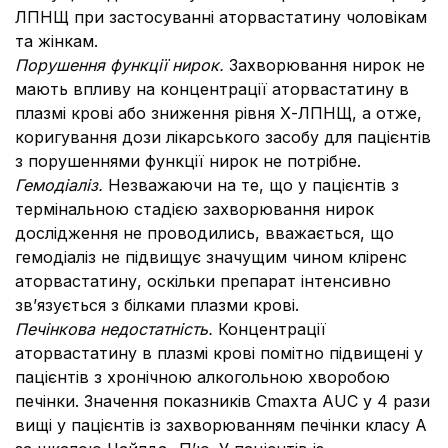
ЛПНЩ при застосуванні аторвастатину чоловікам
та жінкам.
Порушення функції нирок.
Захворювання нирок не
мають впливу на концентрації аторвастатину в
плазмі крові або зниження рівня Х-ЛПНЩ, а отже,
коригування дози лікарського засобу для пацієнтів
з порушеннями функції нирок не потрібне.
Гемодіаліз.
Незважаючи на те, що у пацієнтів з
термінальною стадією захворювання нирок
дослідження не проводились, вважається, що
гемодіаліз не підвищує значущим чином кліренс
аторвастатину, оскільки препарат інтенсивно
зв’язується з білками плазми крові.
Печінкова недостатність.
Концентрації
аторвастатину в плазмі крові помітно підвищені у
пацієнтів з хронічною алкогольною хворобою
печінки. Значення показників Cmaxта AUC у 4 рази
вищі у пацієнтів із захворюванням печінки класу А