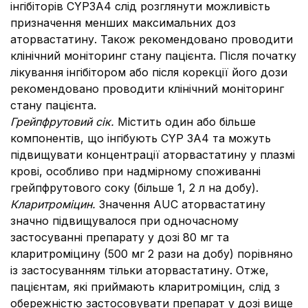
інгібіторів CYP3A4 слід розглянути можливість
призначення менших максимальних доз
аторвастатину. Також рекомендовано проводити
клінічний моніторинг стану пацієнта. Після початку
лікування інгібітором або після корекції його дози
рекомендовано проводити клінічний моніторинг
стану пацієнта.
Грейпфрутовий сік.
Містить один або більше
компонентів, що інгібують CYP 3A4 та можуть
підвищувати концентрації аторвастатину у плазмі
крові, особливо при надмірному споживанні
грейпфрутового соку (більше 1, 2 л на добу).
Кларитроміцин.
Значення AUC аторвастатину
значно підвищувалося при одночасному
застосуванні препарату у дозі 80 мг та
кларитроміцину (500 мг 2 рази на добу) порівняно
із застосуванням тільки аторвастатину. Отже,
пацієнтам, які приймають кларитроміцин, слід з
обережністю застосовувати препарат у дозі вище