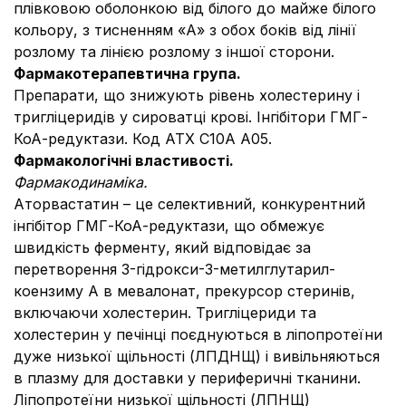
плівковою оболонкою від білого до майже білого
кольору, з тисненням «А» з обох боків від лінії
розлому та лінією розлому з іншої сторони.
Фармакотерапевтична група.
Препарати, що знижують рівень холестерину і
тригліцеридів у сироватці крові. Інгібітори ГМГ-
КоА-редуктази. Код АТХ C10A A05.
Фармакологічні властивості.
Фармакодинаміка.
Аторвастатин – це селективний, конкурентний
інгібітор ГМГ-КоА-редуктази, що обмежує
швидкість ферменту, який відповідає за
перетворення 3-гідрокси-3-метилглутарил-
коензиму А в мевалонат, прекурсор стеринів,
включаючи холестерин. Тригліцериди та
холестерин у печінці поєднуються в ліпопротеїни
дуже низької щільності (ЛПДНЩ) і вивільняються
в плазму для доставки у периферичні тканини.
Ліпопротеїни низької щільності (ЛПНЩ)