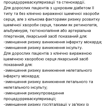
процедурреваскуляризації та стенокардії.
Для дорослих пацієнтів з цукровим діабетом ІІ
типу та без клінічно вираженої ішемічної хвороби
серця, але з кількома факторами ризику розвитку
ішемічної хвороби серця, такими як ретинопатія,
альбумінурія, тютюнопаління або артеріальна
гіпертензія, лікарський засіб показаний для:
-зменшення ризику виникнення інфаркту міокарда;
-зменшення ризику виникнення інсульту.
Для дорослих пацієнтів з клінічно вираженою
ішемічною хворобою серця лікарський засіб
показаний для:
-зменшення ризику виникнення нелетального
інфаркту міокарда;
-зменшення ризику виникнення летального та
нелетального інсульту;
-зменшення ризикупроведення
процедурреваскуляризації;
-зменшення ризику госпіталізації у зв’язку із