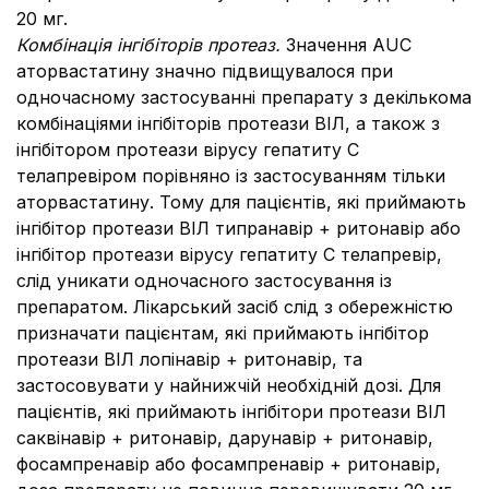
20 мг.
Комбінація інгібіторів протеаз.
Значення AUC
аторвастатину значно підвищувалося при
одночасному застосуванні препарату з декількома
комбінаціями інгібіторів протеази ВІЛ, а також з
інгібітором протеази вірусу гепатиту С
телапревіром порівняно із застосуванням тільки
аторвастатину. Тому для пацієнтів, які приймають
інгібітор протеази ВІЛ типранавір + ритонавір або
інгібітор протеази вірусу гепатиту C телапревір,
слід уникати одночасного застосування із
препаратом. Лікарський засіб слід з обережністю
призначати пацієнтам, які приймають інгібітор
протеази ВІЛ лопінавір + ритонавір, та
застосовувати у найнижчій необхідній дозі. Для
пацієнтів, які приймають інгібітори протеази ВІЛ
саквінавір + ритонавір, дарунавір + ритонавір,
фосампренавір або фосампренавір + ритонавір,