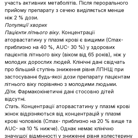
участь активних метаболітів. Після перорального
прийому препарату з сечею виділяється менше
ніж 2 % дози.
Популяції хворих
Пацієнти літнього віку.
Концентрації
аторвастатину у плазмі крові є вищими (Cmax-
приблизно на 40 %, AUC- 30 %) у здорових
пацієнтів літнього віку (віком від 65 років), ніж у
молодих дорослих людей. Клінічні дані свідчать
про більший ступінь зниження рівня ЛПНЩ при
застосуванні будь-якої дози препарату пацієнтам
літнього віку порівняно з молодими людьми.
Діти.
Фармакокінетичні дані стосовно дітей
відсутні.
Стать.
Концентрації аторвастатину у плазмі крові
жінок відрізняються від концентрацій у плазмі
крові чоловіків (Cmax- приблизно на 20 % вище та
AUC- на 10 % нижче). Однак немає клінічно
значущої відмінності у зниженні рівня холестерину