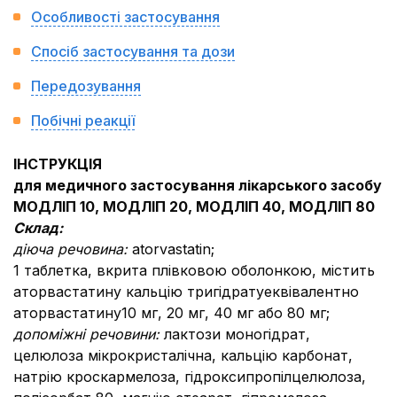
Особливості застосування
Спосіб застосування та дози
Передозування
Побічні реакції
ІНСТРУКЦІЯ
для медичного застосування лікарського засобу
МОДЛІП 10, МОДЛІП 20, МОДЛІП 40, МОДЛІП 80
Cклад:
діюча речовина:
atorvastatin;
1 таблетка, вкрита плівковою оболонкою, містить
аторвастатину кальцію тригідратуеквівалентно
аторвастатину10 мг, 20 мг, 40 мг або 80 мг;
допоміжні речовини:
лактози моногідрат,
целюлоза мікрокристалічна, кальцію карбонат,
натрію кроскармелоза, гідроксипропілцелюлоза,