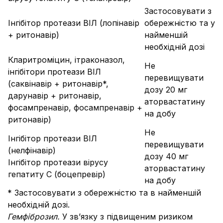
Застосовувати з
Інгібітор протеази ВІЛ (лопінавір
обережністю та у
+ ритонавір)
найменшій
необхідній дозі
Кларитроміцин, ітраконазол,
Не
інгібітори протеази ВІЛ
перевищувати
(саквінавір + ритонавір*,
дозу 20 мг
дарунавір + ритонавір,
аторвастатину
фосампренавір, фосампренавір +
на добу
ритонавір)
Не
Інгібітор протеази ВІЛ
перевищувати
(нелфінавір)
дозу 40 мг
Інгібітор протеази вірусу
аторвастатину
гепатиту С (боцепревір)
на добу
* Застосовувати з обережністю та в найменшій
необхідній дозі.
Гемфіброзил.
У зв’язку з підвищеним ризиком