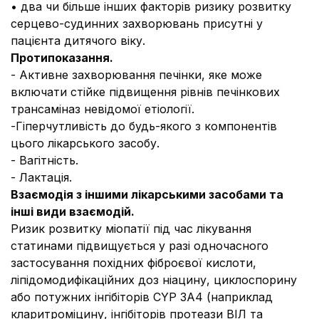
• два чи більше інших факторів ризику розвитку
серцево-судинних захворювань присутні у
пацієнта дитячого віку.
Протипоказання.
- Активне захворювання печінки, яке може
включати стійке підвищення рівнів печінкових
трансаміназ невідомої етіології.
-Гіперчутливість до будь-якого з компонентів
цього лікарського засобу.
- Вагітність.
- Лактація.
Взаємодія з іншими лікарськими засобами та
інші види взаємодій.
Ризик розвитку міопатії під час лікування
статинами підвищується у разі одночасного
застосування похідних фіброєвої кислоти,
ліпідомодифікаційних доз ніацину, циклоспорину
або потужних інгібіторів CYP 3A4 (наприклад
кларитроміцину, інгібіторів протеази ВІЛ та