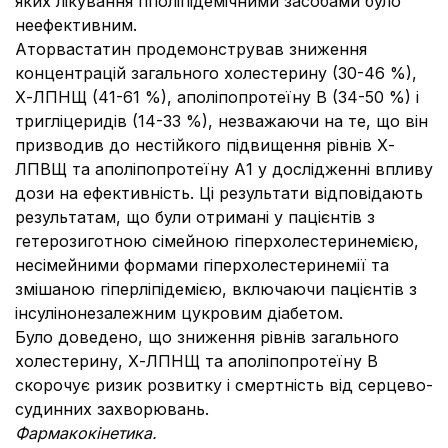
яких лікування гіполіпідемічними засобами було
неефективним.
Аторвастатин продемонстрував зниження
концентрацій загального холестерину (30-46 %),
Х-ЛПНЩ (41-61 %), аполіпопротеїну В (34-50 %) і
тригліцеридів (14-33 %), незважаючи на те, що він
призводив до нестійкого підвищення рівнів Х-
ЛПВЩ та аполіпопротеїну А1 у дослідженні впливу
дози на ефективність. Ці результати відповідають
результатам, що були отримані у пацієнтів з
гетерозиготною сімейною гіперхолестеринемією,
несімейними формами гіперхолестеринемії та
змішаною гіперліпідемією, включаючи пацієнтів з
інсулінонезалежним цукровим діабетом.
Було доведено, що зниження рівнів загального
холестерину, Х-ЛПНЩ та аполіпопротеїну В
скорочує ризик розвитку і смертність від серцево-
судинних захворювань.
Фармакокінетика.