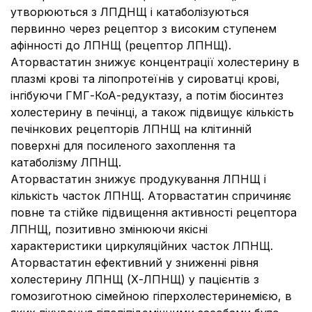
утворюються з ЛПДНЩ і катаболізуються
первинно через рецептор з високим ступенем
афінності до ЛПНЩ (рецептор ЛПНЩ).
Аторвастатин знижує концентрації холестерину в
плазмі крові та ліпопротеїнів у сироватці крові,
інгібуючи ГМГ-КоА-редуктазу, а потім біосинтез
холестерину в печінці, а також підвищує кількість
печінкових рецепторів ЛПНЩ на клітинній
поверхні для посиленого захоплення та
катаболізму ЛПНЩ.
Аторвастатин знижує продукування ЛПНЩ і
кількість часток ЛПНЩ. Аторвастатин спричиняє
повне та стійке підвищення активності рецептора
ЛПНЩ, позитивно змінюючи якісні
характеристики циркуляційних часток ЛПНЩ.
Аторвастатин ефективний у зниженні рівня
холестерину ЛПНЩ (Х-ЛПНЩ) у пацієнтів з
гомозиготною сімейною гіперхолестеринемією, в