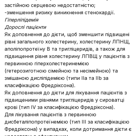
застійною серцевою недостатністю;
-зменшення ризику виникнення стенокардії.
Гіперліпідемія
Дорослі пацієнти
Як доповнення до дієти, щоб зменшити підвищені
рівні загального холестерину, холестерину ЛПНЩ,
аполіпопротеїну В та тригліцеридів, а також для
підвищення рівня холестерину ЛПВЩ у пацієнтів з
первинною гіперхолестеринемією
(гетерозиготною сімейною та несімейною) та
змішаною дисліпідемією (типи IIa та IIb за
класифікацією Фредріксона).
Як доповнення до дієти для лікування пацієнтів з
підвищеними рівнями тригліцеридів у сироватці
крові (тип IV за класифікацією Фредріксона).
Для лікування пацієнтів з первинною
дисбеталіпопротеїнемією (тип III за класифікацією
Фредріксона) у випадках, коли дотримання дієти є