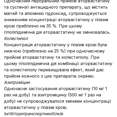
Одночасний пероральний прийом аторвастатину
та суспензії антацидного препарату, що містить
магній та алюмінію гідроксид, супроводжується
зниженням концентрації аторвастатину у плазмі
крові приблизно на 35 %. При цьому
гіполіпідемічна дія аторвастатину не змінювалась.
Колестипол
Концентрація аторвастатину у плазмі крові була
нижчою (приблизно на 25 %) при одночасному
прийомі аторвастатину та колестиполу. При
цьому гіполіпідемічна дія комбінації аторвастатину
та колестиполу перевищувала ефект, який дає
прийом кожного з цих препаратів окремо.
Азитроміцин
Одночасне застосування аторвастатину (10 мг 1
раз на добу) та азитроміцину (500 мг 1 раз на
добу) не супроводжувалося змінами концентрації
аторвастатину у плазмі крові.
Інгібітори
транспортних
білків