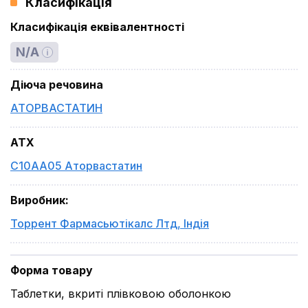
Класифікація
Класифікація еквівалентності
N/A
Діюча речовина
АТОРВАСТАТИН
ATX
C10AA05 Аторвастатин
Виробник
:
Торрент Фармасьютікалс Лтд
,
Індія
Форма товару
Таблетки, вкриті плівковою оболонкою