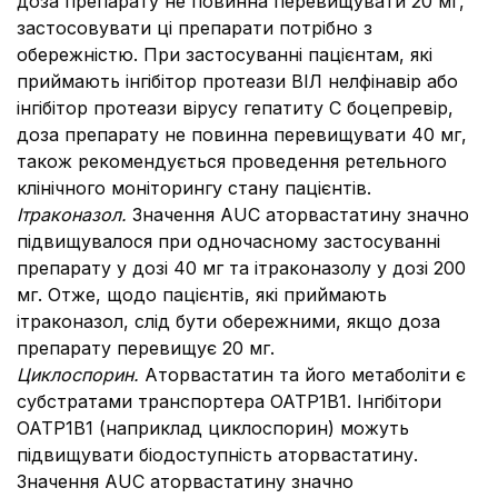
доза препарату не повинна перевищувати 20 мг,
застосовувати ці препарати потрібно з
обережністю. При застосуванні пацієнтам, які
приймають інгібітор протеази ВІЛ нелфінавір або
інгібітор протеази вірусу гепатиту С боцепревір,
доза препарату не повинна перевищувати 40 мг,
також рекомендується проведення ретельного
клінічного моніторингу стану пацієнтів.
Ітраконазол.
Значення AUC аторвастатину значно
підвищувалося при одночасному застосуванні
препарату у дозі 40 мг та ітраконазолу у дозі 200
мг. Отже, щодо пацієнтів, які приймають
ітраконазол, слід бути обережними, якщо доза
препарату перевищує 20 мг.
Циклоспорин.
Аторвастатин та його метаболіти є
субстратами транспортера OATP1B1. Інгібітори
OATP1B1 (наприклад циклоспорин) можуть
підвищувати біодоступність аторвастатину.
Значення AUC аторвастатину значно