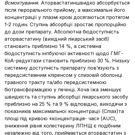
Всмоктування.
Аторвастатин
швидко абсорбується
після перорального прийому, а максимальні його
концентрації у плазмі крові досягаються протягом
1-2 годин. Ступінь абсорбції зростає пропорційно
до дози препарату. Абсолютна біодоступність
аторвастатину (вихідний лікарський засіб)
становить приблизно 14 %, а системна
біодоступність інгібуючої активності щодо ГМГ-
КоА-редуктази становить приблизно 30 %. Низьку
системну доступність препарату пов’язують з
передсистемним кліренсом у слизовій оболонці
травного тракту та/або передсистемною
біотрансформацією у печінці. Хоча їжа зменшує
швидкість та ступінь абсорбції лікарського засобу
приблизно на 25 % та 9 % відповідно, виходячи з
показників максимальної концентрації (Cmax)та
площі під кривою «концентрація- час» (AUC),
зниження рівня холестерину ЛПНЩ є подібним
незалежно від того, приймається аторвастатин з