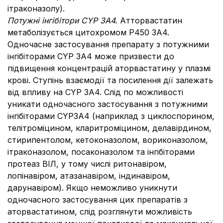
ітраконазолу).
Потужні інгібітори CYP 3A4.
Атторвастатин
метаболізується цитохромом P450 3A4.
Одночасне застосування препарату з потужними
інгібіторами CYP 3A4 може призвести до
підвищення концентрацій аторвастатину у плазмі
крові. Ступінь взаємодії та посилення дії залежать
від впливу на CYP 3A4. Слід по можливості
уникати одночасного застосування з потужними
інгібіторами CYP3A4 (наприклад з циклоспорином,
телітроміцином, кларитроміцином, делавірдином,
стирипентолом, кетоконазолом, вориконазолом,
ітраконазолом, посаконазолом та інгібіторами
протеаз ВІЛ, у тому числі ритонавіром,
лопінавіром, атазанавіром, індинавіром,
дарунавіром). Якщо неможливо уникнути
одночасного застосування цих препаратів з
аторвастатином, слід розглянути можливість