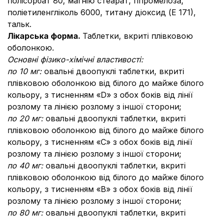
полісорбат 80, магнію стеарат, гіпромелоза,
поліетиленгліколь 6000, титану діоксид (Е 171),
тальк.
Лікарська форма.
Таблетки, вкриті плівковою
оболонкою.
Основні фізико-хімічні властивості:
по 10 мг:
овальні двоопуклі таблетки, вкриті
плівковою оболонкою від білого до майже білого
кольору, з тисненням «D» з обох боків від лінії
розлому та лінією розлому з іншої сторони;
по 20 мг:
овальні двоопуклі таблетки, вкриті
плівковою оболонкою від білого до майже білого
кольору, з тисненням «С» з обох боків від лінії
розлому та лінією розлому з іншої сторони;
по 40 мг:
овальні двоопуклі таблетки, вкриті
плівковою оболонкою від білого до майже білого
кольору, з тисненням «В» з обох боків від лінії
розлому та лінією розлому з іншої сторони;
по 80 мг:
овальні двоопуклі таблетки, вкриті