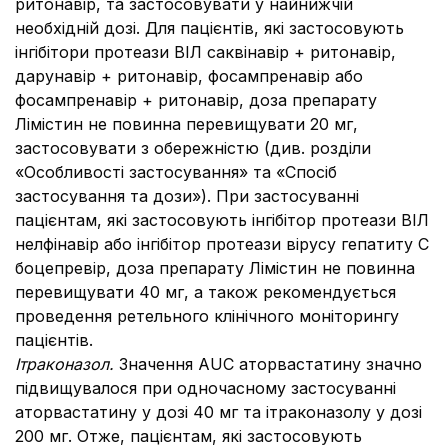
ритонавір, та застосовувати у найнижчій
необхідній дозі. Для пацієнтів, які застосовують
інгібітори протеази ВІЛ саквінавір + ритонавір,
дарунавір + ритонавір, фосампренавір або
фосампренавір + ритонавір, доза препарату
Лімістин не повинна перевищувати 20 мг,
застосовувати з обережністю (див. розділи
«Особливості застосування» та «Спосіб
застосування та дози»). При застосуванні
пацієнтам, які застосовують інгібітор протеази ВІЛ
нелфінавір або інгібітор протеази вірусу гепатиту С
боцепревір, доза препарату Лімістин не повинна
перевищувати 40 мг, а також рекомендується
проведення ретельного клінічного моніторингу
пацієнтів.
Ітраконазол.
Значення AUC аторвастатину значно
підвищувалося при одночасному застосуванні
аторвастатину у дозі 40 мг та ітраконазолу у дозі
200 мг. Отже, пацієнтам, які застосовують