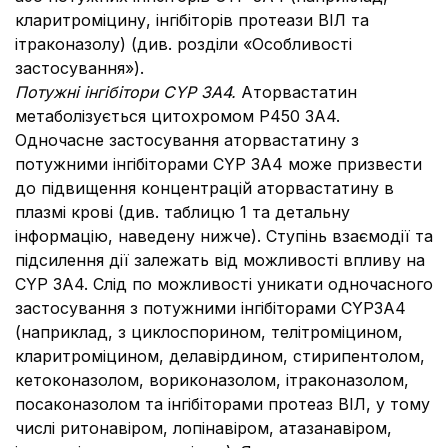
кларитроміцину, інгібіторів протеази ВІЛ та
ітраконазолу) (див. розділи «Особливості
застосування»).
Потужні інгібітори CYP 3A4.
Аторвастатин
метаболізується цитохромом P450 3A4.
Одночасне застосування аторвастатину з
потужними інгібіторами CYP 3A4 може призвести
до підвищення концентрацій аторвастатину в
плазмі крові (див. таблицю 1 та детальну
інформацію, наведену нижче). Ступінь взаємодії та
підсилення дії залежать від можливості впливу на
CYP 3A4. Слід по можливості уникати одночасного
застосування з потужними інгібіторами CYP3A4
(наприклад, з циклоспорином, телітроміцином,
кларитроміцином, делавірдином, стирипентолом,
кетоконазолом, вориконазолом, ітраконазолом,
посаконазолом та інгібіторами протеаз ВІЛ, у тому
числі ритонавіром, лопінавіром, атазанавіром,