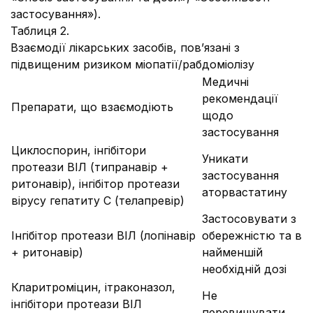
застосування»).
Таблиця 2.
Взаємодії лікарських засобів, пов’язані з
підвищеним ризиком міопатії/рабдоміолізу
Медичні
рекомендації
Препарати, що взаємодіють
щодо
застосування
Циклоспорин, інгібітори
Уникати
протеази ВІЛ (типранавір +
застосування
ритонавір), інгібітор протеази
аторвастатину
вірусу гепатиту С (телапревір)
Застосовувати з
Інгібітор протеази ВІЛ (лопінавір
обережністю та в
+ ритонавір)
найменшій
необхідній дозі
Кларитроміцин, ітраконазол,
Не
інгібітори протеази ВІЛ
перевищувати