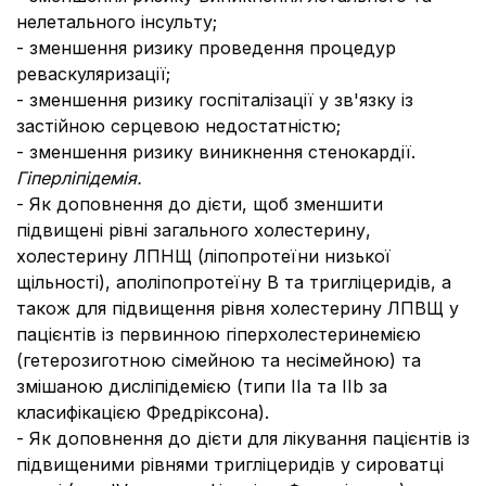
нелетального інсульту;
- зменшення ризику проведення процедур
реваскуляризації;
- зменшення ризику госпіталізації у зв'язку із
застійною серцевою недостатністю;
- зменшення ризику виникнення стенокардії.
Гіперліпідемія.
- Як доповнення до дієти, щоб зменшити
підвищені рівні загального холестерину,
холестерину ЛПНЩ (ліпопротеїни низької
щільності), аполіпопротеїну В та тригліцеридів, а
також для підвищення рівня холестерину ЛПВЩ у
пацієнтів із первинною гіперхолестеринемією
(гетерозиготною сімейною та несімейною) та
змішаною дисліпідемією (типи IIa та IIb за
класифікацією Фредріксона).
- Як доповнення до дієти для лікування пацієнтів із
підвищеними рівнями тригліцеридів у сироватці