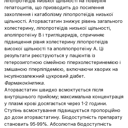
ліпопротеїдів низької щільності на поверхні
гепатоцитів, що призводить до посилення
захоплення і катаболізму ліпопротеїдів низької
щільності. Аторвастатин знижує рівень загального
холестерину, ліпопротеїдів низької щільності,
аполіпротеїну В і тригліцеридів, спричиняє
підвищення рівня холестерину ліпопротеїдів
високої щільності та аполіпопротеїну А. Ці
результати реєструються у пацієнтів із
гетерозиготною сімейною гіперхолестеринемією і
змішаною гіперліпідемією, включаючи хворих на
інсулінозалежний цукровий діабет.
Фармакокінетика.
Аторвастатин швидко всмоктується після
внутрішнього прийому; максимальна концентрація
у плазмі крові досягається через 1-2 години.
Ступінь всмоктування підвищується пропорційно
до дози аторвастатину. Біодоступність препарату
становить 95‑99%. Абсолютна біодоступність