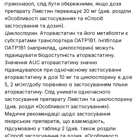
ітраконазол, слід бути обережними, якщо доза
препарату Лімістин перевищує 20 мг (див. розділи
«Особливості застосування» та «Спосіб
застосування та дози»).
Циклоспорин.
Аторвастатин та його метаболіти є
субстратами транспортера OATP1B1. Інгібітори
OATP1B1 (наприклад, циклоспорин) можуть
підвищувати біодоступність аторвастатину.
Значення AUC аторвастатину значно
підвищувалося при одночасному застосуванні
аторвастатину в дозі 10 мг та циклоспорину в дозі
5, 2 мг/кг/добу порівняно із застосуванням тільки
аторвастатину. Слід уникати одночасного
застосування препарату Лімістин та циклоспорину
(див. розділ «Особливості застосування»).
Медичні рекомендації щодо застосування
лікарських препаратів, що взаємодіють,
підсумовано у таблиці 2 (див. також розділи
«Спосіб застосування та дози», «Особливості