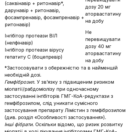
(саквінавір + ритонавір*,
дозу 20 мг
дарунавір + ритонавір,
аторвастатину
фосампренавір, фосампренавір +
на добу
ритонавір)
Не
Інгібітор протеази ВІЛ
перевищувати
(нелфінавір)
дозу 40 мг
Інгібітор протеази вірусу
аторвастатину
гепатиту С (боцепревір)
на добу
*Застосовувати з обережністю та в найменшій
необхідній дозі.
Гемфіброзил.
У зв’язку з підвищеним ризиком
міопатії/рабдоміолізу при одночасному
застосуванні інгібіторів ГМГ-КоА-редуктази з
гемфіброзилом, слід уникати сумісного
застосування препарату Лімістин з гемфіброзилом
(див. розділ «Особливості застосування»).
Інші фібрати.
Оскільки відомо, що ризик розвитку
міопатії в ході лікування інгібіторами ГМГ-КоА-