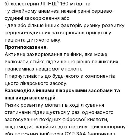
б) холестерин ЛПНЩ³ 160 мг/дл та:
· у сімейному анамнезі наявні ранні серцево-
судинні захворювання або
· два або більше інших факторів ризику розвитку
серцево-судинних захворювань присутні у
пацієнта дитячого віку.
Протипоказання.
Активне захворювання печінки, яке може
включати стійке підвищення рівнів печінкових
трансаміназ невідомої етіології.
Гіперчутливість до будь-якого з компонентів
цього лікарського засобу.
Взаємодія з іншими лікарськими засобами та
інші види взаємодій.
Ризик розвитку міопатії в ході лікування
статинами підвищується у разі одночасного
застосування похідних фіброєвої кислоти,
ліпідомодифікаційних доз ніацину, циклоспорину
або потужних інгібіторів CYP 3A4 (наприклад,