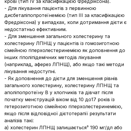
крові (тип IV за класифікацією Фредріксона).
- Для лікування пацієнтів з первинною
дисбеталіпопротеїнемією (тип III за класифікацією
Фредріксона) у випадках, коли дотримання дієти є
недостатньо ефективним.
- Для зменшення загального холестерину та
холестерину ЛПНЩ у пацієнтів із гомозиготною
сімейною гіперхолестеринемією як доповнення до
інших гіполіпідемічних методів лікування
(наприклад, аферез ЛПНЩ), або якщо такі методи
лікування недоступні.
- Як доповнення до дієти для зменшення рівнів
загального холестерину, холестерину ЛПНЩ та
аполіпопротеїну В у хлопчиків та дівчат після
початку менструацій віком від 10 до17 років із
гетерозиготною сімейною гіперхолестеринемією,
якщо після відповідної дієтотерапії результати
аналізів такі:
a) холестерин ЛПНЩ залишається³ 190 мг/дл або