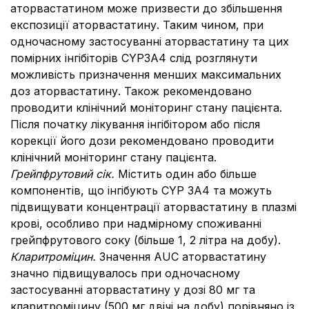
аторвастатином може призвести до збільшення
експозиції аторвастатину. Таким чином, при
одночасному застосуванні аторвастатину та цих
помірних інгібіторів CYP3A4 слід розглянути
можливість призначення менших максимальних
доз аторвастатину. Також рекомендовано
проводити клінічний моніторинг стану пацієнта.
Після початку лікування інгібітором або після
корекції його дози рекомендовано проводити
клінічний моніторинг стану пацієнта.
Грейпфрутовий сік.
Містить один або більше
компонентів, що інгібують CYP 3A4 та можуть
підвищувати концентрації аторвастатину в плазмі
крові, особливо при надмірному споживанні
грейпфрутового соку (більше 1, 2 літра на добу).
Кларитроміцин.
Значення AUC аторвастатину
значно підвищувалось при одночасному
застосуванні аторвастатину у дозі 80 мг та
кларитроміцину (500 мг двічі на добу) порівняно із