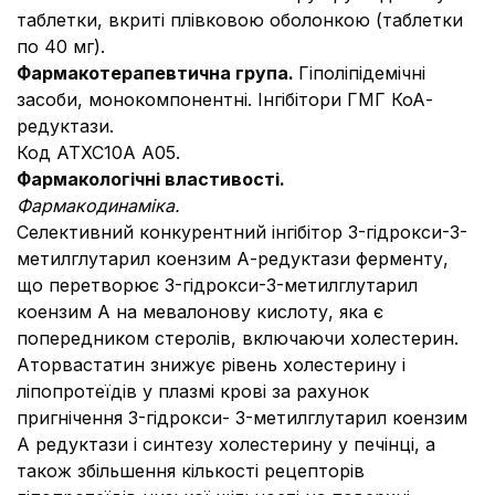
таблетки, вкриті плівковою оболонкою (таблетки
по 40 мг).
Фармакотерапевтична група.
Гіполіпідемічні
засоби, монокомпонентні. Інгібітори ГМГ КоА-
редуктази.
Код АТХ
С10А А05.
Фармакологічні властивості.
Фармакодинам
іка.
Селективний конкурентний інгібітор 3-гідрокси-3-
метилглутарил коензим А-редуктази ферменту,
що перетворює 3-гідрокси-3-метилглутарил
коензим А на мевалонову кислоту, яка є
попередником стеролів, включаючи холестерин.
Аторвастатин знижує рівень холестерину і
ліпопротеїдів у плазмі крові за рахунок
пригнічення 3-гідрокси- 3-метилглутарил коензим
А редуктази і синтезу холестерину у печінці, а
також збільшення кількості рецепторів