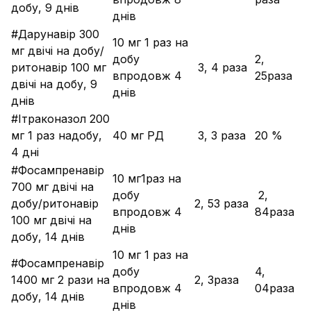
добу, 9 днів
днів
#Дарунавір 300
10 мг 1 раз на
мг двічі на добу/
добу
­2,
ритонавір 100 мг
­ 3, 4 раза
впродовж 4
25раза
двічі на добу, 9
днів
днів
#Ітраконазол 200
мг 1 раз надобу,
40 мг РД
­ 3, 3 раза
­20 %
4 дні
#Фосампренавір
10 мг1раз на
700 мг двічі на
добу
­ 2,
добу/ритонавір
­2, 53 раза
впродовж 4
84раза
100 мг двічі на
днів
добу, 14 днів
10 мг 1 раз на
#Фосампренавір
добу
­4,
1400 мг 2 рази на
­2, 3раза
впродовж 4
04раза
добу, 14 днів
днів