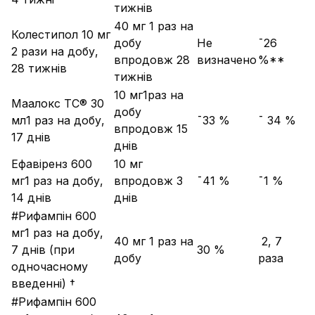
тижнів
40 мг 1 раз на
Колестипол 10 мг
добу
Не
¯26
2 рази на добу,
впродовж 28
визначено
%**
28 тижнів
тижнів
10 мг1раз на
Маалокс TC® 30
добу
мл1 раз на добу,
¯33 %
¯ 34 %
впродовж 15
17 днів
днів
Ефавіренз 600
10 мг
мг1 раз на добу,
впродовж 3
¯41 %
¯1 %
14 днів
днів
#Рифампін 600
мг1 раз на добу,
40 мг 1 раз на
­ 2, 7
7 днів (при
­30 %
добу
раза
одночасному
введенні) †
#Рифампін 600