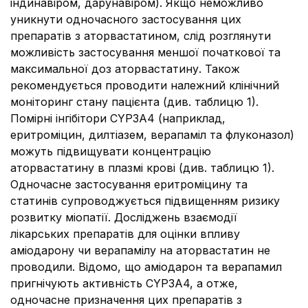
індинавіром, дарунавіром). Якщо неможливо
уникнути одночасного застосування цих
препаратів з аторвастатином, слід розглянути
можливість застосування меншої початкової та
максимальної доз аторвастатину. Також
рекомендується проводити належний клінічний
моніторинг стану пацієнта (див. таблицю 1).
Помірні інгібітори CYP3A4 (наприклад,
еритроміцин, дилтіазем, верапаміл та флуконазол)
можуть підвищувати концентрацію
аторвастатину в плазмі крові (див. таблицю 1).
Одночасне застосування еритроміцину та
статинів супроводжується підвищенням ризику
розвитку міопатії. Досліджень взаємодії
лікарських препаратів для оцінки впливу
аміодарону чи верапамілу на аторвастатин не
проводили. Відомо, що аміодарон та верапамил
пригнічують активність CYP3A4, а отже,
одночасне призначення цих препаратів з