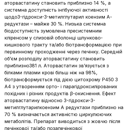
аторвастатину становить приблизно 14 %, а
системна доступність інгібуючої активності
щодо3-гідрокси-3-метилглутарил коензим А-
редуктази – майже 30 %. Низька системна
біодоступність зумовлена пресистемним
кліренсом у слизовій оболонці шлунково-
кишкового тракту та/або біотрансформацією при
первинному проходженні через печінку. Середній
об’єм розподілу аторвастатину становить
приблизно381 л. Аторвастатин зв’язується з
білками плазми крові більш ніж на 98%,
біотрансформується під дією цитохрому Р450 3
А4 з утворенням орто- і парагідроксилірованих
похідних і різних продуктів β-окиснення. Ефект
аторвастатину відносно 3-гідрокси-3-
метилглутарилкоензим А редуктази приблизно на
70 % визначається активністю циркулюючих
метаболітів. Препарат виводиться з жовчю після
печінкової та/або позапечінкової