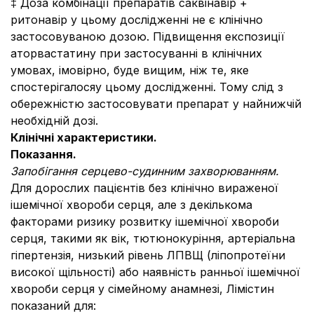
‡ Доза комбінації препаратів саквінавір +
ритонавір у цьому дослідженні не є клінічно
застосовуваною дозою. Підвищення експозиції
аторвастатину при застосуванні в клінічних
умовах, імовірно, буде вищим, ніж те, яке
спостерігалосяу цьому дослідженні. Тому слід з
обережністю застосовувати препарат у найнижчій
необхідній дозі.
Клінічні характеристики.
Показання.
Запобігання серцево-судинним захворюванням.
Для дорослих пацієнтів без клінічно вираженої
ішемічної хвороби серця, але з декількома
факторами ризику розвитку ішемічної хвороби
серця, такими як вік, тютюнокуріння, артеріальна
гіпертензія, низький рівень ЛПВЩ (ліпопротеїни
високої щільності) або наявність ранньої ішемічної
хвороби серця у сімейному анамнезі, Лімістин
показаний для: