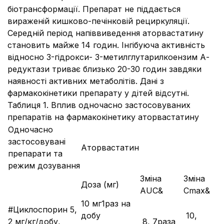
біотрансформації. Препарат не піддається
вираженій кишково-печінковій рециркуляції.
Середній період напіввиведення аторвастатину
становить майже 14 годин. Інгібуюча активність
відносно 3-гідрокси- 3-метилглутарилкоензим А-
редуктази триває близько 20-30 годин завдяки
наявності активних метаболітів. Дані з
фармакокінетики препарату у дітей відсутні.
Таблиця 1. Вплив одночасно застосовуваних
препаратів на фармакокінетику аторвастатину
Одночасно
застосовувані
Аторвастатин
препарати та
режим дозування
Зміна
Зміна
Доза (мг)
AUC&
Cmax&
10 мг1раз на
#Циклоспорин 5,
добу
­ 10,
2 мг/кг/добу,
­ 8, 7раза