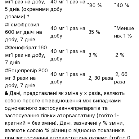
мг1 раз на добу,
40 мг 1 раз на
¯80 %
¯40 %
5 днів (окремими
добу
дозами) †
#Гемфіброзил
40 мг 1 раз на
¯Менше
600 мг двічі на
­ 35 %
добу
ніж 1 %
добу, 7 днів
#Фенофібрат 160
40 мг 1 раз на
мг1 раз на добу,
­ 3 %
­ 2 %
добу
7 днів
#Боцепревір 800
40 мг 1 раз на
­ 2, 66
мг 3 рази на
­ 2, 30 раза
добу
раза
добу, 7 днів
&
Дані, представлені як зміна у x разів, являють
собою просте співвідношення між випадками
одночасного застосуванняпрепаратів та
застосування тільки аторвастатину (тобто 1-
кратний = без зміни). Дані, зазначені у % зміни,
являють собою % різницю відносно показників
при застосуванні аторвастатину окремо (тобто 0