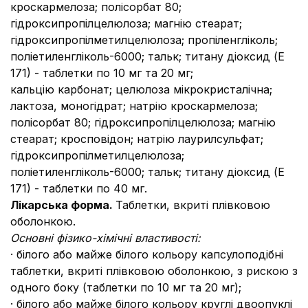
кроскармелоза; полісорбат 80;
гідроксипропілцелюлоза; магнію стеарат;
гідроксипропілметилцелюлоза; пропіленгліколь;
поліетиленгліколь-6000; тальк; титану діоксид (Е
171) - таблетки по 10 мг та 20 мг;
кальцію карбонат; целюлоза мікрокристалічна;
лактоза, моногідрат; натрію кроскармелоза;
полісорбат 80; гідроксипропілцелюлоза; магнію
стеарат; кросповідон; натрію лаурилсульфат;
гідроксипропілметилцелюлоза;
поліетиленгліколь-6000; тальк; титану діоксид (Е
171) - таблетки по 40 мг.
Лікарська форма.
Таблетки, вкриті плівковою
оболонкою.
Основні фізико-хімічні властивості:
· білого або майже білого кольору капсулоподібні
таблетки, вкриті плівковою оболонкою, з рискою з
одного боку (таблетки по 10 мг та 20 мг);
· білого або майже білого кольору круглі двоопуклі