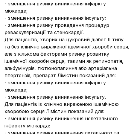
- зменшення ризику виникнення інфаркту
міокарда;
- зменшення ризику виникнення інсульту;
- зменшення ризику проведення процедур
реваскуляризації та стенокардії.
Для пацієнтів, хворих на цукровий діабет ІІ типу
та без клінічно вираженої ішемічної хвороби серця,
але з кількома факторами ризику розвитку
ішемічної хвороби серця, такими як ретинопатія,
альбумінурія, тютюнопалиння або артеріальна
гіпертензія, препарат Лімістин показаний для:
- зменшення ризику виникнення інфаркту
міокарда;
- зменшення ризику виникнення інсульту.
Для пацієнтів із клінічно вираженою ішемічною
хворобою серця Лімістин показаний для:
- зменшення ризику виникнення нелетального
інфаркту міокарда;
- зменшення ризику виникнення летального та