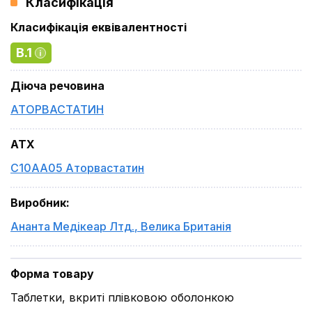
Класифікація
Класифікація еквівалентності
B.1
Діюча речовина
АТОРВАСТАТИН
ATX
C10AA05 Аторвастатин
Виробник
:
Ананта Медікеар Лтд.
,
Велика Британія
Форма товару
Таблетки, вкриті плівковою оболонкою