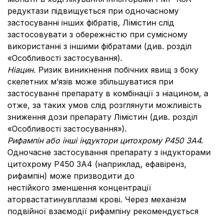
редуктази підвищується при одночасному
застосуванні інших фібратів, Лімістин слід
застосовувати з обережністю при сумісному
використанні з іншими фібратами (див. розділ
«Особливості застосування).
Ніацин.
Ризик виникнення побічних явищ з боку
скелетних м’язів може збільшуватися при
застосуванні препарату в комбінації з ніацином, а
отже, за таких умов слід розглянути можливість
зниження дози препарату Лімістин (див. розділ
«Особливості застосування»).
Рифампін або інші індуктори цитохрому P450 3A4.
Одночасне застосування препарату з індукторами
цитохрому P450 3A4 (наприклад, ефавіренз,
рифампін) може призводити до
нестійкого зменшення концентрації
аторвастатинувплазмі крові. Через механізм
подвійної взаємодії рифампіну рекомендується