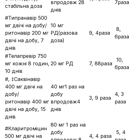
впродовж 28
7раза
стабільна доза
днів
#Типранавір 500
мг двічі на добу/
10 мг
­ 8,
ритонавір 200 мг
РД(разова
­ 9, 4раза
6раза
двічі на добу, 7
доза)
днів
#Телапревір 750
­ 10,
мг кожні 8 годин,
20 мг РД
­ 7, 88раза
6раза
10 днів
#, ‡Саквінавір
400 мг двічі на
40 мг1 раз на
добу/
добу
­4, 3
­ 3, 9 раза
ритонавір 400 мг
впродовж4
раза
двічі на добу, 15
днів
днів
80 мг 1 раз на
#Кларитроміцин
добу
­ 5, 4
500 мг двічі на
­ 4, 4 раза
впродовж 8
раза