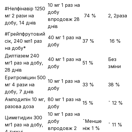
10 мг 1 раз на
#Нелфінавір 1250
добу
мг 2 рази на
­ 74 %
­2, 2раза
впродовж 28
добу, 14 днів
днів
#Грейпфрутовий
40 мг 1 раз на
сік, 240 мл1 раз
­37 %
­ 16 %
добу
на добу*
Дилтіазем 240
40 мг 1 раз на
Без
мг1 раз на добу,
­51 %
добу
зміни
28 днів
Еритроміцин 500
10 мг 1 раз на
мг 4 рази на
­33 %
­38 %
добу
добу, 7 днів
Амлодипін 10 мг,
80 мг 1 раз на
­15 %
¯ 12 %
разова доза
добу
10 мг 1 раз на
Циметидин 300
добу
¯Менше
мг1 раз на добу,
¯ 11 %
впродовж 2
ніж 1 %
4 тижні