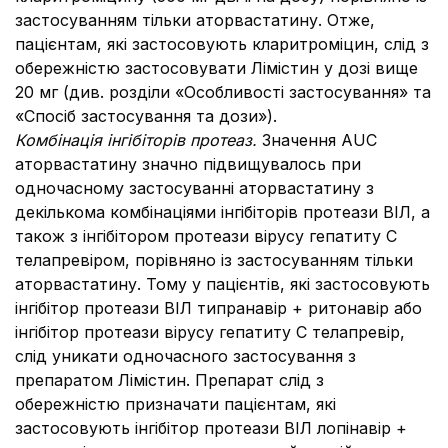
застосуванням тільки аторвастатину. Отже,
пацієнтам, які застосовують кларитроміцин, слід з
обережністю застосовувати Лімістин у дозі вище
20 мг (див. розділи «Особливості застосування» та
«Спосіб застосування та дози»).
Комбінація інгібіторів протеаз.
Значення AUC
аторвастатину значно підвищувалось при
одночасному застосуванні аторвастатину з
декількома комбінаціями інгібіторів протеази ВІЛ, а
також з інгібітором протеази вірусу гепатиту С
телапревіром, порівняно із застосуванням тільки
аторвастатину. Тому у пацієнтів, які застосовують
інгібітор протеази ВІЛ типранавір + ритонавір або
інгібітор протеази вірусу гепатиту C телапревір,
слід уникати одночасного застосування з
препаратом Лімістин. Препарат слід з
обережністю призначати пацієнтам, які
застосовують інгібітор протеази ВІЛ лопінавір +