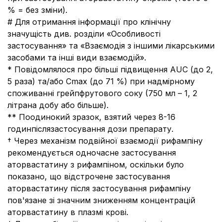
% = без зміни).
# Для отримання інформації про клінічну
значущість див. розділи «Особливості
застосування» та «Взаємодія з іншими лікарськими
засобами та інші види взаємодій».
* Повідомлялося про більші підвищення AUC (до 2,
5 раза) та/або Cmax (до 71 %) при надмірному
споживанні грейпфрутового соку (750 мл – 1, 2
літрана добу або більше).
** Поодинокий зразок, взятий через 8-16
годинпіслязастосування дози препарату.
† Через механізм подвійної взаємодії рифампіну
рекомендується одночасне застосування
аторвастатину з рифампіном, оскільки було
показано, що відстрочене застосування
аторвастатину після застосування рифампіну
пов'язане зі значним зниженням концентрацій
аторвастатину в плазмі крові.