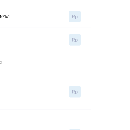
Rp
 №1x1
Rp
x1
Rp