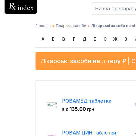
Головна
Лікарські засоби
Лікарські засоби на лі
А
Б
В
Г
Д
Е
Є
Ж
З
Лікарські засоби на літеру
Р
| С
РОВАМЕД таблетки
135.00
від
грн
РОВАМІЦИН таблетки