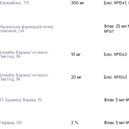
ФармаВіжн
,
TR
300 мг
Бліс. №10x1
Флак. 25 мл 
Українська фармацевтична
компанія
,
UA
№1x1
Алємбік Фармас'ютікелс
10 мг
Бліс. №10x3
Лімітед
,
IN
Алємбік Фармас'ютікелс
20 мг
Бліс. №10x3
Лімітед
,
IN
АТ Адамед Фарма
,
PL
Флак. 5 мл №
Рафарм
,
GR
2 %
Флак. 5 мл №