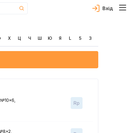
Вхід
Ф
Х
Ц
Ч
Ш
Ю
Я
L
5
3
, №10x6,
Rp
 №8x2,