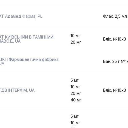
АТ Адамед Фарма
,
PL
Флак. 2,5 мл
10 мг
АТ КИЇВСЬКИЙ ВІТАМІННИЙ
Бліс. №10x3
ЗАВОД
,
UA
20 мг
ДКП Фармацевтична фабрика
,
Бан. 25 г №1
UA
5 мг
10 мг
ТДВ ІНТЕРХІМ
,
UA
Бліс. №10x3
20 мг
40 мг
5 мг
10 мг