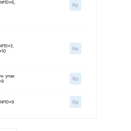
, №10x6,
Rp
 №10x3,
Rp
x10
н. упак.
Rp
x9
Rp
, №10x9