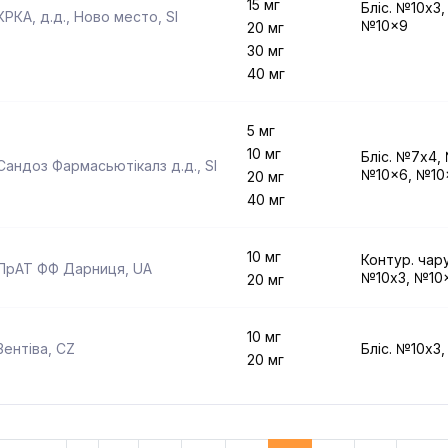
15 мг
Бліс. №10x3
КРКА, д.д., Ново место
,
SI
№10x9
20 мг
30 мг
40 мг
5 мг
10 мг
Бліс. №7x4,
Сандоз Фармасьютікалз д.д.
,
SI
№10x6, №10
20 мг
40 мг
10 мг
Контур. чару
ПрАТ ФФ Дарниця
,
UA
№10x3, №10
20 мг
10 мг
Зентіва
,
CZ
Бліс. №10x3
20 мг