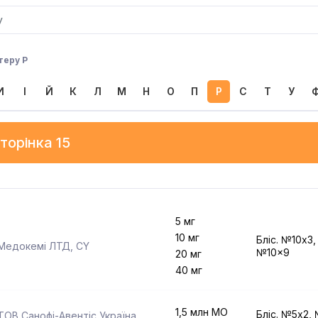
теру Р
И
І
Й
К
Л
М
Н
О
П
Р
С
Т
У
торінка 15
5 мг
10 мг
Бліс. №10x3
Медокемі ЛТД
,
CY
№10x9
20 мг
40 мг
1,5 млн МО
Бліс. №5x2,
ТОВ Санофі-Авентіс Україна
,