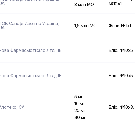
UA
№10x1
3 млн МО
ТОВ Санофі-Авентіс Україна
,
1,5 млн МО
Флак. №1x1
UA
Рова Фармасьютікалс Лтд.
,
IE
Бліс. №10x5
Рова Фармасьютікалс Лтд.
,
IE
Бліс. №10x5
5 мг
10 мг
Апотекс
,
CA
Бліс. №10x3
20 мг
40 мг