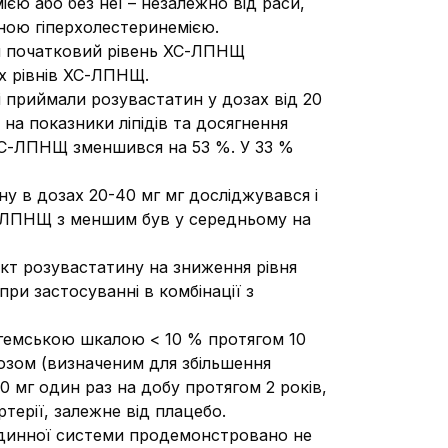
ією або без неї – незалежно від раси,
ейною гіперхолестеринемією.
ній початковий рівень ХС-ЛПНЩ
их рівнів ХС-ЛПНЩ.
і приймали розувастатин у дозах від 20
на показники ліпідів та досягнення
) ХС-ЛПНЩ
зменшився
на 53 %.
У 33 %
ну в дозах 20-40 мг мг досліджувався
і
ХС-ЛПНЩ з
меншим
був у середньому на
ект розувастатину на зниження рівня
ри застосуванні в комбінації з
інгемською шкалою < 10 % протягом 10
розом (визначеним для збільшення
0 мг один раз на добу протягом 2 років,
терії, залежне від плацебо.
удинної системи продемонстровано не