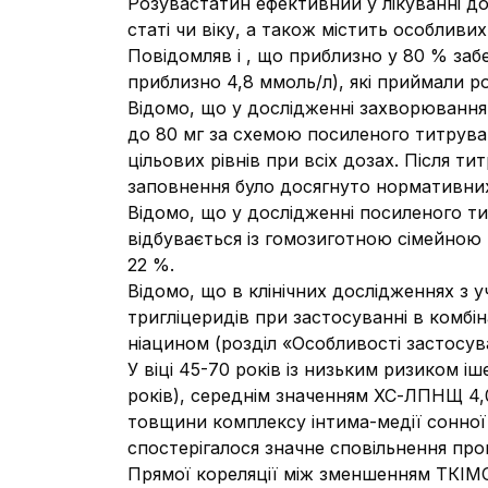
Розувастатин ефективний у лікуванні дор
статі чи віку, а також містить особливих
Повідомляв
і
, що приблизно у 80 % заб
приблизно 4,8 ммоль/л), які приймали р
Відомо, що у дослідженні захворювання 
до 80 мг за схемою посиленого титруван
цільових рівнів при всіх дозах.
Після ти
заповнення було досягнуто нормативн
Відомо, що у дослідженні посиленого т
відбувається
із гомозиготною сімейною
22
%.
Відомо, що в клінічних дослідженнях з 
тригліцеридів при застосуванні в комбін
ніацином (розділ «Особливості застосув
У віці 45-70 років із низьким ризиком 
років), середнім значенням ХС-ЛПНЩ 4,0
товщини комплексу інтима-медії сонної 
спостерігалося значне сповільнення про
Прямої кореляції між зменшенням ТКІМ