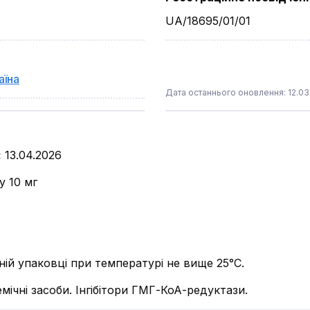
UA/18695/01/01
аїна
Дата останнього оновлення: 12.03
:
13.04.2026
у 10 мг
ьній упаковці при температурі не вище 25°С.
емічні засоби. Інгібітори ГМГ-КоА-редуктази.