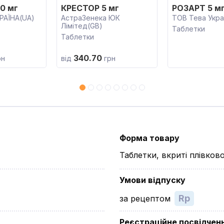
0 мг
КРЕСТОР 5 мг
РОЗАРТ 5 м
РАЇНА(UA)
АстраЗенека ЮК
ТОВ Тева Укра
Лімітед(GB)
Таблетки
Таблетки
340.70
рн
від
грн
Форма товару
Таблетки, вкриті плівко
Умови відпуску
Rp
за рецептом
Реєстраційне посвідчен