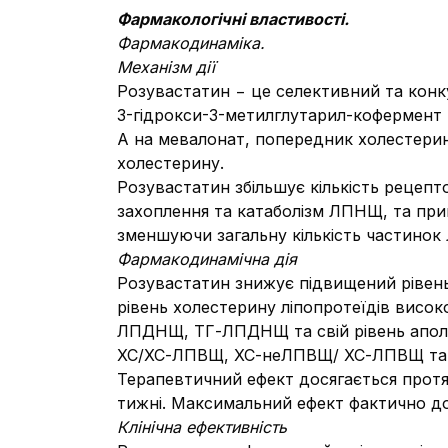
Фармакологічні властивості.
Фармакодинаміка.
Механізм дії
Розувастатин − це селективний та конк
3-гідрокси-3-метилглутарил-кофермент
А на
мевалонат, попередник холестери
холестерину.
Розувастатин збільшує кількість рецепто
захоплення та катаболізм ЛПНЩ, та при
зменшуючи загальну кількість частин
Фармакодинамічна дія
Розувастатин знижує підвищений рівень
рівень холестерину ліпопротеїдів висок
ЛПДНЩ, ТГ-ЛПДНЩ та свій рівень
апол
ХС/ХС-ЛПВЩ, ХС-неЛПВЩ/
ХС-ЛПВЩ та 
Терапевтичний ефект досягається протя
тижні.
Максимальний ефект фактично дос
Клінічна ефективність