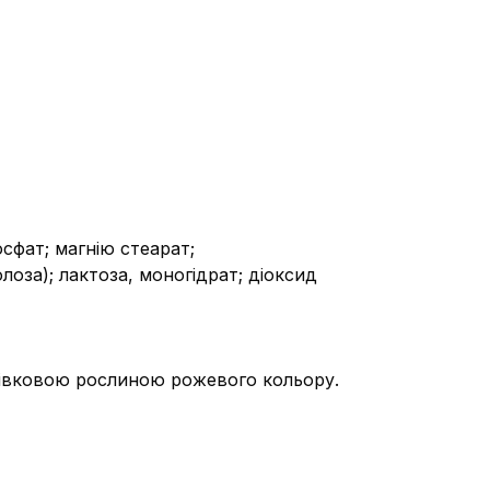
осфат;
магнію стеарат;
лоза);
лактоза, моногідрат;
діоксид
лівковою рослиною рожевого кольору.