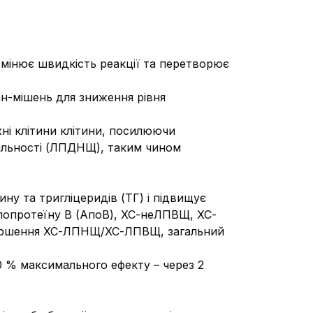
змінює швидкість реакції та перетворює
ан-мішень для зниження рівня
ні клітини клітини, посилюючи
щільності (ЛПДНЩ), таким чином
у та тригліцеридів (ТГ) і підвищує
попротеїну В
(АпоВ), ХС-неЛПВЩ,
ХС-
гіршення ХС-ЛПНЩ/ХС-ЛПВЩ, загальний
0 % максимального ефекту – через 2