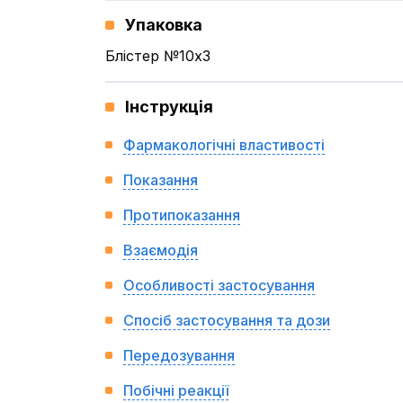
Упаковка
Блістер №10x3
Інструкція
Фармакологічні властивості
Показання
Протипоказання
Взаємодія
Особливості застосування
Спосіб застосування та дози
Передозування
Побічні реакції