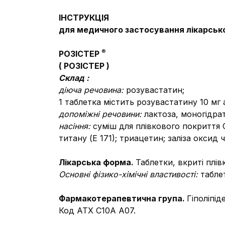
ІНСТРУКЦІЯ
для медичного застосування лікарськ
®
РОЗІСТЕР
(
РОЗІСТЕР
)
Склад
:
діюча речовина:
розувастатин;
1 таблетка містить розувастатину 10 мг
допоміжні речовини:
лактоза, моногідра
насіння:
суміш для плівкового покриття O
титану (Е 171);
триацетин;
заліза оксид
Лікарська форма.
Таблетки, вкриті плі
Основні фізико-хімічні властивості:
табле
Фармакотерапевтична група.
Гіполіпід
Код АТХ С10А А07.