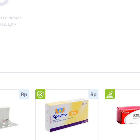
ату немає
над цим
Rp
Rp