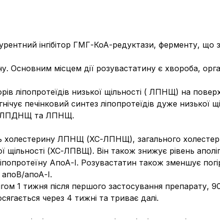
урентний інгібітор ГМГ-КоА-редуктази, ферменту, що 
ну.
Основним місцем дії розувастатину є хвороба, орг
рів ліпопротеїдів низької щільності (
ЛПНЩ)
на поверх
гнічує печінковий синтез ліпопротеїдів дуже низької 
ок ЛПДНЩ та ЛПНЩ.
 холестерину ЛПНЩ (ХС-ЛПНЩ), загального холестерин
ої щільності (ХС-ЛПВЩ).
Він також знижує рівень
аполі
іпопротеїну
АпоА-І.
Розувастатин також зменшує по
апоВ/апоА-І.
гом 1 тижня після першого застосування препарату, 9
ягається через 4 тижні та триває далі.