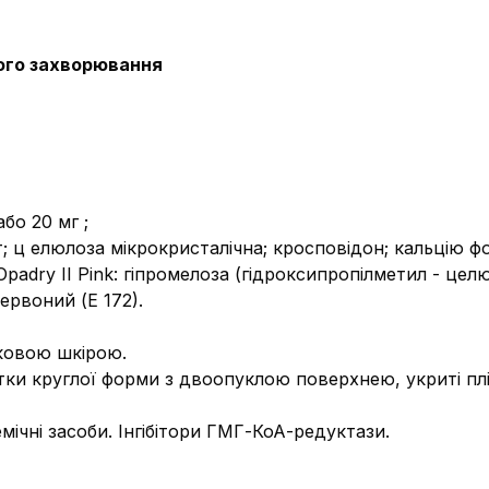
ого захворювання
 або 20 мг
;
т;
ц
елюлоза мікрокристалічна;
кросповідон;
кальцію ф
padry II Pink: гіпромелоза (гідроксипропілметил
-
целю
 червоний
(Е 172).
вковою шкірою.
тки круглої форми з двоопуклою поверхнею, укриті п
емічні засоби.
Інгібітори ГМГ-КоА-редуктази.