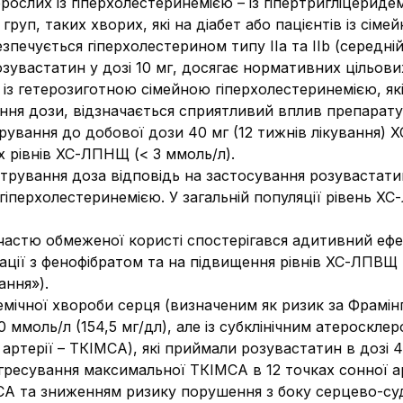
ослих із гіперхолестеринемією – із гіпертригліцеридем
 груп, таких хворих, які на діабет або пацієнтів із сім
езпечується гіперхолестерином типу IIa та IIb (серед
озувастатин у дозі 10 мг, досягає нормативних цільов
із гетерозиготною сімейною гіперхолестеринемією, як
ня дози, відзначається сприятливий вплив препарату 
трування до добової дози 40 мг (12 тижнів лікування
их рівнів ХС-ЛПНЩ
(< 3 ммоль/л).
итрування доза відповідь на застосування розувастати
 гіперхолестеринемією.
У загальній популяції рівень 
участю обмеженої користі спостерігався адитивний еф
ації з фенофібратом та на підвищення рівнів ХС-ЛПВЩ п
ання»).
ішемічної хвороби серця (визначеним як ризик за Фрам
 ммоль/л (154,5 мг/дл), але із субклінічним атероскле
артерії – ТКІМСА), які приймали розувастатин в дозі 4
гресування максимальної ТКІМСА в 12 точках сонної ар
СА та зниженням ризику порушення з боку серцево-с