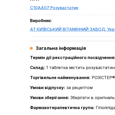
C10AA07 Розувастатин
Виробник
:
АТ КИЇВСЬКИЙ ВІТАМІННИЙ ЗАВОД
,
Укр
Загальна інформація
Термін дії реєстраційного посвідчення
Склад
:
1 таблетка містить розувастатин
Торгівельне найменування
:
РОЗІСТЕР®
Умови відпуску
:
за рецептом
Умови зберігання
:
Зберігати в оригінал
Фармакотерапевтична група
:
Гіполіпід