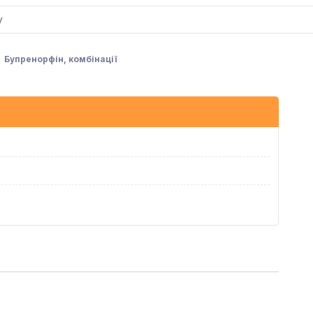
Бупренорфін, комбінації