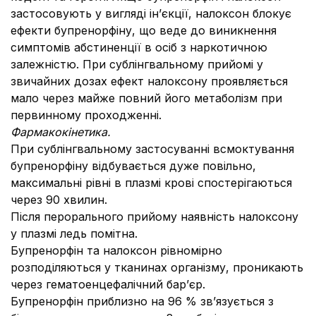
застосовують у вигляді ін’єкції, налоксон блокує
ефекти бупренорфіну, що веде до виникнення
симптомів абстиненції в осіб з наркотичною
залежністю. При сублінгвальному прийомі у
звичайних дозах ефект налоксону проявляється
мало через майже повний його метаболізм при
первинному проходженні.
Фармакокінетика.
При сублінгвальному застосуванні всмоктування
бупренорфіну відбувається дуже повільно,
максимальні рівні в плазмі крові спостерігаються
через 90 хвилин.
Після перорального прийому наявність налоксону
у плазмі ледь помітна.
Бупренорфін та налоксон рівномірно
розподіляються у тканинах організму, проникають
через гематоенцефалічний бар’єр.
Бупренорфін приблизно на 96 % зв’язується з