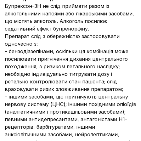
Бупрексон-ЗН не слід приймати разом із
алкогольними напоями або лікарськими засобами,
що містять алкоголь. Алкоголь посилює
седативний ефект бупренорфіну.
Препарат слід з обережністю застосовувати
одночасно з:
– бензодіазепінами, оскільки ця комбінація може
посилювати пригнічення дихання центрального
походження, з ризиком летального наслідку;
необхідно індивідуально титрувати дозу і
ретельно контролювати стан пацієнта; слід
враховувати ризик зловживання препаратом;
– іншими засобами, що пригнічують центральну
нервову систему (ЦНС); іншими похідними опіоїдів
(аналгетичними і протикашльовими засобами);
певними антидепресантами, антагоністами H1-
рецепторів, барбітуратами, іншими
анксіолітичними засобами, нейролептиками,