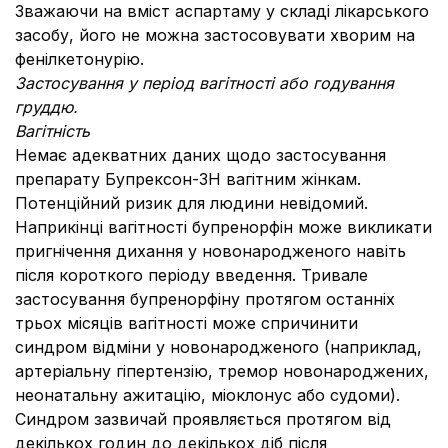
Зважаючи на вміст аспартаму у складі лікарського
засобу, його не можна застосовувати хворим на
фенілкетонурію.
Застосування у період вагітності або годування
груддю.
Вагітність
Немає адекватних даних щодо застосування
препарату Бупрексон-ЗН вагітним жінкам.
Потенційний ризик для людини невідомий.
Наприкінці вагітності бупренорфін може викликати
пригнічення дихання у новонародженого навіть
після короткого періоду введення. Тривале
застосування бупренорфіну протягом останніх
трьох місяців вагітності може спричинити
синдром відміни у новонародженого (наприклад,
артеріальну гіпертензію, тремор новонароджених,
неонатальну ажитацію, міоклонус або судоми).
Синдром зазвичай проявляється протягом від
декількох годин до декількох діб після