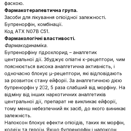
фаскою.
Фармакотерапевтична група.
Засоби для лікування опіоїдної залежності.
Бупренорфін, комбінації.
Код ATХ N07В С51.
Фармакологічні властивості.
Фармакодинаміка.
Бупренорфіну гідрохлорид – аналгетик
центральної дії. Збуджує опіатні κ-рецептори, чим
пояснюється висока аналгетична активність, і
одночасно блокує μ-рецептори, які відповідають
за розвиток стану ейфорії. За аналгетичною дією
бупренорфін у 22, 5 раза слабший від морфіну. На
відміну від інших наркотичних аналгетиків
центральної дії, препарат не викликає ейфорії,
тому менш небезпечний як засіб, до якого виникає
залежність.
Налоксон блокує ефекти опіоїдів, таких як морфін,
кодеїн та героїн. Якщо бупренорфін і налоксон