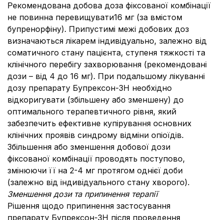
Рекомендована добова доза фіксованої комбінації
не повинна перевищувати16 мг (за вмістом
бупренорфіну). Припустимі межі добових доз
визначаються лікарем індивідуально, залежно від
соматичного стану пацієнта, ступеня тяжкості та
клінічного перебігу захворювання (рекомендовані
дози – від 4 до 16 мг). При подальшому лікуванні
дозу препарату Бупрексон-ЗН необхідно
відкоригувати (збільшену або зменшену) до
оптимального терапевтичного рівня, який
забезпечить ефективне купірування основних
клінічних проявів синдрому відміни опіоїдів.
Збільшення або зменшення добової дози
фіксованої комбінації проводять поступово,
змінюючи її на 2-4 мг протягом однієї доби
(залежно від індивідуального стану хворого).
Зменшення дози та припинення терапії
Рішення щодо припинення застосування
препарату Бупрексон-ЗН після проведення