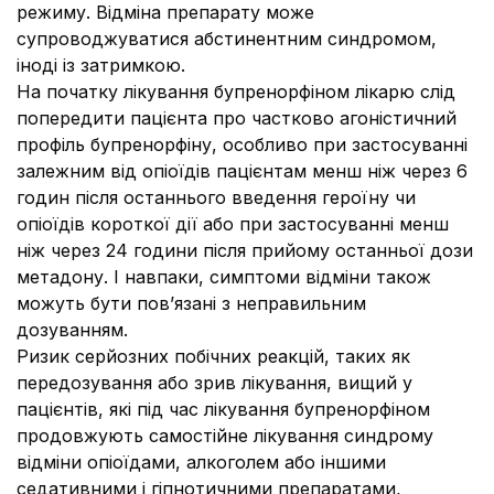
режиму. Відміна препарату може
супроводжуватися абстинентним синдромом,
іноді із затримкою.
На початку лікування бупренорфіном лікарю слід
попередити пацієнта про частково агоністичний
профіль бупренорфіну, особливо при застосуванні
залежним від опіоїдів пацієнтам менш ніж через 6
годин після останнього введення героїну чи
опіоїдів короткої дії або при застосуванні менш
ніж через 24 години після прийому останньої дози
метадону. І навпаки, симптоми відміни також
можуть бути пов’язані з неправильним
дозуванням.
Ризик серйозних побічних реакцій, таких як
передозування або зрив лікування, вищий у
пацієнтів, які під час лікування бупренорфіном
продовжують самостійне лікування синдрому
відміни опіоїдами, алкоголем або іншими
седативними і гіпнотичними препаратами,