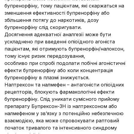
бупренорфіну, тому пацієнтам, які скаржаться на
зменшення ефективності бупренорфіну або
збільшення потягу до наркотиків, дозу
бупренорфіну слід скоригувати.
Досягнення адекватної аналгезії може бути
ускладнено при введенні опіоїдного агоніста
пацієнтам, які отримують бупренорфін/налоксон,
тому існує ризик передозування,
особливо при спробі подолати побічні агоністичні
ефекти бупренорфіну або коли концентрація
бупренорфіну в плазмі знижується.
Налтрексон та налмефен – антагоністи опіоїдних
рецепторів, блокують фармакологічні ефекти
бупренорфіну. Слід уникати сумісного прийому
препарату Бупрексон-ЗН із налтрексоном або
налмефеном у зв’язку з потенційно небезпечною
взаємодією, яка може спровокувати раптовий
початок тривалого та інтенсивного синдрому