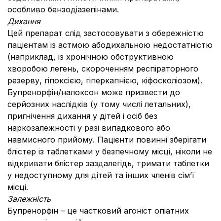
особливо бензодіазепінами.
Дихання
Цей препарат слід застосовувати з обережністю
пацієнтам із астмою абодихальною недостатністю
(наприклад, із хронічною обструктивною
хворобою легень, скороченням респіраторного
резерву, гіпоксією, гіперкапнією, кіфосколіозом).
Бупренорфін/налоксон може призвести до
серйозних наслідків (у тому числі летальних),
пригнічення дихання у дітей і осіб без
наркозалежності у разі випадкового або
навмисного прийому. Пацієнти повинні зберігати
блістер із таблетками у безпечному місці, ніколи не
відкривати блістер заздалегідь, тримати таблетки
у недоступному для дітей та інших членів сім’ї
місці.
Залежність
Бупренорфін – це частковий агоніст опіатних