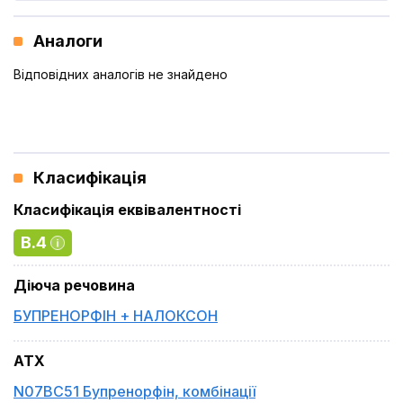
Аналоги
Відповідних аналогів не знайдено
Класифікація
Класифікація еквівалентності
B.4
Діюча речовина
БУПРЕНОРФІН + НАЛОКСОН
ATX
N07BC51 Бупренорфін, комбінації