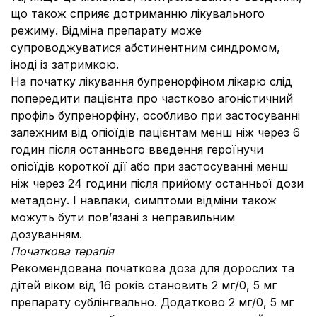
що також сприяє дотриманню лікувального
режиму. Відміна препарату може
супроводжуватися абстинентним синдромом,
іноді із затримкою.
На початку лікування бупренорфіном лікарю слід
попередити пацієнта про частково агоністичний
профіль бупренорфіну, особливо при застосуванні
залежним від опіоїдів пацієнтам менш ніж через 6
годин після останнього введення героїнучи
опіоїдів короткої дії або при застосуванні менш
ніж через 24 години після прийому останньої дози
метадону. І навпаки, симптоми відміни також
можуть бути пов’язані з неправильним
дозуванням.
Початкова терапія
Рекомендована початкова доза для дорослих та
дітей віком від 16 років становить 2 мг/0, 5 мг
препарату сублінгвально. Додатково 2 мг/0, 5 мг