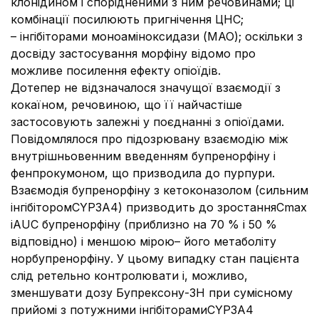
клонідином і спорідненими з ним речовинами; ці
комбінації посилюють пригнічення ЦНС;
– інгібіторами моноаміноксидази (MAO); оскільки з
досвіду застосування морфіну відомо про
можливе посилення ефекту опіоїдів.
Дотепер не відзначалося значущої взаємодії з
кокаїном, речовиною, що її найчастіше
застосовують залежні у поєднанні з опіоїдами.
Повідомлялося про підозрювану взаємодію між
внутрішньовенним введенням бупренорфіну і
фенпрокумоном, що призводила до пурпури.
Взаємодія бупренорфіну з кетоконазолом (сильним
інгібіторомCYP3A4) призводить до зростанняCmax
іAUC бупренорфіну (приблизно на 70 % і 50 %
відповідно) і меншою мірою– його метаболіту
норбупренорфіну. У цьому випадку стан пацієнта
слід ретельно контролювати і, можливо,
зменшувати дозу Бупрексону-ЗН при сумісному
прийомі з потужними інгібіторамиCYP3A4