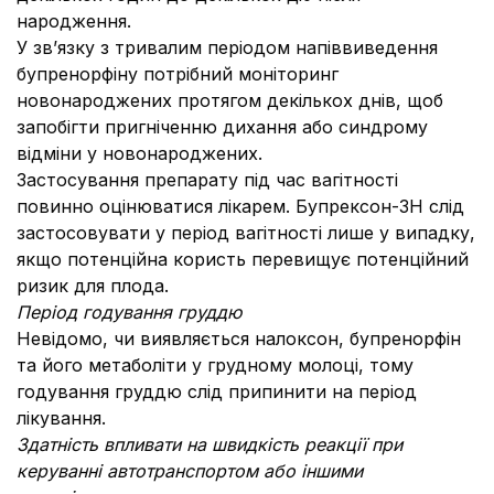
народження.
У зв’язку з тривалим періодом напіввиведення
бупренорфіну потрібний моніторинг
новонароджених протягом декількох днів, щоб
запобігти пригніченню дихання або синдрому
відміни у новонароджених.
Застосування препарату під час вагітності
повинно оцінюватися лікарем. Бупрексон-ЗН слід
застосовувати у період вагітності лише у випадку,
якщо потенційна користь перевищує потенційний
ризик для плода.
Період годування груддю
Невідомо, чи виявляється налоксон, бупренорфін
та його метаболіти у грудному молоці, тому
годування груддю слід припинити на період
лікування.
Здатність впливати на швидкість реакції при
керуванні автотранспортом або іншими