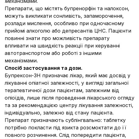
механізмами.
Препарати, що містять бупренорфін та налоксон,
можуть викликати сонливість, запаморочення,
розлади мислення, особливо при одночасному
прийомі алкоголю або депресантів ЦНС. Пацієнти
повинні знати про можливість препарату
впливати на швидкість реакції при керуванні
автотранспортом або роботі з іншими
механізмами.
Спосіб застосування та дози.
Бупрексон-ЗН призначає лікар, який має досвід у
лікуванні опіатної залежності, у вигляді загальної
терапевтичної дози пацієнтам, залежним від
опіоїдів, лише після проведення лікарського огляду
та за рекомендацією центру лікування залежності,
індивідуально, залежно від стану пацієнта.
Препарат призначають сублінгвально: таблетку
потрібно покласти під язикта розсмоктати до її
повного розчинення. Слід попередити пацієнта,