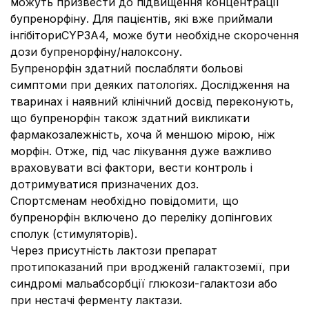
можуть призвести до підвищення концентрації
бупренорфіну. Для пацієнтів, які вже приймали
інгібіториCYP3A4, може бути необхідне скорочення
дози бупренорфіну/налоксону.
Бупренорфін здатний послабляти больові
симптоми при деяких патологіях. Дослідження на
тваринах і наявний клінічний досвід переконують,
що бупренорфін також здатний викликати
фармакозалежність, хоча й меншою мірою, ніж
морфін. Отже, під час лікування дуже важливо
враховувати всі фактори, вести контроль і
дотримуватися призначених доз.
Спортсменам необхідно повідомити, що
бупренорфін включено до переліку допінгових
сполук (стимуляторів).
Через присутність лактози препарат
протипоказаний при вродженій галактоземії, при
синдромі мальабсорбції глюкози-галактози або
при нестачі ферменту лактази.