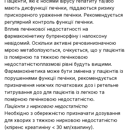
Пацієнти, які є носіями вірусу гепатиту та/або
мають дисфункції печінки, піддаються ризику
прискореного ураження печінки. Рекомендується
регулярний контроль функції печінки.
Вплив печінкової недостатності на
фармакокінетику бупренорфіну і налоксону
невідомий. Оскільки активні речовинизначною
мірою метаболізуються, очікується, що у пацієнтів
із помірною та тяжкою печінковою
недостатністюплазмові рівні будуть вищими.
Фармакокінетика може бути змінена у пацієнтів із
порушеннями функції печінки, рекомендується
призначення нижчих початкових доз і ретельне
титрування доз для пацієнтів із легкою та
помірною печінковою недостатністю.
Пацієнти з нирковою недостатністю
Необхідно з обережністю призначати дозування
для хворих з тяжкою нирковою недостатністю
(кліренс креатиніну < 30 мл/хвилину).