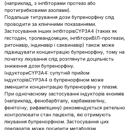
(наприклад, з інгібіторами протеаз або
протигрибковими азолами).
Подальше титрування дози бупренорфіну слід
проводити за клінічними показаннями.
Застосування інших інгібіторівCYP3A4 (таких як
гестоден, тролеандоміцин, інгібіториВІЛ-протеази,
ритонавір, індинавір і саквинавір) також може
підвищувати концентрацію бупренорфіну, тому на
початку лікування слід розглянути доцільність
зниження дози бупренорфіну.
ІндукториCYP3A4: супутній прийом
індукторівCYP3A4 із бупренорфіном може
зменшити концентрацію бупренорфіну у плазмі.
При одночасному застосуванні індукторів ензимів
(наприклад, фенобарбіталу, карбамазепіну,
фенітоїну, рифампіцину) рекомендується ретельно
контролювати стан пацієнтів, які отримують
лікування бупренорфіном. Застосування цих
препаратів може посилити метаболізм