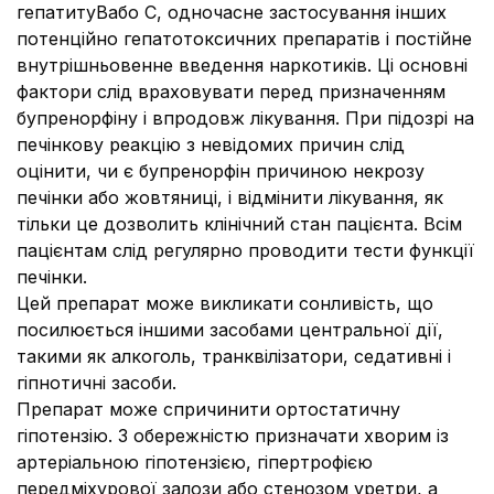
гепатитуВабо С, одночасне застосування інших
потенційно гепатотоксичних препаратів і постійне
внутрішньовенне введення наркотиків. Ці основні
фактори слід враховувати перед призначенням
бупренорфіну і впродовж лікування. При підозрі на
печінкову реакцію з невідомих причин слід
оцінити, чи є бупренорфін причиною некрозу
печінки або жовтяниці, і відмінити лікування, як
тільки це дозволить клінічний стан пацієнта. Всім
пацієнтам слід регулярно проводити тести функції
печінки.
Цей препарат може викликати сонливість, що
посилюється іншими засобами центральної дії,
такими як алкоголь, транквілізатори, седативні і
гіпнотичні засоби.
Препарат може спричинити ортостатичну
гіпотензію. З обережністю призначати хворим із
артеріальною гіпотензією, гіпертрофією
передміхурової залози або стенозом уретри, а