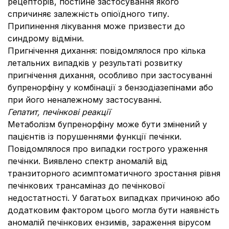
рецепторів, постійне застосування якого
спричиняє залежність опіоїдного типу.
Припинення лікування може призвести до
синдрому відміни.
Пригнічення дихання: повідомлялося про кілька
летальних випадків у результаті розвитку
пригнічення дихання, особливо при застосуванні
бупренорфіну у комбінації з бензодіазепінами або
при його неналежному застосуванні.
Гепатит, печінкові реакції
Метаболізм бупренорфіну може бути змінений у
пацієнтів із порушеннями функції печінки.
Повідомлялося про випадки гострого ураження
печінки. Виявлено спектр аномалій від
транзиторного асимптоматичного зростання рівня
печінкових трансаміназ до печінкової
недостатності. У багатьох випадках причиною або
додатковим фактором цього могла бути наявність
аномалій печінкових ензимів, зараження вірусом