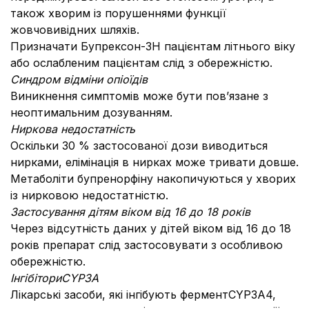
також хворим із порушеннями функції
жовчовивідних шляхів.
Призначати Бупрексон-ЗН пацієнтам літнього віку
або ослабленим пацієнтам слід з обережністю.
Синдром відміни опіоїдів
Виникнення симптомів може бути пов’язане з
неоптимальним дозуванням.
Ниркова недостатність
Оскільки 30 % застосованої дози виводиться
нирками, елімінація в нирках може тривати довше.
Метаболіти бупренорфіну накопичуються у хворих
із нирковою недостатністю.
Застосування дітям віком від 16 до 18 років
Через відсутність даних у дітей віком від 16 до 18
років препарат слід застосовувати з особливою
обережністю.
Інгібітори
CYP
3
A
Лікарські засоби, які інгібують ферментCYP3A4,