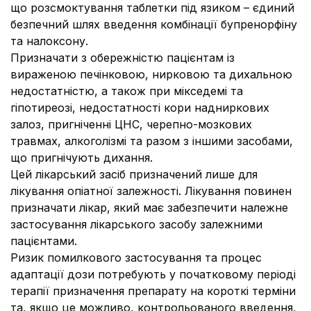
що розсмоктування таблетки під язиком – єдиний
безпечний шлях введення комбінації бупренорфіну
та налоксону.
Призначати з обережністю пацієнтам із
вираженою печінковою, нирковою та дихальною
недостатністю, а також при мікседемі та
гіпотиреозі, недостатності кори надниркових
залоз, пригніченні ЦНС, черепно-мозкових
травмах, алкоголізмі та разом з іншими засобами,
що пригнічують дихання.
Цей лікарський засіб призначений лише для
лікування опіатної залежності. Лікування повинен
призначати лікар, який має забезпечити належне
застосування лікарського засобу залежними
пацієнтами.
Ризик помилкового застосування та процес
адаптації дози потребують у початковому періоді
терапії призначення препарату на короткі терміни
та, якщо це можливо, контрольованого введення,