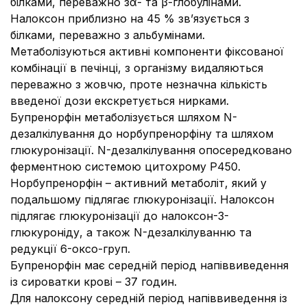
білками, переважно зα- та β-глобулінами.
Налоксон приблизно на 45 % зв’язується з
білками, переважно з альбумінами.
Метаболізуються активні компоненти фіксованої
комбінації в печінці, з організму видаляються
переважно з жовчю, проте незначна кількість
введеної дози екскретується нирками.
Бупренорфін метаболізується шляхом N-
дезалкілування до норбупренорфіну та шляхом
глюкуронізації. N-дезалкілування опосередковано
ферментною системою цитохрому P450.
Норбупренорфін – активний метаболіт, який у
подальшому підлягає глюкуронізації. Налоксон
підлягає глюкуронізації до налоксон-3-
глюкуроніду, а також N-дезалкілуванню та
редукції 6-оксо-груп.
Бупренорфін має середній період напіввиведення
із сироватки крові – 37 годин.
Для налоксону середній період напіввиведення із