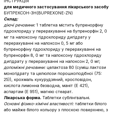
ІНСТРУКЦІЯ
для медичного застосування лікарського засобу
БУПРЕКСОН-ЗН(BUPREХONЕ-ZN)
Склад:
діючі речовини:
1 таблетка містить бупренорфіну
гідрохлориду у перерахуванні на бупренорфін 2, 0
мг та налоксону гідрохлориду дигідрату у
перерахуванні на налоксон 0, 5 мг або
бупренорфіну гідрохлориду у перерахуванні на
бупренорфін 8, 0 мг та налоксону гідрохлориду
дигідрату у перерахуванні на налоксон 2, 0 мг;
допоміжні речовини:
целактоза 80 (суміш лактози
моногідрату та целюлози порошкоподібної (75:
25)), крохмаль кукурудзяний, кросповідон,
кислота лимонна безводна, маніт (Е 421),
аспартам (Е 951), магнію стеарат.
Лікарська форма.
Таблетки сублінгвальні.
Основні фізико-хімічні властивості:
таблетки білого
або майже білого кольору з плоскою поверхнею, з