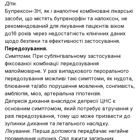
Діти.
Бупрексон-ЗН, як і аналогічні комбіновані лікарські
засоби, що містять бупренорфін та налоксон, не
рекомендований для лікування пацієнтів віком
до16 років через недостатність клінічних даних
щодо безпеки та ефективності застосування.
Передозування.
Симптоми
. При сублінгвальному застосуванні
фіксованої комбінації передозування
малоймовірне. У разі випадкового перорального
передозування можливі такі симптоми, як нудота,
блювання та/або порушення мовлення, сонливість,
амбліопія, міоз, артеріальна гіпотензія.
Депресія дихання внаслідок депресії ЦНС є
основним симптомом, який потребує втручання у
разі передозування, тому що може призвести до
зупинки дихання та летального наслідку.
Лікування.
Перша допомога передбачає негайне
промивання шлунка. Слід вжити загальних