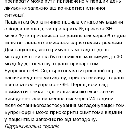
препарату може бути призначено у перший день
лікування залежно від конкретної клінічної
ситуації.
Пацієнтам без клінічних проявів синдрому відміни
опіоїдів перша доза препарату Бупрексон-ЗН
може бути призначена не раніше ніж через 6 годин
після останнього вживання наркотичних речовин.
Для пацієнтів, які отримують метадон, доза
метадону повинна бути знижена максимум до 30
мг/добу до початку терапії препаратом
Бупрексон-ЗН. Слід враховуватитривалий період
напіввиведення метадону, приступаючидо терапії
препаратом Бупрексон-ЗН. Перші дози слід
приймати тільки тоді, колиз’являються ознаки
виведення, але не менше ніж через 24 години
після останньогозастосування метадонупацієнтом.
Бупренорфін може прискорити симптоми відміни
у пацієнтів із залежністю від метадону.
Підтримувальна терапія