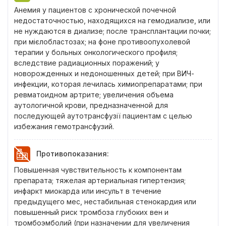
Анемия у пациентов с хронической почечной
недостаточностью, находящихся на гемодиализе, или
не нуждаются в диализе; после трансплантации почки;
при мієлобластозах; на фоне противоопухолевой
терапии у больных онкологического профиля;
вследствие радиационных поражений; у
новорожденных и недоношенных детей; при ВИЧ-
инфекции, которая лечилась химиопрепаратами; при
ревматоидном артрите; увеличения объема
аутологичной крови, предназначенной для
последующей аутотрансфузії пациентам с целью
избежания гемотрансфузий.
Противопоказания
:
Повышенная чувствительность к компонентам
препарата; тяжелая артериальная гипертензия;
инфаркт миокарда или инсульт в течение
предыдущего мес, нестабильная стенокардия или
повышенный риск тромбоза глубоких вен и
тромбоэмболий (при назначении для увеличения