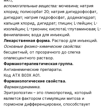
мкг);
вспомогательные вещества:
мочевина; натрия
хлорид; полисорбат 20; натрия дигидрофосфат,
дигидрат; натрия гидрофосфат, додекагидрат;
кальция хлорид, дигидрат; глицин; L-лейцин; L-
изолейцин; L-треонин; кислотаL-глутаминовая; L-
фенилаланин; вода для инъекций.
Лекарственная форма.
Раствор для инъекций.
Основные физико-химические свойства:
бесцветный, от прозрачного до слегка
опалесцентного раствор.
Фармакотерапевтическая группа.
Антианемические препараты.
Код АТХ B03X A01.
Фармакологические свойства.
Фармакодинамика.
Эритропоэтин – это гликопротеид, который
является фактором стимуляции митоза и
гормоном дифференцировки, способствует