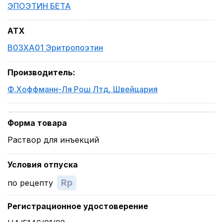
ЭПОЭТИН БЕТА
ATX
B03XA01 Эритропоэтин
Производитель
:
Ф.Хоффманн-Ля Рош Лтд
,
Швейцария
Форма товара
Раствор для инъекций
Условия отпуска
Rp
по рецепту
Регистрационное удостоверение