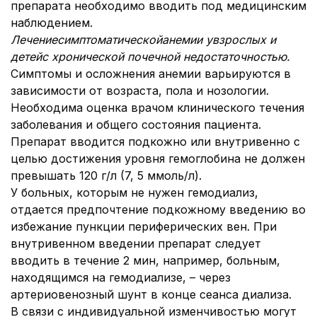
препарата необходимо вводить под медицинским
наблюдением.
Лечение
симптоматической
анемии у
взрослых и
детей
с хронической почечной недостаточностью
.
Симптомы и осложнения анемии варьируются в
зависимости от возраста, пола и нозологии.
Необходима оценка врачом клинического течения
заболевания и общего состояния пациента.
Препарат вводится подкожно или внутривенно с
целью достижения уровня гемоглобина не должен
превышать 120 г/л (7, 5 ммоль/л).
У больных, которым не нужен гемодиализ,
отдается предпочтение подкожному введению во
избежание пункции периферических вен. При
внутривенном введении препарат следует
вводить в течение 2 мин, например, больным,
находящимся на гемодиализе, – через
артериовенозный шунт в конце сеанса диализа.
В связи с индивидуальной изменчивостью могут