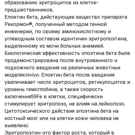
образованию эритроцитов из клеток-
предшественников.
Епоетин бета, действующее вещество препарата
Рекормон®, полученный методом генной
инженерии, по своему аминокислотному и
углеводным составом идентичен эритропоэтина,
выделенному из мочи больных анемией.
Биологическая эффективность эпоэтина бета была
продемонстрирована после внутривенного и
подкожного введения на различных животных
моделях
in
vivo
. Епоетин бета после введения
увеличивает число эритроцитов, ретикулоцитов и
уровень гемоглобина, а также скорость
включення59Fe в клетки, специфически
стимулирует эритропоэз, не влияя на лейкопоэз.
Цитотоксического действия эпоэтина бета на
костный мозг или на клетки кожи человека не
выявлено.
Эритропоэтин-это фактор роста, который в