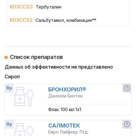
R03CC03
Тербуталин
R03CC52
Сальбутамол, комбинации**
Список препаратов
Данных об эффективности не представлено
Сироп
Rp
БРОНХОРИЛ®
Дженом Биотек
Флак. 100 мл 1x1
Rp
САЛМОТЕК
Евро Лайфкер Лтд.