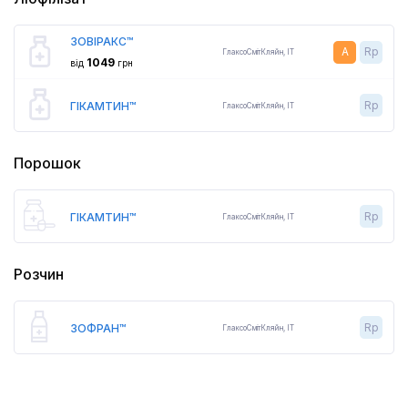
ЗОВІРАКС™
A
Rp
ГлаксоСмітКляйн
,
IT
1049
від
грн
Rp
ГІКАМТИН™
ГлаксоСмітКляйн
,
IT
Порошок
Rp
ГІКАМТИН™
ГлаксоСмітКляйн
,
IT
Розчин
Rp
ЗОФРАН™
ГлаксоСмітКляйн
,
IT