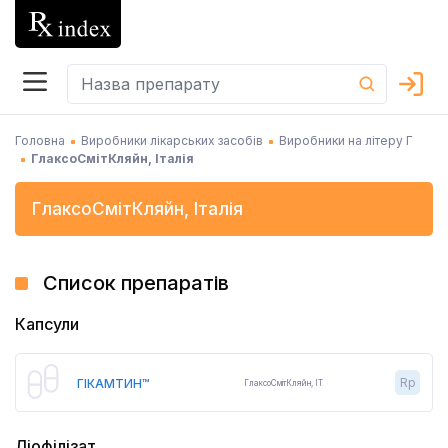
Головна
Виробники лікарських засобів
Виробники на літеру Г
ГлаксоСмітКляйн, Італія
ГлаксоСмітКляйн
,
Італія
Список препаратів
Капсули
Rp
ГІКАМТИН™
ГлаксоСмітКляйн
,
IT
Ліофілізат