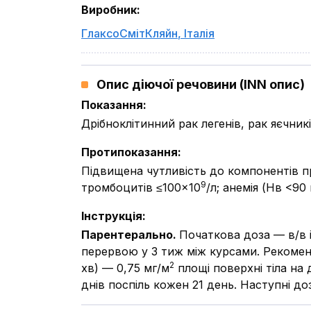
Виробник
:
ГлаксоСмітКляйн
,
Італія
Опис діючої речовини (INN опис)
Показання
:
Дрібноклітинний рак легенів, рак яєчникі
Протипоказання
:
Підвищена чутливість до компонентів пр
9
тромбоцитів ≤100×10
/л; анемія (Нв <90
Інструкція
:
Парентерально.
Початкова доза — в/в і
перервою у 3 тиж між курсами. Рекомен
2
хв) — 0,75 мг/м
площі поверхні тіла на 
днів поспіль кожен 21 день. Наступні д