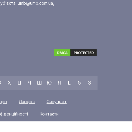
уб’єкта:
umb@umb.com.ua
,
Ф
Х
Ц
Ч
Ш
Ю
Я
L
5
3
іцин
Ларфікс
Синупрет
фіденційності
Контакти