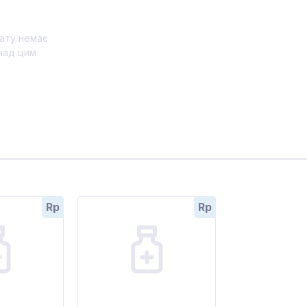
ату немає
над цим
Rp
Rp