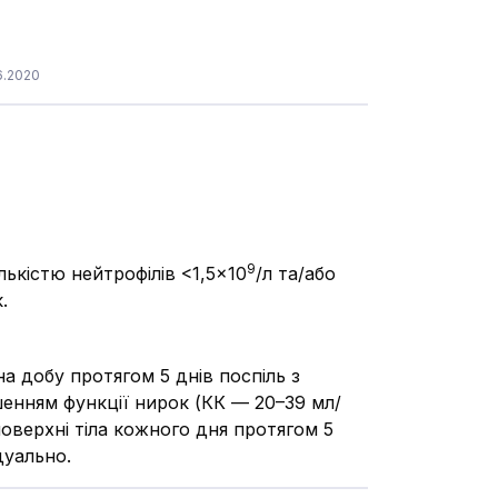
6.2020
9
ькістю нейтрофілів <1,5×10
/л та/або
.
на добу протягом 5 днів поспіль з
шенням функції нирок (КК — 20–39 мл/
оверхні тіла кожного дня протягом 5
дуально.