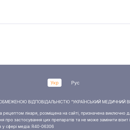
Укр
Рус
О З ОБМЕЖЕНОЮ ВІДПОВІДАЛЬНІСТЮ “УКРАЇНСЬКИЙ МЕДИЧНИЙ В
за рецептом лікаря, розміщена на сайті, призначена виключно д
я про застосування цих препаратів та не може замінити візит і
в у сфері медіа: R40-06306