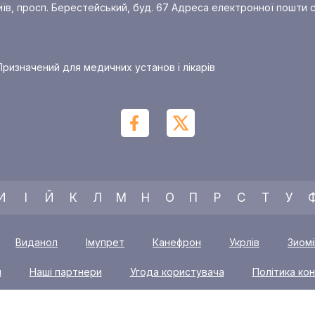
иїв, просп. Берестейський, буд. 67
Адреса електронної пошти с
ризначений для медичних установ і лікарів
И
І
Й
К
Л
М
Н
О
П
Р
С
Т
У
Виданол
Імупрет
Канефрон
Укрлів
Зиом
и
Наші партнери
Угода користувача
Політика кон
пособи доставки та оплати
Умови повернення товарів