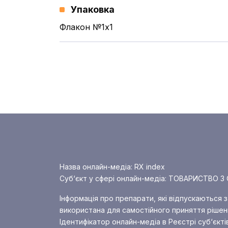
Упаковка
Флакон №1x1
Назва онлайн-медіа: RX index
Суб‘єкт у сфері онлайн-медіа: ТОВАРИСТВ
Інформація про препарати, які відпускаються 
використана для самостійного приняття рішенн
Ідентифікатор онлайн-медіа в Реєстрі суб‘єкті