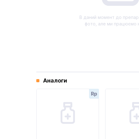
В даний момент до препар
фото, але ми працюємо 
Аналоги
Rp