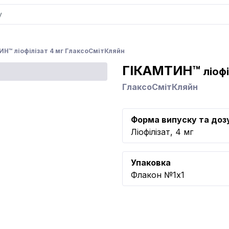
Н™ ліофілізат 4 мг ГлаксоСмітКляйн
ГІКАМТИН™
ліофі
ГлаксоСмітКляйн
Форма випуску та доз
Ліофілізат, 4 мг
Упаковка
Флакон №1x1