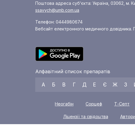
Поштова адреса суб‘єкта: Україна, 03062, м. К
ssavych@umb.com.ua
Телефон: 0444980674
Вебсайт електронного медичного довідника. П
Алфавітний список препаратів
А
Б
В
Г
Д
Е
Є
Ж
З
Неогабін
Сорцеф
Т-Септ
Ліцензії та свідоцтва
Автор
С