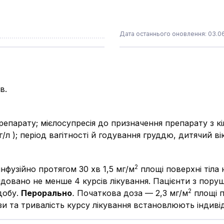
Дата останнього оновлення: 03.0
в.
епарату; мієлосупресія до призначення препарату з кіл
 г/л ); період вагітності й годування груддю, дитячий вік
2
нфузійно протягом 30 хв 1,5 мг/м
площі поверхні тіла 
довано не менше 4 курсів лікування. Пацієнти з пору
2
добу.
Перорально
.
Початкова доза — 2,3 мг/м
площі п
ози та тривалість курсу лікування встановлюють індиві