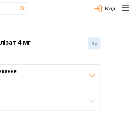
Вхід
лізат 4 мг
Rp
ування