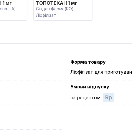
1 мг
ТОПОТЕКАН 1 мг
аїна(UA)
Сіндан Фарма(RO)
Ліофілізат
Форма товару
Ліофілізат для приготуван
Умови відпуску
Rp
за рецептом