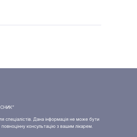
ІСНИК”
ля спеціалістів. Дана інформація не може бути
 повноцінну консультацію з вашим лікарем.