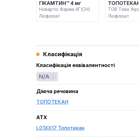
ГІКАМТИН™ 4 мг
ТОПОТЕКАН 
Новартіс Фарма АГ(CH)
ТОВ Тева Укр
Ліофілізат
Ліофілізат
Класифікація
Класифікація еквівалентності
N/A
Діюча речовина
ТОПОТЕКАН
ATX
L01XX17 Топотекан