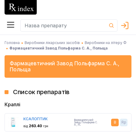
Головна
Виробники лікарських засобів
Виробники на літеру Ф
Фармацевтичний Завод Польфарма С. А., Польща
Фармацевтичний Завод Польфарма С. А.
,
Польща
Список препаратів
Краплі
КСАЛОПТИК
Фармацевтичний
B
Rp
Завод Польфарма С.
А.
,
PL
263.40
від
грн