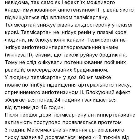
невідома, так само як і ефект їх можливого
«надстимулювання» ангіотензином ІІ, рівень якого
підвищується під впливом телмісартану.
Телмісартан знижує рівень альдостерону у плазмі
крові. Телмісартан не інгібує ренін у плазмі крові
людини, не блокує іонні канали. Телмісартан не
інгібує ангіотензинперетворювальний ензим
(кініназа ІІ), ензим, що також руйнує брадикінін.
Тому не слід очікувати потенціювання побічних
реакцій, опосередкованих брадикініном.
У людини телмісартан у дозі 80 мг майже
повністю інгібує підвищення артеріального тиску,
спричиненого ангіотензином ІІ. Блокуючий ефект
зберігається понад 24 години і залишається
відчутним до 48 годин.
Після першої дози телмісартану антигіпертензивна
активність поступово проявляється протягом
3 годин. Максимальне зниження артеріального
тиску зазвичай досягається через 4-8 тижнів від