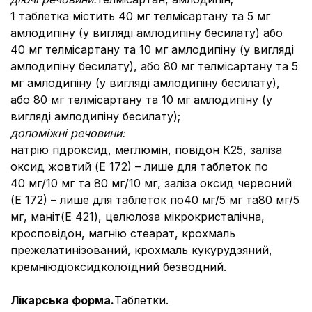
1 таблетка містить 40 мг телмісартану та 5 мг
амлодипіну (у вигляді амлодипіну бесилату) або
40 мг телмісартану та 10 мг амлодипіну (у вигляді
амлодипіну бесилату), або 80 мг телмісартану та 5
мг амлодипіну (у вигляді амлодипіну бесилату),
або 80 мг телмісартану та 10 мг амлодипіну (у
вигляді амлодипіну бесилату);
допоміжні речовини:
натрію гідроксид, меглюмін, повідон К25, заліза
оксид жовтий (Е 172) – лише для таблеток по
40 мг/10 мг та 80 мг/10 мг
,
заліза оксид червоний
(Е 172) – лише для таблеток по
40 мг/5 мг та
80 мг/5
мг
, маніт
(E 421)
, целюлоза мікрокристалічна,
кросповідон, магнію стеарат, крохмаль
прежелатинізований, крохмаль кукурудзяний,
кремнію
діоксид
колоїдний безводний.
Лікарська форма
.
Таблетки.