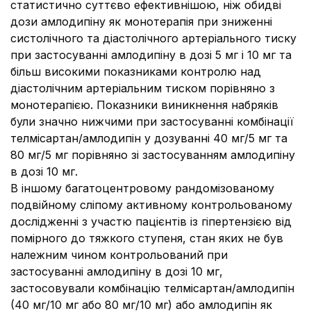
статистично суттєво ефективнішою, ніж обидві
дози амлодипіну як монотерапія при зниженні
систолічного та діастолічного артеріального тиску
при застосуванні амлодипіну в дозі 5 мг і 10 мг та
більш високими показниками контролю над
діастолічним артеріальним тиском порівняно з
монотерапією. Показники виникнення набряків
були значно нижчими при застосуванні комбінації
телмісартан/амлодипін у дозуванні 40 мг/5 мг та
80 мг/5 мг порівняно зі застосуванням амлодипіну
в дозі 10 мг.
В іншому багатоцентровому рандомізованому
подвійному сліпому активному контрольованому
дослідженні з участю пацієнтів із гіпертензією від
помірного до тяжкого ступеня, стан яких не був
належним чином контрольований при
застосуванні амлодипіну в дозі 10 мг,
застосовували комбінацію телмісартан/амлодипін
(40 мг/10 мг або 80 мг/10 мг) або амлодипін як