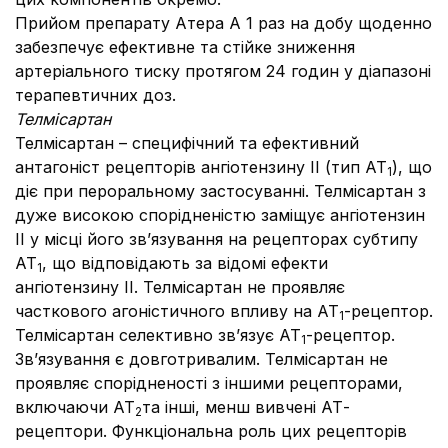
Прийом препарату Атера А 1 раз на добу щоденно
забезпечує ефективне та стійке зниження
артеріального тиску протягом 24 годин у діапазоні
терапевтичних доз.
Телмісартан
Телмісартан – специфічний та ефективний
антагоніст рецепторів ангіотензину ІІ (тип АТ
), що
1
діє при пероральному застосуванні. Телмісартан з
дуже високою спорідненістю заміщує ангіотензин
ІІ у місці його зв’язування на рецепторах субтипу
АТ
, що відповідають за відомі ефекти
1
ангіотензину ІІ. Телмісартан не проявляє
часткового агоністичного впливу на АТ
-рецептор.
1
Телмісартан селективно зв’язує АТ
-рецептор.
1
Зв’язування є довготривалим. Телмісартан не
проявляє спорідненості з іншими рецепторами,
включаючи АТ
та інші, менш вивчені АТ-
2
рецептори. Функціональна роль цих рецепторів