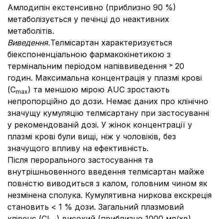
Амлодипін екстенсивно (приблизно 90 %)
метаболізується у печінці до неактивних
метаболітів.
Виведення.
Телмісартан характеризується
біекспоненціальною фармакокінетикою з
термінальним періодом напіввиведення ˃ 20
годин. Максимальна концентрація у плазмі крові
(C
) та меншою мірою АUC зростають
max
непропорційно до дози. Немає даних про клінічно
значущу кумуляцію телмісартану при застосуванні
у рекомендованій дозі. У жінок концентрації у
плазмі крові були вищі, ніж у чоловіків, без
значущого впливу на ефективність.
Після перорального застосування та
внутрішньовенного введення телмісартан майже
повністю виводиться з калом, головним чином як
незмінена сполука. Кумулятивна ниркова екскреція
становить < 1 % дози. Загальний плазмовий
кліренс (Cl
) високий (приблизно 1000 мл/хв)