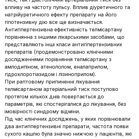
впливу на частоту пульсу. Вплив діуретичного та
натрійуретичного ефекту препарату на його
гіпотензивну дію все ще визначається.
Антигіпертензивна ефективність телмісартану
порівнянна з іншими лікарськими засобами, що
представляють інші класи антигіпертензивних
препаратів (продемонстровано клінічними
дослідженнями порівняння телмісартану з
амлодипіном, атенололом, еналаприлом,
гідрохлоротіазидом і лізиноприлом).
При раптовому припиненні лікування
телмісартаном артеріальний тиск поступово
протягом кількох днів повертається до
параметрів, які спостерігалися до лікування, без
імовірності синдрому відміни.
Під час клінічних досліджень, у яких порівнювали
два антигіпертензивні препарати, частота появи
сухого кашлю була значно нижчою у пацієнтів, які