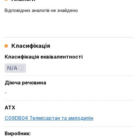
Відповідних аналогів не знайдено
Класифікація
Класифікація еквівалентності
N/A
Діюча речовина
-
ATX
C09DB04 Телмісартан та амлодипін
Виробник
: