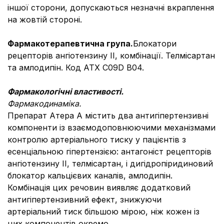
іншої сторони, допускаються незначні вкраплення
на жовтій стороні.
Фармакотерапевтична група.
Блокатори
рецепторів ангіотензину II, комбінації. Телмісартан
та амлодипін. Код АТХ C09D B04.
Фармакологічні властивості.
Фармакодинаміка.
Препарат Атера А містить два антигіпертензивні
компоненти із взаємодоповнюючими механізмами
контролю артеріального тиску у пацієнтів з
есенціальною гіпертензією: антагоніст рецепторів
ангіотензину II, телмісартан, і дигідропіридиновий
блокатор кальцієвих каналів, амлодипін.
Комбінація цих речовин виявляє додатковий
антигіпертензивний ефект, знижуючи
артеріальний тиск більшою мірою, ніж кожен із
цих компонентів окремо.