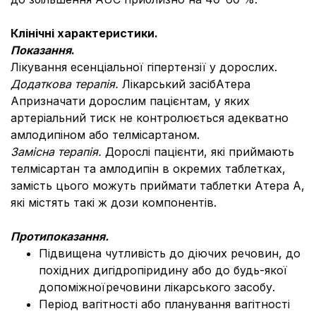
Клінічні характеристики.
Показання
.
Лікування есенціальної гіпертензії у дорослих.
Додаткова терапія.
Лікарський засіб
Атера
А
призначати дорослим пацієнтам, у яких
артеріальний тиск не контролюється адекватно
амлодипіном або телмісартаном.
Замісна терапія.
Дорослі пацієнти, які приймають
телмісартан та амлодипін в окремих таблетках,
замість цього можуть приймати таблетки Атера А,
які містять такі ж дози компонентів.
Протипоказання.
Підвищена чутливість до діючих речовин, до
похідних дигідропіридину або до будь-якої
допоміжноїречовини лікарського засобу.
Період вагітності або планування вагітності