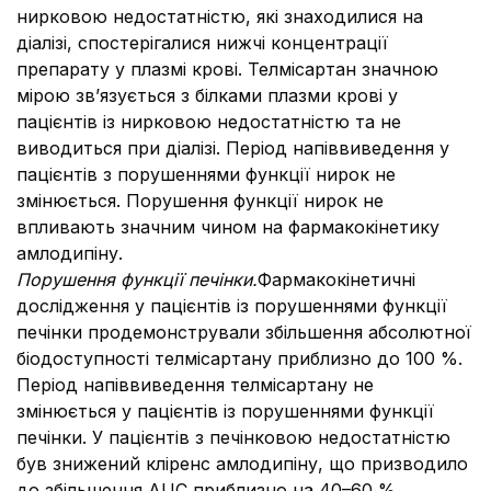
нирковою недостатністю, які знаходилися на
діалізі, спостерігалися нижчі концентрації
препарату у плазмі крові. Телмісартан значною
мірою зв’язується з білками плазми крові у
пацієнтів із нирковою недостатністю та не
виводиться при діалізі. Період напіввиведення у
пацієнтів з порушеннями функції нирок не
змінюється. Порушення функції нирок не
впливають значним чином на фармакокінетику
амлодипіну.
Порушення функції печінки.
Фармакокінетичні
дослідження у пацієнтів із порушеннями функції
печінки продемонстрували збільшення абсолютної
біодоступності телмісартану приблизно до 100 %.
Період напіввиведення телмісартану не
змінюється у пацієнтів із порушеннями функції
печінки. У пацієнтів з печінковою недостатністю
був знижений кліренс амлодипіну, що призводило
до збільшення AUC приблизно на 40–60 %.