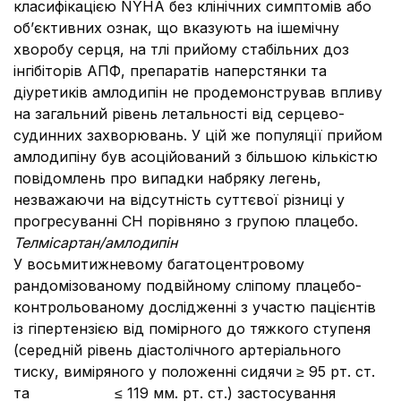
класифікацією NYHA без клінічних симптомів або
об’єктивних ознак, що вказують на ішемічну
хворобу серця, на тлі прийому стабільних доз
інгібіторів АПФ, препаратів наперстянки та
діуретиків амлодипін не продемонстрував впливу
на загальний рівень летальності від серцево-
судинних захворювань. У цій же популяції прийом
амлодипіну був асоційований з більшою кількістю
повідомлень про випадки набряку легень,
незважаючи на відсутність суттєвої різниці у
прогресуванні СН порівняно з групою плацебо.
Телмісартан/амлодипін
У восьмитижневому багатоцентровому
рандомізованому подвійному сліпому плацебо-
контрольованому дослідженні з участю пацієнтів
із гіпертензією від помірного до тяжкого ступеня
(середній рівень діастолічного артеріального
тиску, виміряного у положенні сидячи ≥ 95 рт. ст.
та
≤ 119 мм. рт. ст.) застосування