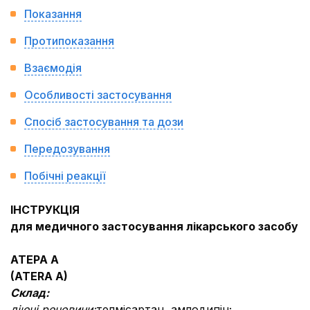
Показання
Протипоказання
Взаємодія
Особливості застосування
Спосіб застосування та дози
Передозування
Побічні реакції
ІНСТРУКЦІЯ
для медичного застосування лікарського засобу
АТЕРА А
(ATERA A)
Склад:
діючі речовини:
телмісартан, амлодипін;