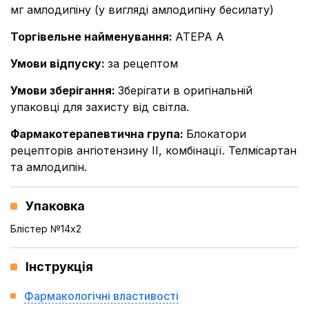
мг амлодипіну (у вигляді амлодипіну бесилату)
Торгівельне найменування
:
АТЕРА А
Умови відпуску
:
за рецептом
Умови зберігання
:
Зберігати в оригінальній
упаковці для захисту від світла.
Фармакотерапевтична група
:
Блокатори
рецепторів ангіотензину II, комбінації. Телмісартан
та амлодипін.
Упаковка
Блістер №14x2
Інструкція
Фармакологічні властивості