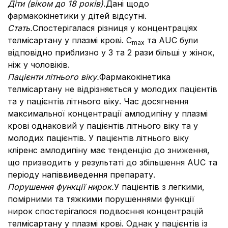
Діти (віком до 18 років).
Дані щодо
фармакокінетики у дітей відсутні.
Стать.
Спостерігалася різниця у концентраціях
телмісартану у плазмі крові. C
та AUC були
max
відповідно приблизно у 3 та 2 рази більші у жінок,
ніж у чоловіків.
Пацієнти літнього віку.
Фармакокінетика
телмісартану не відрізняється у молодих пацієнтів
та у пацієнтів літнього віку. Час досягнення
максимальної концентрації амлодипіну у плазмі
крові однаковий у пацієнтів літнього віку та у
молодих пацієнтів. У пацієнтів літнього віку
кліренс амлодипіну має тенденцію до зниження,
що призводить у результаті до збільшення AUC та
періоду напіввиведення препарату.
Порушення функції нирок.
У пацієнтів з легкими,
помірними та тяжкими порушеннями функції
нирок спостерігалося подвоєння концентрацій
телмісартану у плазмі крові. Однак у пацієнтів із