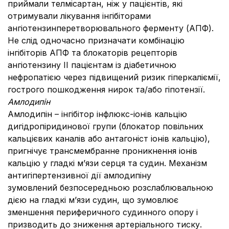
приймали телмісартан, ніж у пацієнтів, які
отримували лікування інгібіторами
ангіотензинперетворювального ферменту (АПФ).
Не слід одночасно призначати комбінацію
інгібіторів АПФ та блокаторів рецепторів
ангіотензину II
пацієнтам із діабетичною
нефропатією через підвищений ризик гіперкаліємії,
гострого пошкодження нирок та/або гіпотензії.
Амлодипін
Амлодипін – інгібітор інфлюкс-іонів кальцію
дигідропіридинової групи (блокатор повільних
кальцієвих каналів або антагоніст іонів кальцію),
пригнічує трансмембранне проникнення іонів
кальцію у гладкі м’язи серця та судин. Механізм
антигіпертензивної дії амлодипіну
зумовлений
безпосередньою розслаблювальною
дією на гладкі м’язи судин, що зумовлює
зменшення периферичного судинного опору і
призводить до зниження артеріального тиску.