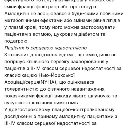
зміни фракції фільтрації або протеїнурії.
Амлодипін не асоціювався з будь-якими побічними
метаболічними ефектами або змінами рівня ліпідів
у плазмі крові, тому його можна застосовувати
пацієнтам з астмою, цукровим діабетом та
подагрою.
Пацієнти із серцевою недостатністю
З клінічних досліджень відомо, що амлодипін не
погіршує клінічного перебігу захворювання у
пацієнтів з ІІ-ІV класом серцевої недостатності за
класифікацією Нью-Йоркської
Асоціації
серця
(NYHA), що оцінювався
толерантністю до фізичного навантаження,
показниками фракції викиду лівого шлуночка та
сукупністю клінічних симптомів.
У довгостроковому плацебо-контрольованому
дослідженні з прийому амлодипіну пацієнтами з
ІІІ-ІV класом серцевої недостатності за