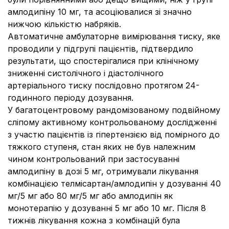
амлодипіну 10 мг, та асоціювалися зі значно
нижчою кількістю набряків.
Автоматичне амбулаторне вимірювання тиску, яке
проводили у підгрупі пацієнтів, підтвердило
результати, що спостерігалися при клінічному
зниженні систолічного і діастолічного
артеріального тиску послідовно протягом 24-
годинного періоду дозування.
У багатоцентровому рандомізованому подвійному
сліпому активному контрольованому дослідженні
з участю пацієнтів із гіпертензією від помірного до
тяжкого ступеня, стан яких не був належним
чином контрольований при застосуванні
амлодипіну в дозі 5 мг, отримували лікування
комбінацією телмісартан/амлодипін у дозуванні 40
мг/5 мг або 80 мг/5 мг або амлодипін як
монотерапію у дозуванні 5 мг або 10 мг. Після 8
тижнів лікування кожна з комбінацій була