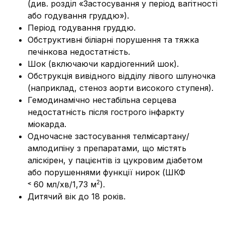
(див. розділ «Застосування у період вагітності
або годування груддю»)
.
Період годування груддю.
Обструктивні біліарні порушення та тяжка
печінкова недостатність.
Шок (включаючи кардіогенний шок).
Обструкція вивідного відділу лівого шлуночка
(наприклад, стеноз аорти високого ступеня).
Гемодинамічно нестабільна серцева
недостатність після гострого інфаркту
міокарда.
Одночасне застосування телмісартану/
амлодипіну з препаратами, що містять
аліскірен, у пацієнтів із цукровим діабетом
або порушеннями функції нирок (ШКФ
2
˂ 60 мл/хв/1,73 м
).
Дитячий вік до 18 років.