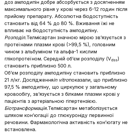
доз амлодипін добре абсорбується з досягненням
максимального рівня у крові через 6-12 годин після
прийому препарату. Абсолютна біодоступність
становить від 64 % до 80 %. Вживання їжі не
впливає на біодоступність амлодипіну.
Розподіл.
Телмісартан значною мірою зв’язується з
протеїнами плазми крові (>99,5 %), головним
чином з альбуміном та альфа-1 кислим
глікопротеїном. Середній об’єм розподілу (V
)
dss
становить приблизно 500 л.
Об’єм розподілу амлодипіну становить приблизно
21 л/кг. Дослідження
in vitro
показали, що приблизно
97,5 % амлодипіну, що циркулює у загальному
кровообігу, зв’язується з білками плазми крові у
пацієнтів з артеріальною гіпертензією.
Біотрансформація.
Телмісартан метаболізується
шляхом кон’югації до глюкуроніду первинної
речовини. Фармакологічна активність кон’югату не
встановлена.