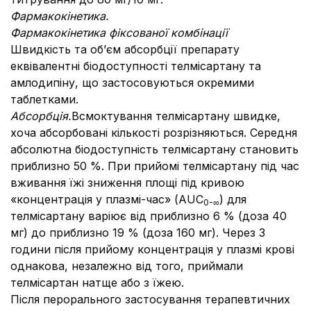
Фармакокінетика.
Фармакокінетика фіксованої комбінації
Швидкість та об’єм абсорбції препарату
еквівалентні біодоступності телмісартану та
амлодипіну, що застосовуються окремими
таблетками.
Абсорбція.
Всмоктування телмісартану швидке,
хоча абсорбовані кількості розрізняються. Середня
абсолютна біодоступність телмісартану становить
приблизно 50 %. При прийомі телмісартану під час
вживання їжі зниження площі під кривою
«концентрація у плазмі-час» (AUC
) для
0-∞
телмісартану варіює від приблизно 6 % (доза 40
мг) до приблизно 19 % (доза 160 мг). Через 3
години після прийому концентрація у плазмі крові
однакова, незалежно від того, приймали
телмісартан натще або з їжею.
Після перорального застосування терапевтичних