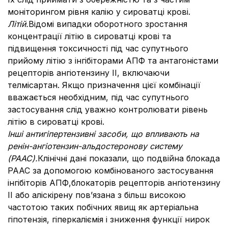
моніторингом рівня калію у сироватці крові.
Літій.
Відомі випадки оборотного зростання
концентрації літію в сироватці крові та
підвищення токсичності під час супутнього
прийому літію з інгібіторами АПФ та антагоністами
рецепторів ангіотензину ІІ, включаючи
телмісартан. Якщо призначення цієї комбінації
вважається необхідним, під час супутнього
застосування слід уважно контролювати рівень
літію в сироватці крові.
Інші антигіпертензивні засоби, що впливають на
ренін-ангіотензин-альдостеронову систему
(РААС).
Клінічні дані показали, що подвійна блокада
РААС за допомогою комбінованого застосування
інгібіторів АПФ,
блокаторів рецепторів ангіотензину
ІІ або аліскірену пов’язана з більш високою
частотою таких побічних явищ як артеріальна
гіпотензія, гіперкаліємія і зниження функції нирок