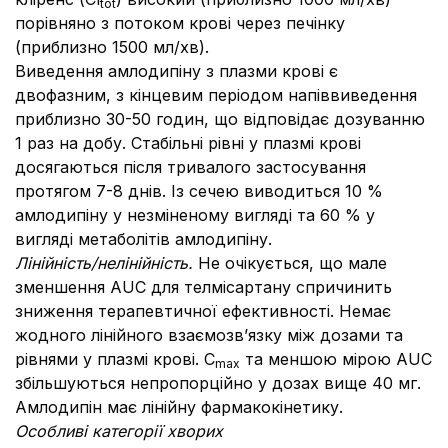
tot
порівняно з потоком крові через печінку
(приблизно 1500 мл/хв).
Виведення амлодипіну з плазми крові є
двофазним, з кінцевим періодом напіввиведення
приблизно 30-50 годин, що відповідає дозуванню
1 раз на добу. Стабільні рівні у плазмі крові
досягаються після тривалого застосування
протягом 7-8 днів. Із сечею виводиться 10 %
амлодипіну у незміненому вигляді та 60 % у
вигляді метаболітів амлодипіну.
Лінійність/нелінійність.
Не очікується, що мале
зменшення AUC для телмісартану спричинить
зниження терапевтичної ефективності. Немає
жодного лінійного взаємозв’язку між дозами та
рівнями у плазмі крові. C
та меншою мірою AUC
max
збільшуються непропорційно у дозах вище 40 мг.
Амлодипін має лінійну фармакокінетику.
Особливі категорії хворих