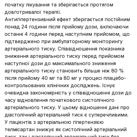
початку лікування та зберігається протягом
довготривалої терапії.
Антигіпертензивний ефект зберігається постійним
понад 24 години після прийому дози, включаючи
останні 4 години перед наступним прийомом, що
підтверджено при амбулаторному моніторингу
артеріального тиску. Співвідношення показника
зниження артеріального тиску перед прийомом
наступної дози до максимального зниження
артеріального тиску становить більше ніж 80 %
після прийому 40 мг та 80 мг у процесі плацебо-
контрольованих клінічних досліджень. Існує
очевидна закономірність у співвідношенні дози до
часу
відновлення початкового систолічного
артеріального тиску. У цьому відношенні дані про
діастолічний артеріальний тиск є суперечливими.
У пацієнтів з артеріальною гіпертензією
телмісартан знижує як систолічний артеріальний
тиск, так і діастолічний артеріальний тиск без