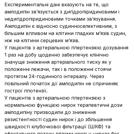
Експериментальні дані вказують на те, що
амлодипін зв’язується з дигідропіридиновими і
недигідропіридиновими точками зв’язування.
Амлодипін є відносно судинноселективним, з
більшим впливом на клітини гладких м’язів судин,
ніж на клітини серцевих м’язів.
У пацієнтів з артеріальною гіпертензією дозування
1 раз на добу щоденно забезпечує клінічно
значуще зниження артеріального тиску як у
положенні лежачи, так і в положенні стоячи
протягом 24-годинного інтервалу. Через
повільний початок дії амлодипін не спричиняє
гострої гіпотензії.
У пацієнтів з артеріальною гіпертензією з
нормальною функцією нирок терапевтичні дози
амлодипіну призводили до зниження
резистентності судин нирок і до збільшення
швидкості клубочкової фільтрації (ШКФ) та
ефективного потоку плазми крові у нирках без