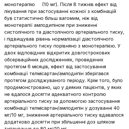
монотерапію
(10 мг). Після 8 тижнів ефект від
лікування при застосуванні кожної з комбінацій
був статистично більш вагомим, ніж від
монотерапії амлодипіном при зниженні
систолічного та діастолічного артеріального тиску,
і підвищував рівень нормалізації діастолічного
артеріального тиску порівняно з монотерапією. У
двох відповідних відкритих довгострокових
обсерваційних дослідженнях, проведених
протягом 6 місяців, ефект від застосування
комбінації телмісартан/амлодипін зберігався
протягом досліджуваного періоду. Крім того, було
продемонстровано, що у деяких пацієнтів, у яких
не вдалося досягти адекватного контролю
артеріального тиску за допомогою застосування
комбінації телмісартан/амлодипін у дозуванні 40
мг/10 мг, зниження артеріального тиску вдавалося
додатково досягти при збільшенні доз шляхом
титрування до 80 мг/10 мг.