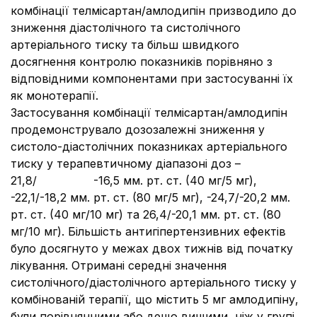
комбінації телмісартан/амлодипін призводило до
зниження діастолічного та систолічного
артеріального тиску та більш швидкого
досягнення контролю показників порівняно з
відповідними компонентами при застосуванні їх
як монотерапії.
Застосування комбінації телмісартан/амлодипін
продемонструвало дозозалежні зниження у
систоло-діастолічних показниках артеріального
тиску у терапевтичному діапазоні доз –
21,8/
-16,5 мм. рт. ст. (40 мг/5 мг),
-22,1/-18,2 мм. рт. ст. (80 мг/5 мг), -24,7/-20,2 мм.
рт. ст. (40 мг/10 мг) та 26,4/-20,1 мм. рт. ст. (80
мг/10 мг). Більшість антигіпертензивних ефектів
було досягнуто у межах двох тижнів від початку
лікування. Отримані середні значення
систолічного/діастолічного артеріального тиску у
комбінованій терапії, що містить 5 мг амлодипіну,
були порівнянними або дещо вищими, ніж у групі