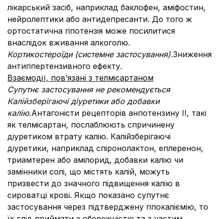
лікарський засіб, наприклад баклофен, аміфостин,
нейролептики або антидепресанти. До того ж
ортостатична гіпотензія може посилитися
внаслідок вживання алкоголю.
Кортикостероїди (системне застосування).
Зниження
антигіпертензивного ефекту.
Взаємодії, пов’язані з телмісартаном
Супутнє застосування не рекомендується
Калійзберігаючі діуретики або добавки
калію.
Антагоністи рецепторів ангіотензину II, такі
як телмісартан, послаблюють спричинену
діуретиком втрату калію. Калійзберігаючі
діуретики, наприклад спіронолактон, еплеренон,
триамтерен або амілорид, добавки калію чи
замінники солі, що містять калій, можуть
призвести до значного підвищення калію в
сироватці крові. Якщо показано супутнє
застосування через підтверджену гіпокаліємію, то
їх слід приймати з обережністю та з частим